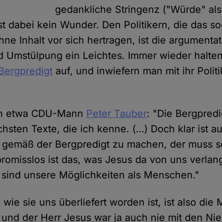
gedankliche Stringenz ("Würde" als
st dabei kein Wunder. Den Politikern, die das s
hne Inhalt vor sich hertragen, ist die argumenta
 Umstülpung ein Leichtes. Immer wieder halten 
Bergpredigt
auf, und inwiefern man mit ihr Poli
ich etwa CDU-Mann
Peter Tauber
: "Die Bergpredig
schsten Texte, die ich kenne. (…) Doch klar ist a
ik gemäß der Bergpredigt zu machen, der muss s
promisslos ist das, was Jesus da von uns verlan
 sind unsere Möglichkeiten als Menschen."
 wie sie uns überliefert worden ist, ist also die M
und der Herr Jesus war ja auch nie mit den Ni