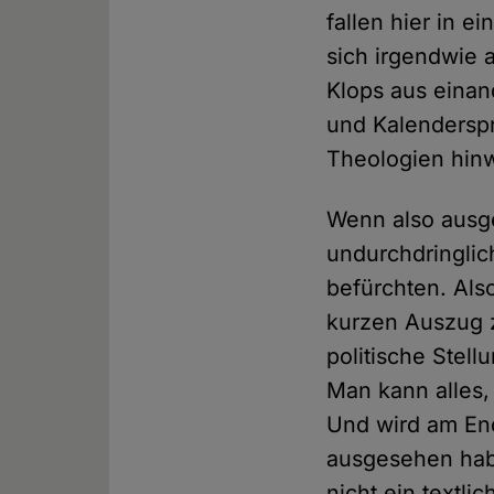
fallen hier in e
sich irgendwie 
Klops aus einan
und Kalenderspr
Theologien hin
Wenn also ausge
undurchdringlic
befürchten. Als
kurzen Auszug z
politische Stel
Man kann alles,
Und wird am End
ausgesehen habe
nicht ein textli