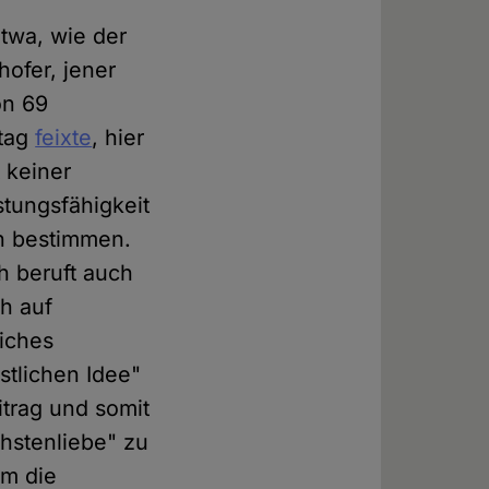
etwa, wie der
hofer, jener
on 69
stag
feixte
, hier
t keiner
stungsfähigkeit
n bestimmen.
ch beruft auch
ch auf
iches
stlichen Idee"
itrag und somit
chstenliebe" zu
m die