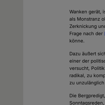
Wanken gerät, i
als Monstranz o
Zerknickung und
Frage nach der
könne.
Dazu äußert s
einer der politi
versucht, Polit
radikal, zu kom
zu unzulänglich
Die Bergpredigt,
Sonntagsreden, 