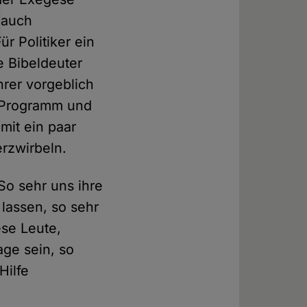
 auch
r Politiker ein
e Bibeldeuter
hrer vorgeblich
s Programm und
mit ein paar
rzwirbeln.
 So sehr uns ihre
lassen, so sehr
ese Leute,
ge sein, so
Hilfe