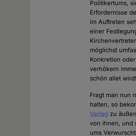
Politikertums, s
Erfordernisse 
im Auftreten se
einer Festlegun
Kirchenvertreter
möglichst umfas
Konkretion oder
verhökern immer
schön allet wird
Fragt man nun na
halten, so beko
Verlag
zu äußern
von ihnen, und 
ums Verwurscht