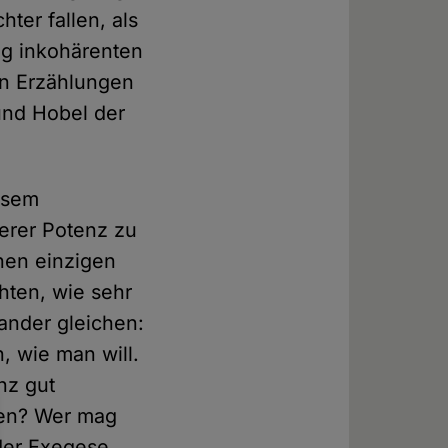
hter fallen, als
lig inkohärenten
en Erzählungen
und Hobel der
iesem
herer Potenz zu
inen einzigen
hten, wie sehr
ander gleichen:
, wie man will.
nz gut
ten? Wer mag
 der Exegese