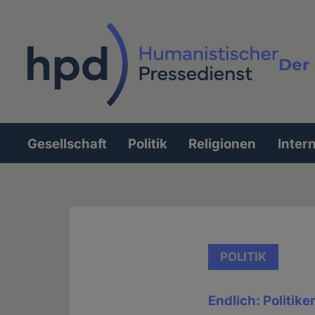
Direkt
zum
Inhalt
Der 
Vollt
Gesellschaft
Politik
Religionen
Inter
Hauptnavigation
POLITIK
Endlich: Politiker