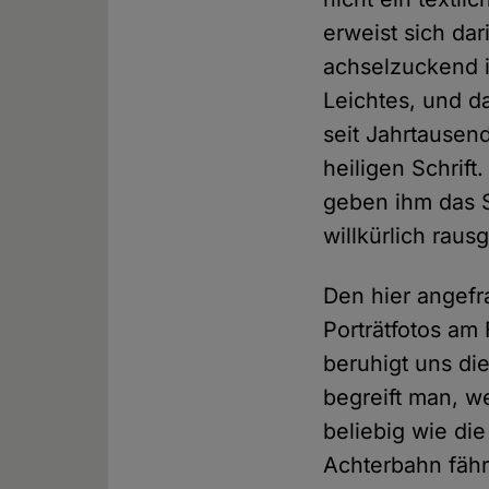
erweist sich da
achselzuckend i
Leichtes, und d
seit Jahrtausend
heiligen Schrif
geben ihm das S
willkürlich rau
Den hier angefra
Porträtfotos am
beruhigt uns di
begreift man, w
beliebig wie die
Achterbahn fähr