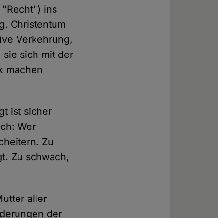
 "Recht") ins
og. Christentum
tive Verkehrung,
sie sich mit der
tik machen
t ist sicher
uch: Wer
cheitern. Zu
gt. Zu schwach,
utter aller
ederungen der