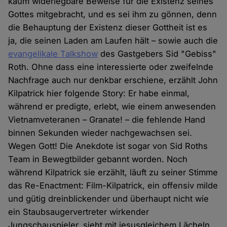
kaum widerlegbare Beweise für die Existenz seines
Gottes mitgebracht, und es sei ihm zu gönnen, denn
die Behauptung der Existenz dieser Gottheit ist es
ja, die seinen Laden am Laufen hält – sowie auch die
evangelikale Talkshow
des Gastgebers Sid "Gebiss"
Roth. Ohne dass eine interessierte oder zweifelnde
Nachfrage auch nur denkbar erschiene, erzählt John
Kilpatrick hier folgende Story: Er habe einmal,
während er predigte, erlebt, wie einem anwesenden
Vietnamveteranen – Granate! – die fehlende Hand
binnen Sekunden wieder nachgewachsen sei.
Wegen Gott! Die Anekdote ist sogar von Sid Roths
Team in Bewegtbilder gebannt worden. Noch
während Kilpatrick sie erzählt, läuft zu seiner Stimme
das Re-Enactment: Film-Kilpatrick, ein offensiv milde
und gütig dreinblickender und überhaupt nicht wie
ein Staubsaugervertreter wirkender
Jungschauspieler, sieht mit jesusgleichem Lächeln