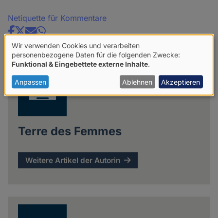
Netiquette für Kommentare
Share
Wir verwenden Cookies und verarbeiten
news
Verwendung
personenbezogene Daten für die folgenden Zwecke:
Funktional & Eingebettete externe Inhalte
.
von
personenbezogenen
Anpassen
Ablehnen
Akzeptieren
Daten
und
Cookies
Terre des Femmes
Weitere Artikel der Autorin