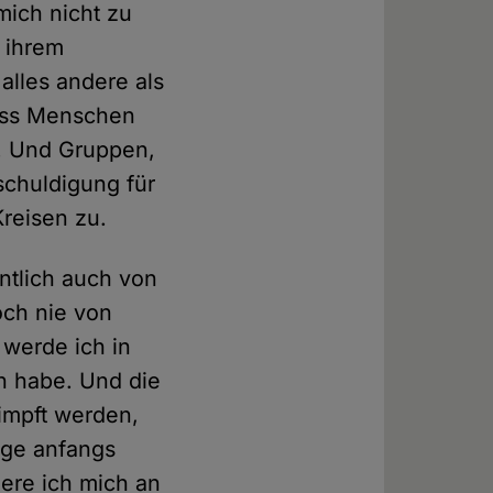
mich nicht zu
 ihrem
alles andere als
 dass Menschen
. Und Gruppen,
schuldigung für
Kreisen zu.
entlich auch von
och nie von
 werde ich in
en habe. Und die
impft werden,
rage anfangs
nere ich mich an