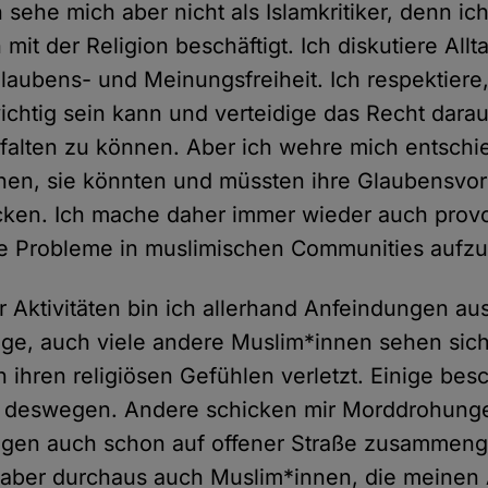
 sehe mich aber nicht als Islamkritiker, denn ic
 mit der Religion beschäftigt. Ich diskutiere Allt
 Glaubens- und Meinungsfreiheit. Ich respektier
chtig sein kann und verteidige das Recht dara
tfalten zu können. Aber ich wehre mich entsch
nen, sie könnten und müssten ihre Glaubensvor
cken. Ich mache daher immer wieder auch prov
ie Probleme in muslimischen Communities aufzu
 Aktivitäten bin ich allerhand Anfeindungen aus
ige, auch viele andere Muslim*innen sehen sic
n ihren religiösen Gefühlen verletzt. Einige be
h deswegen. Andere schicken mir Morddrohunge
agen auch schon auf offener Straße zusammen
 aber durchaus auch Muslim*innen, die meinen 