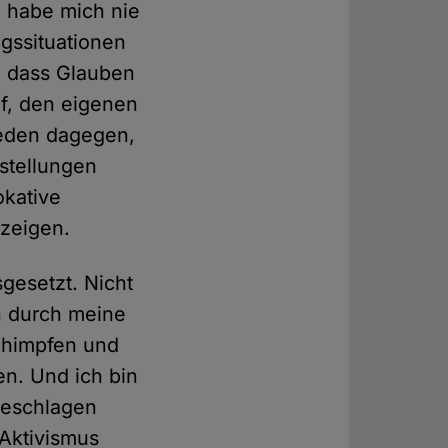
h habe mich nie
agssituationen
e, dass Glauben
uf, den eigenen
ieden dagegen,
stellungen
okative
zeigen.
gesetzt. Nicht
h durch meine
schimpfen und
n. Und ich bin
geschlagen
Aktivismus