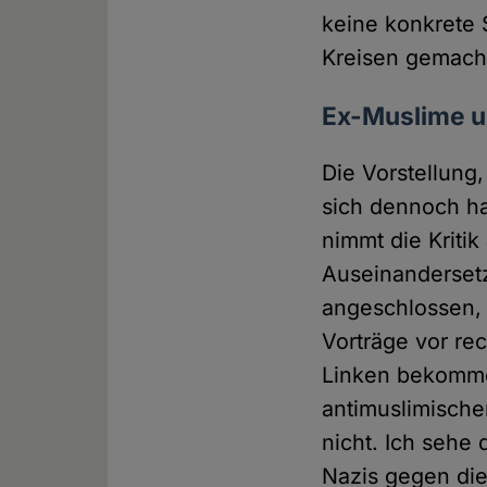
keine konkrete S
Kreisen gemacht
Ex-Muslime u
Die Vorstellung,
sich dennoch h
nimmt die Kriti
Auseinandersetz
angeschlossen, 
Vorträge vor re
Linken bekomme
antimuslimische
nicht. Ich sehe
Nazis gegen di