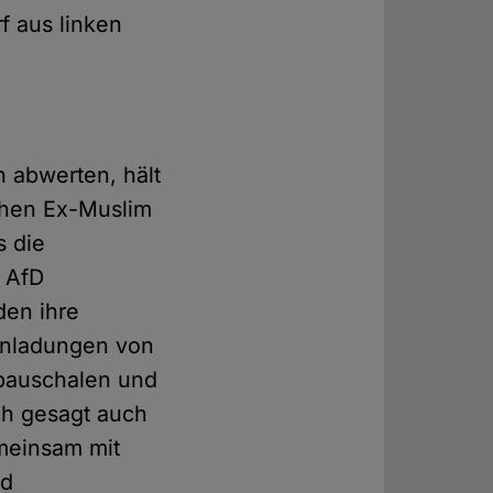
f aus linken
h abwerten, hält
chen Ex-Muslim
s die
r AfD
den ihre
Einladungen von
pauschalen und
ch gesagt auch
meinsam mit
nd