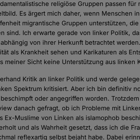
ndamentalistische religiöse Gruppen passen für 
ltbild. Es ärgert mich daher, wenn Menschen in
nheit migrantische Gruppen unterstützen, die 
en sind. Ich erwarte gerade von linker Politik,
abhängig von ihrer Herkunft betrachtet werden
tät als Krankheit sehen und Karikaturen als Ent
us meiner Sicht keine Unterstützung aus linken 
lerhand Kritik an linker Politik und werde geleg
en Spektrum kritisiert. Aber ich bin definitiv n
 beschimpft oder angegriffen worden. Trotzdem
rview danach gefragt, ob ich Probleme mit Link
ss Ex-Muslime von Linken als islamophob besch
erholt und als Wahrheit gesetzt, dass ich die F
hmal reflexartig selbst bejaht habe. Dabei erin