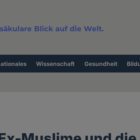
säkulare Blick auf die Welt.
extsuche
nationales
Wissenschaft
Gesundheit
Bild
 Ex-Muslime und die 