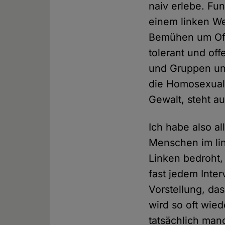
naiv erlebe. Fu
einem linken We
Bemühen um Offe
tolerant und off
und Gruppen un
die Homosexuali
Gewalt, steht a
Ich habe also al
Menschen im link
Linken bedroht,
fast jedem Inte
Vorstellung, da
wird so oft wied
tatsächlich manc