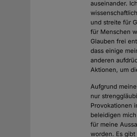
auseinander. Ich
wissenschaftlich
und streite für
für Menschen wi
Glauben frei en
dass einige mei
anderen aufdrü
Aktionen, um d
Aufgrund meiner
nur strenggläub
Provokationen i
beleidigen mic
für meine Auss
worden. Es gibt