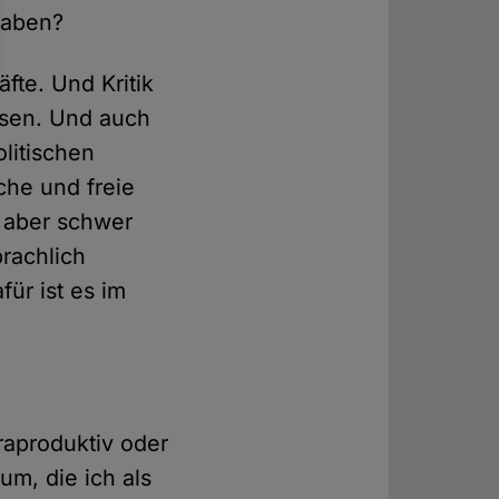
haben?
fte. Und Kritik
eisen. Und auch
olitischen
che und freie
s aber schwer
rachlich
für ist es im
raproduktiv oder
um, die ich als