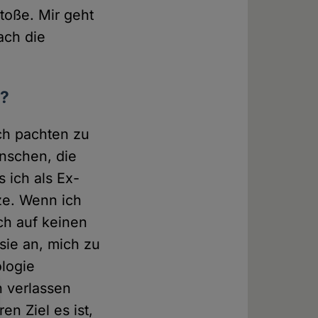
toße. Mir geht
ach die
n?
ich pachten zu
nschen, die
 ich als Ex-
ze. Wenn ich
ch auf keinen
sie an, mich zu
logie
h verlassen
n Ziel es ist,