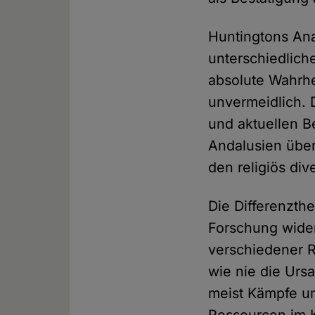
Huntingtons Ana
unterschiedlich
absolute Wahrhe
unvermeidlich. 
und aktuellen Be
Andalusien über
den religiös di
Die Differenzth
Forschung wider
verschiedener R
wie nie die Urs
meist Kämpfe u