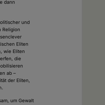
ie dann
olitischer und
n Religion
asenclever
ischen Eliten
, wie Eliten
erfen, die
bilisieren
ren ab –
ät der Eliten,
n.
sam, um Gewalt