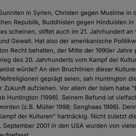
Sunniten in Syrien, Christen gegen Muslime in 
schen Republik, Buddhisten gegen Hinduisten in 
l es scheinen, stiftet auch im 21. Jahrhundert an
und Gewalt. Hat also der amerikanische Politikw
on Recht behalten, der Mitte der 1990er Jahre 
Krieg des 20. Jahrhunderts vom Kampf der Kultur
elöst würde? An den Bruchlinien dieser Kulturen
Weltreligionen geprägt seien, sah Huntington di
r Zukunft aufziehen. Vor allem der Islam habe "
eb Huntington (1998). Seinem Befund ist vielfac
orden (z.B. Müller 1998; Senghaas 1998). Denn
ampf der Kulturen" hartnäckig. Nicht zuletzt d
1. September 2001 in den USA wurden von viel
aufgefasst.