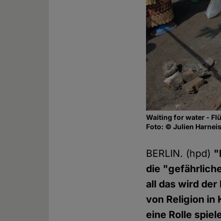
Waiting for water - F
Foto: © Julien Harneis
BERLIN. (hpd)
"
die "gefährlich
all das wird de
von Religion in 
eine Rolle spiel