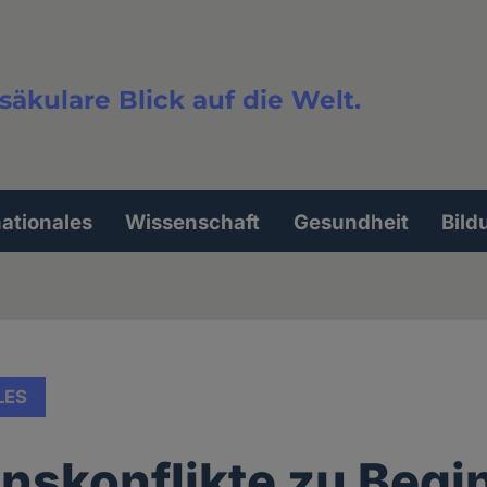
säkulare Blick auf die Welt.
extsuche
nationales
Wissenschaft
Gesundheit
Bild
LES
onskonflikte zu Begi