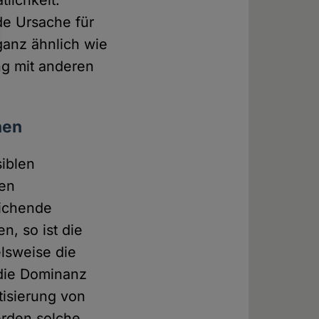
tlichkeit.
nde Ursache für
ganz ähnlich wie
ng mit anderen
nen
siblen
nen
eichende
n, so ist die
elsweise die
 die Dominanz
tisierung von
erden solche