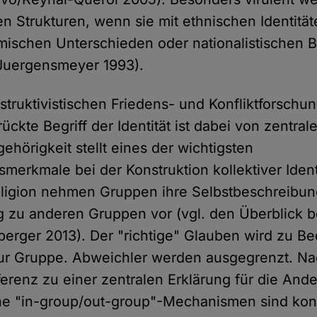
 Strukturen, wenn sie mit ethnischen Identität
omischen Unterschieden oder nationalistische
(Juergensmeyer 1993).
struktivistischen Friedens- und Konfliktforschu
ckte Begriff der Identität ist dabei von zentra
gehörigkeit stellt eines der wichtigsten
merkmale bei der Konstruktion kollektiver Ident
ligion nehmen Gruppen ihre Selbstbeschreibun
 zu anderen Gruppen vor (vgl. den Überblick b
erger 2013). Der "richtige" Glauben wird zu B
zur Gruppe. Abweichler werden ausgegrenzt. N
fferenz zu einer zentralen Erklärung für die Ande
he "in-group/out-group"-Mechanismen sind konst