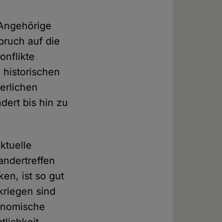
 Angehörige
pruch auf die
onflikte
 historischen
terlichen
dert bis hin zu
ktuelle
andertreffen
en, ist so gut
kriegen sind
onomische