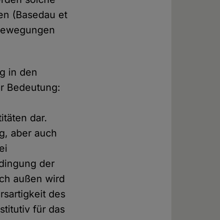
en (Basedau et
n Bewegungen
ng in den
ler Bedeutung:
itäten dar.
g, aber auch
ei
edingung der
ach außen wird
rsartigkeit des
itutiv für das