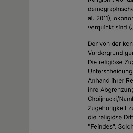
demographischen
al. 2011), ökon
verquickt sind 
Der von der kon
Vordergrund gerü
Die religiöse Zu
Unterscheidungs
Anhand ihrer Re
ihre Abgrenzung
Choijnacki/Namb
Zugehörigkeit 
die religiöse Di
"Feindes". Solc