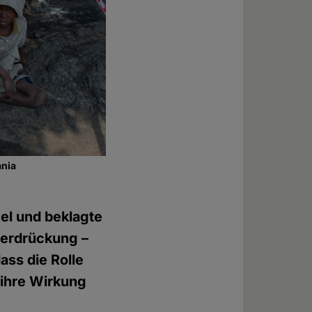
ania
gel und beklagte
terdrückung –
ass die Rolle
r ihre Wirkung