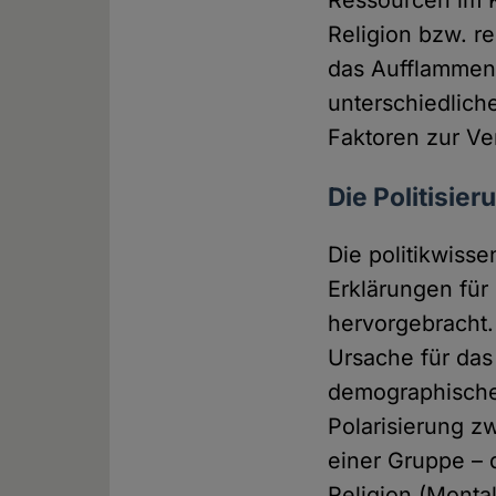
Ressourcen im Ko
Religion bzw. re
das Aufflammen 
unterschiedlich
Faktoren zur Ve
Die Politisie
Die politikwiss
Erklärungen für
hervorgebracht.
Ursache für das
demographische 
Polarisierung z
einer Gruppe – 
Religion (Monta