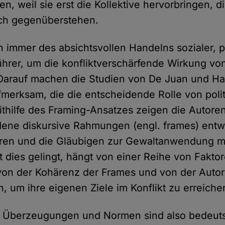
n, weil sie erst die Kollektive hervorbringen, d
ich gegenüberstehen.
h immer des absichtsvollen Handelns sozialer, p
Führer, um die konfliktverschärfende Wirkung vo
 Darauf machen die Studien von De Juan und H
fmerksam, die die entscheidende Rolle von polit
thilfe des Framing-Ansatzes zeigen die Autoren
adene diskursive Rahmungen (engl. frames) entw
eren und die Gläubigen zur Gewaltanwendung mo
t dies gelingt, hängt von einer Reihe von Fakto
von der Kohärenz der Frames und von der Autorit
n, um ihre eigenen Ziele im Konflikt zu erreiche
n, Überzeugungen und Normen sind also bedeut