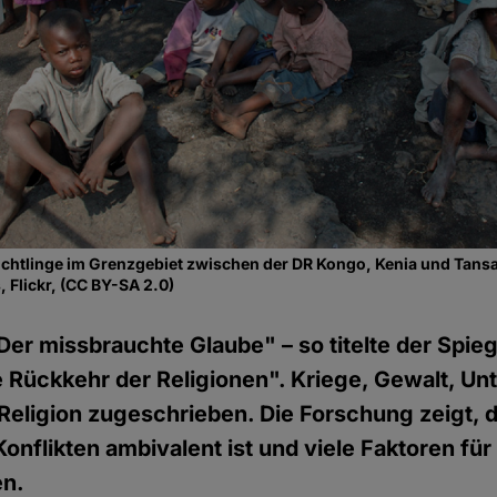
lüchtlinge im Grenzgebiet zwischen der DR Kongo, Kenia und Tans
, Flickr, (CC BY-SA 2.0)
Der missbrauchte Glaube" – so titelte der Spie
e Rückkehr der Religionen". Kriege, Gewalt, Un
r Religion zugeschrieben. Die Forschung zeigt, d
Konflikten ambivalent ist und viele Faktoren fü
en.