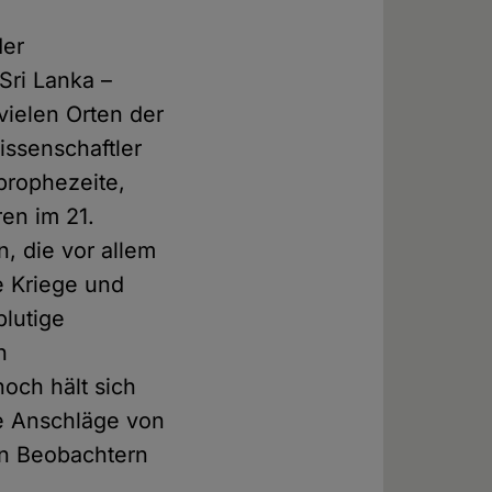
der
Sri Lanka –
 vielen Orten der
issenschaftler
prophezeite,
en im 21.
, die vor allem
e Kriege und
blutige
h
och hält sich
ie Anschläge von
en Beobachtern