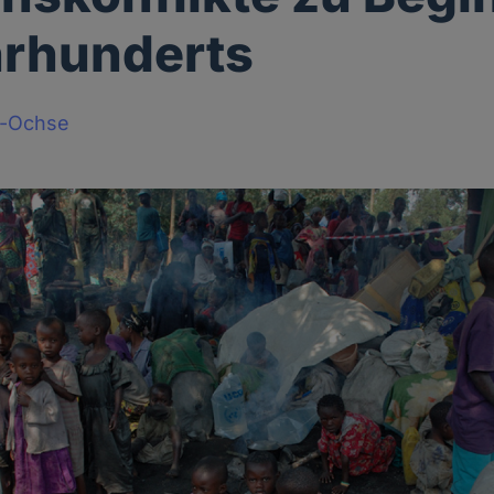
hrhunderts
t-Ochse