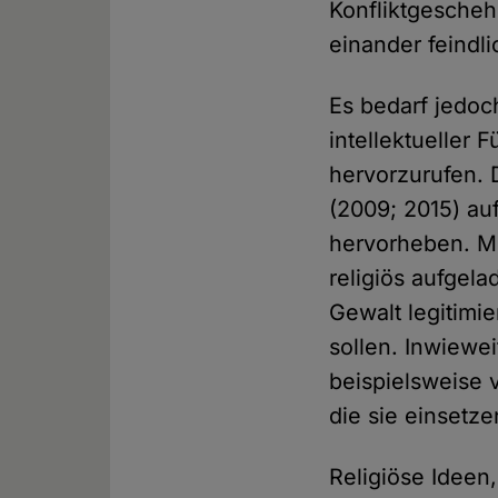
Konfliktgeschehe
einander feindl
Es bedarf jedoc
intellektueller 
hervorzurufen.
(2009; 2015) au
hervorheben. Mi
religiös aufgel
Gewalt legitimi
sollen. Inwiewei
beispielsweise 
die sie einsetze
Religiöse Idee