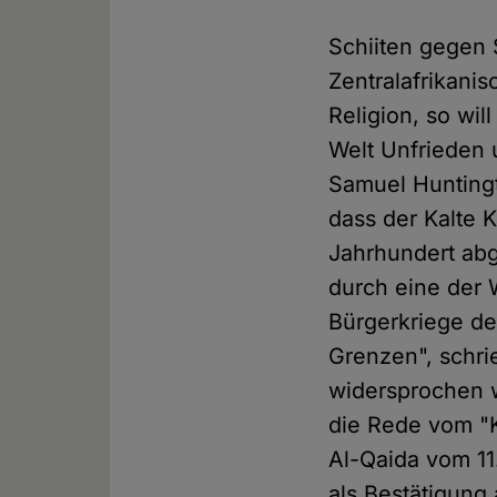
Schiiten gegen 
Zentralafrikani
Religion, so wil
Welt Unfrieden 
Samuel Huntingt
dass der Kalte 
Jahrhundert abg
durch eine der 
Bürgerkriege de
Grenzen", schri
widersprochen w
die Rede vom "K
Al-Qaida vom 1
als Bestätigung 