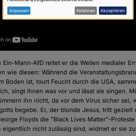
von
personenbezogenen
Anpassen
Ablehnen
Akzeptieren
Daten
und
Cookies
 Ein-Mann-AfD reitet er die Wellen medialer Err
en wie diesen: Während die Veranstaltungsbra
 Boden ist, tourt Feucht durch die USA, samme
h, singt ihnen was vor und lässt sie singen. M
mmern ihn nicht, da vor dem Virus sicher sei, w
tts begebe. Er, der blonde Jesus, tritt gezielt 
orge Floyds die "Black Lives Matter"-Proteste
eigentlich nicht zulässig sind, widmet er sie zu