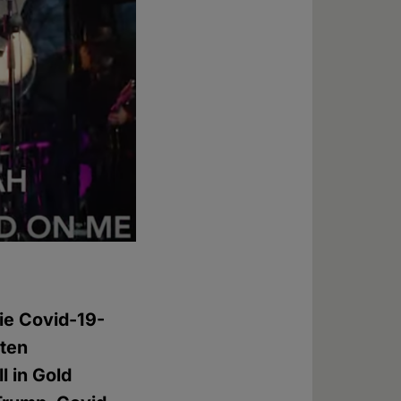
die Covid-19-
ten
l in Gold