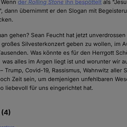
. Wenn
der
Rolling Stone
ihn bespöttelt
als "Jesu
, dann übernimmt er den Slogan mit Begeisteru
ucken.
man gehen? Sean Feucht hat jetzt unverdrosse
 großes Silvesterkonzert geben zu wollen, im 
Tausenden. Was könnte es für den Herrgott Sc
 was alles im Argen liegt ist und worunter wir 
 – Trump, Covid-19, Rassismus, Wahnwitz aller 
och Zeit sein, um demjenigen unfehlbaren Wes
o liebevoll für uns eingerichtet hat.
e
(4)
mentare