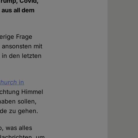
 Trump, Covid,
 aus all dem
ierige Frage
r ansonsten mit
t
in den letzten
Church
in
Richtung Himmel
aben sollen,
nde zu gehen.
, was alles
 Nachrichten, um