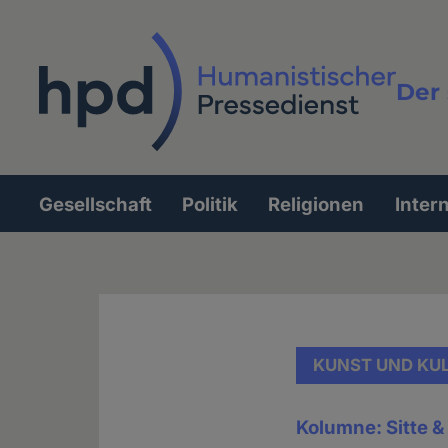
Direkt
zum
Inhalt
Der 
Vollt
Gesellschaft
Politik
Religionen
Inter
Hauptnavigation
KUNST UND KU
Kolumne: Sitte 