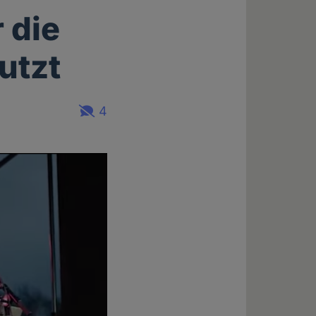
 die
utzt
4