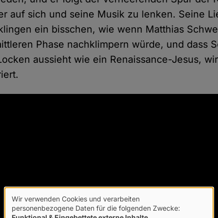
er auf sich und seine Musik zu lenken. Seine L
e klingen ein bisschen, wie wenn Matthias Schwe
ttleren Phase nachklimpern würde, und dass S
Locken aussieht wie ein Renaissance-Jesus, wir
iert.
Wir verwenden Cookies und verarbeiten
Verwendung
personenbezogene Daten für die folgenden Zwecke:
Funktional & Eingebettete externe Inhalte
.