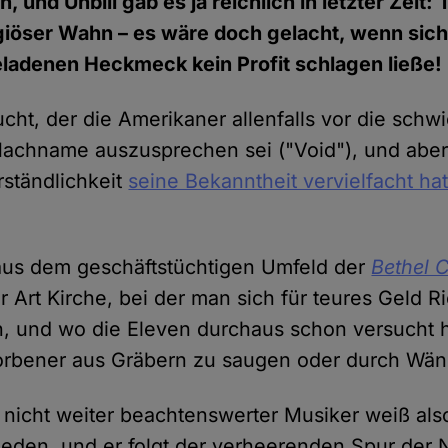
 und Unbill gab es ja reichlich in letzter Zeit:
giöser Wahn – es wäre doch gelacht, wenn sich
ladenen Heckmeck kein Profit schlagen ließe!
ucht, der die Amerikaner allenfalls vor die schw
n Nachname auszusprechen sei ("Void"), und abe
rständlichkeit
seine Bekanntheit vervielfacht ha
aus dem geschäftstüchtigen Umfeld der
Bethel 
er Art Kirche, bei der man sich für teures Geld 
, und wo die Eleven durchaus schon versucht h
torbener aus Gräbern zu saugen oder durch Wä
 nicht weiter beachtenswerter Musiker weiß also
nieden, und er folgt der verheerenden Spur der