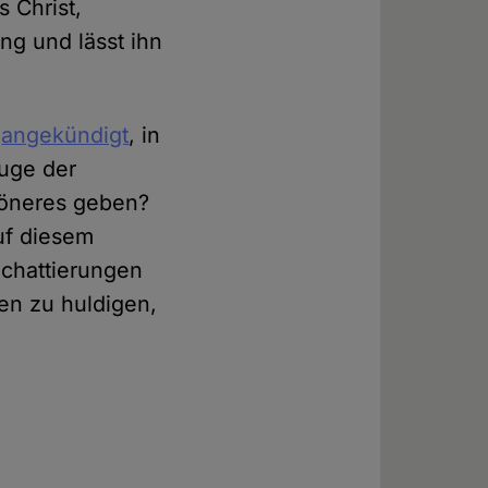
s Christ,
ng und lässt ihn
n
angekündigt
, in
Auge der
höneres geben?
auf diesem
Schattierungen
en zu huldigen,