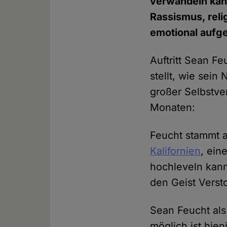
verwandeln kann,
Rassismus, reli
emotional aufge
Auftritt Sean Fe
stellt, wie sei
großer Selbstve
Monaten:
Feucht stammt 
Kalifornien
, ein
hochleveln kann
den Geist Vers
Sean Feucht als
möglich ist hie