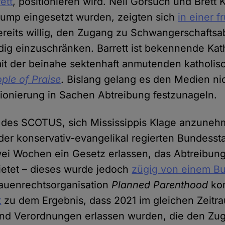
ett
, positionieren wird. Neil Gorsuch und Brett
rump eingesetzt wurden, zeigten sich
in einer f
reits willig, den Zugang zu Schwangerschafts
dig einzuschränken. Barrett ist bekennende Kath
it der beinahe sektenhaft anmutenden katholis
ple of Praise
. Bislang gelang es den Medien nic
tionierung in Sachen Abtreibung festzunageln.
t des SCOTUS, sich Mississippis Klage anzuneh
der konservativ-evangelikal regierten Bundesst
wei Wochen ein Gesetz erlassen, das Abtreibun
bietet – dieses wurde jedoch
zügig von einem Bu
rauenrechtsorganisation
Planned Parenthood
kom
t
zu dem Ergebnis, dass 2021 im gleichen Zeitr
nd Verordnungen erlassen wurden, die den Zu