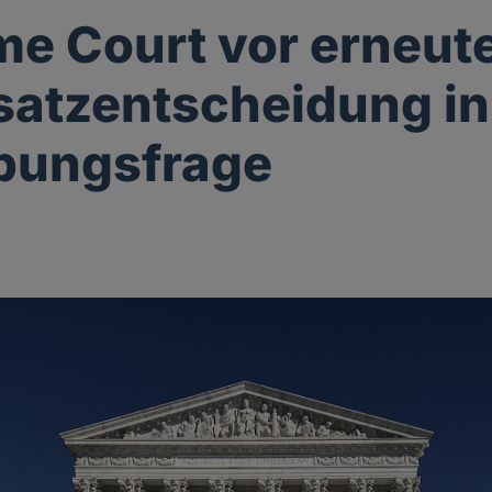
e Court vor erneut
atzentscheidung in
bungsfrage