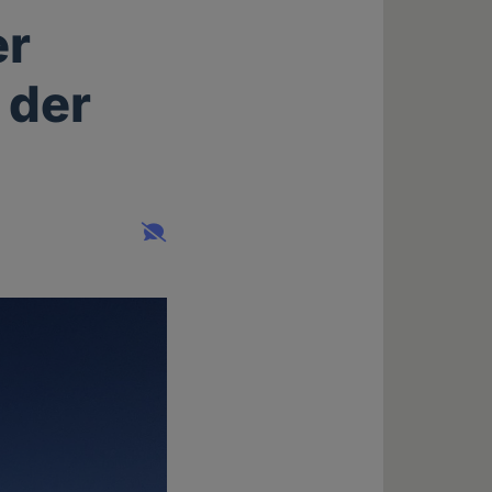
er
 der