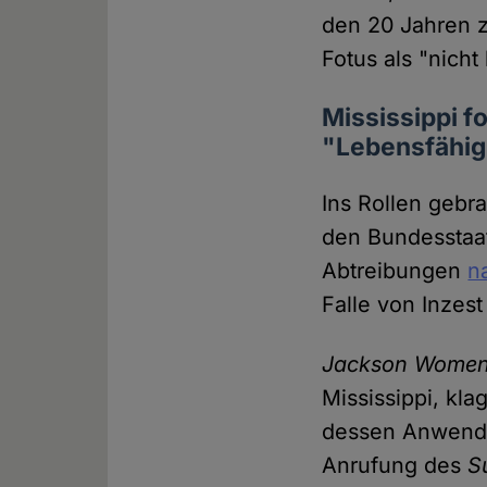
den 20 Jahren z
Fotus als "nich
Mississippi 
"Lebensfähig
Ins Rollen gebr
den Bundesstaat
Abtreibungen
n
Falle von Inzes
Jackson Women'
Mississippi, kl
dessen Anwendun
Anrufung des
S