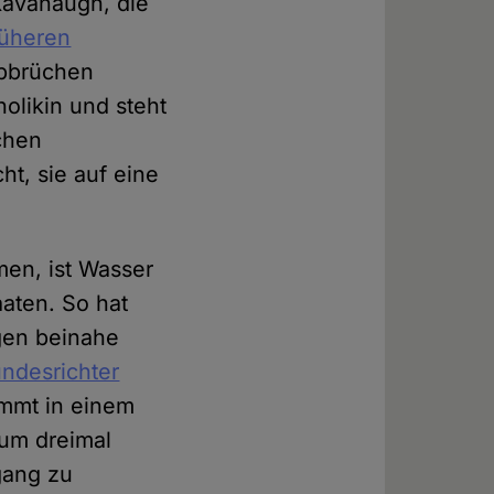
 Kavanaugh, die
rüheren
abbrüchen
olikin und steht
chen
ht, sie auf eine
men, ist Wasser
aaten. So hat
gen beinahe
ndesrichter
mt in einem
aum dreimal
gang zu