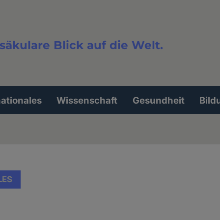
säkulare Blick auf die Welt.
extsuche
nationales
Wissenschaft
Gesundheit
Bild
LES