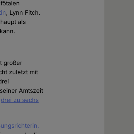
fötalen
tin
, Lynn Fitch.
rhaupt als
kann.
t großer
ht zuletzt mit
drei
seiner Amtszeit
r
drei zu sechs
ungsrichterin,