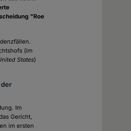
erte
tscheidung "Roe
denzfällen.
chtshofs (im
nited States
)
 der
dung. Im
 das Gericht,
gen im ersten