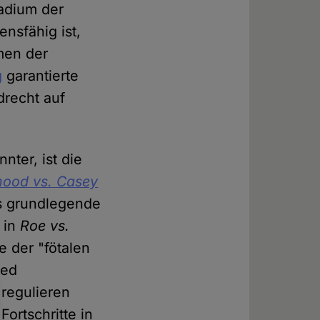
tadium der
nsfähig ist,
men der
g
garantierte
drecht auf
nter, ist die
hood vs. Casey
as grundlegende
 in
Roe vs.
 der "fötalen
ied
regulieren
ortschritte in