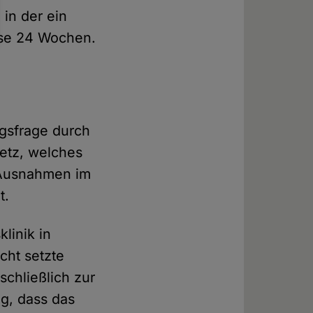
 in der ein
eise 24 Wochen.
gsfrage durch
setz, welches
 Ausnahmen im
t.
klinik in
cht setzte
chließlich zur
ig, dass das