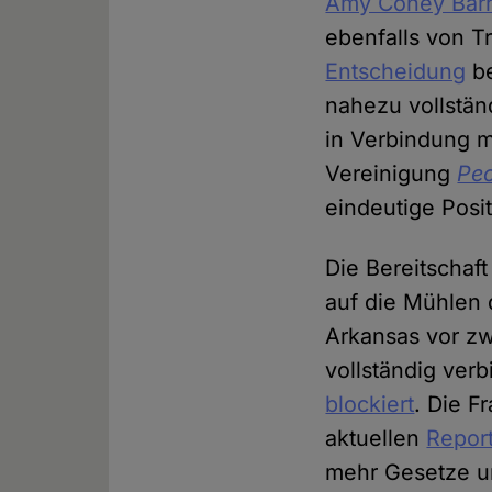
Amy Coney Barr
ebenfalls von T
Entscheidung
be
nahezu vollstän
in Verbindung m
Vereinigung
Peo
eindeutige Posi
Die Bereitschaf
auf die Mühlen 
Arkansas vor z
vollständig ver
blockiert
. Die F
aktuellen
Repor
mehr Gesetze u