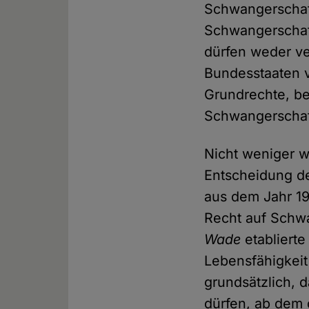
Schwangerschaft
Schwangerschaft
dürfen weder v
Bundesstaaten 
Grundrechte, be
Schwangerschaf
Nicht weniger w
Entscheidung d
aus dem Jahr 19
Recht auf Schwa
Wade
etablierte
Lebensfähigkeit"
grundsätzlich, 
dürfen, ab dem d