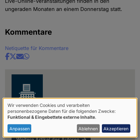
Live-Online-Veranstaltungen finden in den
ungeraden Monaten an einem Donnerstag statt.
Kommentare
Netiquette für Kommentare
Share
news
Wir verwenden Cookies und verarbeiten
Verwendung
personenbezogene Daten für die folgenden Zwecke:
Funktional & Eingebettete externe Inhalte
.
HVD Bayern
von
personenbezogenen
Anpassen
Ablehnen
Akzeptieren
Daten
Weitere Artikel des Autoren