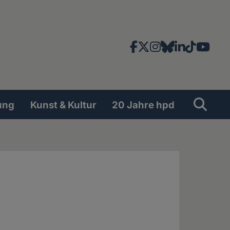
Facebook
X
Instagram
Bluesky
LinkedIn
TikTok
YouT
News-
und
Social
Suche
Su
ung
Kunst & Kultur
20 Jahre hpd
Network