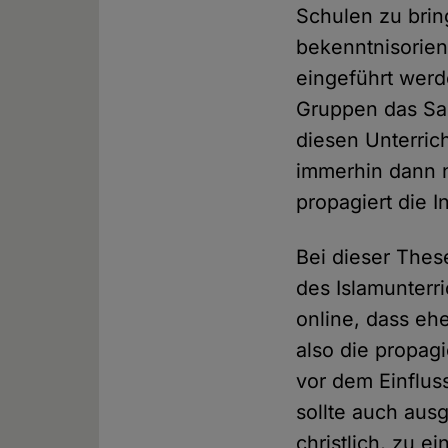
Schulen zu bring
bekenntnisorien
eingeführt werd
Gruppen das Sag
diesen Unterrich
immerhin dann n
propagiert die I
Bei dieser These
des Islamunterr
online, dass eh
also die propagi
vor dem Einflus
sollte auch ausg
christlich, zu 