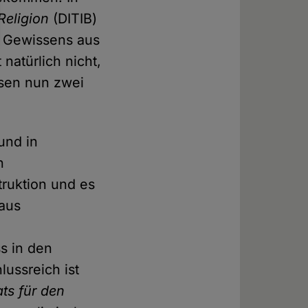
Religion
(DITIB)
 Gewissens aus
 natürlich nicht,
ssen nun zwei
und in
n
struktion und es
 aus
s in den
lussreich ist
ats für den