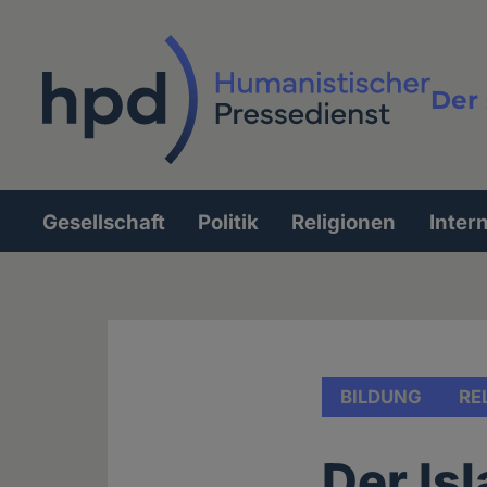
Direkt
zum
Inhalt
Der 
Vollt
Gesellschaft
Politik
Religionen
Inter
Hauptnavigation
BILDUNG
RE
Der Is