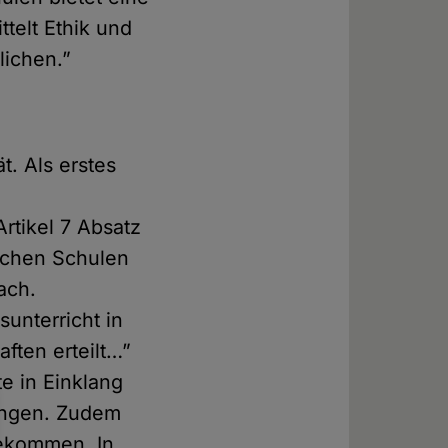
ttelt Ethik und
lichen.”
t. Als erstes
Artikel 7 Absatz
lichen Schulen
ach.
unterricht in
ften erteilt…”
te in Einklang
ringen. Zudem
bekommen. In