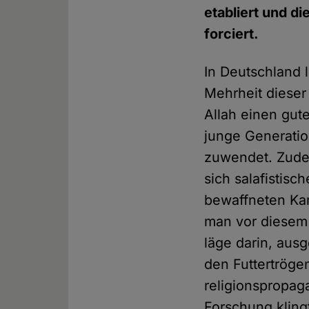
etabliert und d
forciert.
In Deutschland 
Mehrheit dieser 
Allah einen gut
junge Generatio
zuwendet. Zudem
sich salafistisc
bewaffneten Kam
man vor diesem
läge darin, aus
den Futtertröge
religionspropag
Forschung klingt