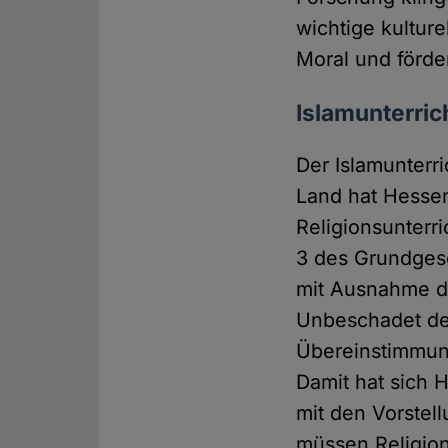
wichtige kulture
Moral und förde
Islamunterric
Der Islamunterri
Land hat Hessen
Religionsunterri
3 des Grundgeset
mit Ausnahme de
Unbeschadet des
Übereinstimmung
Damit hat sich H
mit den Vorstel
müssen Religio