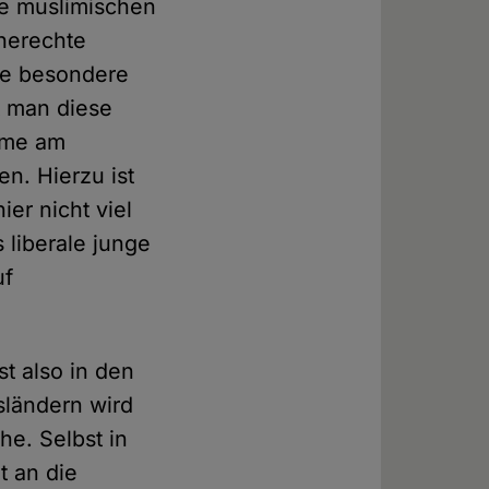
ie muslimischen
cherechte
ine besondere
t man diese
ahme am
n. Hierzu ist
er nicht viel
 liberale junge
uf
st also in den
sländern wird
he. Selbst in
t an die