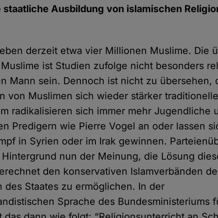
ie staatliche Ausbildung von islamischen Religi
leben derzeit etwa vier Millionen Muslime. Die
Muslime ist Studien zufolge nicht besonders rel
en Mann sein. Dennoch ist nicht zu übersehen, 
n von Muslimen sich wieder stärker traditionell
 radikalisieren sich immer mehr Jugendliche 
hen Predigern wie Pierre Vogel an oder lassen s
pf in Syrien oder im Irak gewinnen. Parteienüb
 Hintergrund nun der Meinung, die Lösung die
gerechnet den konservativen Islamverbänden d
n des Staates zu ermöglichen. In der
andistischen Sprache des Bundesministeriums f
 das dann wie folgt: “Religionsunterricht an Sch