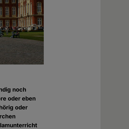
ündig noch
öre oder eben
hörig oder
irchen
slamunterricht