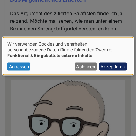
Das Argument des zitierten Salafisten finde ich ja
reizend. Möchte mal sehen, wie man unter einem
Bikini einen Sprengstoffgürtel verstecken kann.
Wir verwenden Cookies und verarbeiten
Diskussion anzeigen
Verwendung
personenbezogene Daten für die folgenden Zwecke:
Funktional & Eingebettete externe Inhalte
.
von
personenbezogenen
Anpassen
Ablehnen
Akzeptieren
Share
news
Daten
und
Cookies