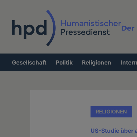
Direkt
zum
Inhalt
Der 
Vollt
Gesellschaft
Politik
Religionen
Inter
Hauptnavigation
RELIGIONEN
US-Studie über a