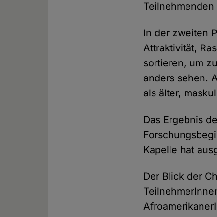
Teilnehmenden d
In der zweiten P
Attraktivität, R
sortieren, um z
anders sehen. 
als älter, masku
Das Ergebnis de
Forschungsbegin
Kapelle hat aus
Der Blick der Ch
TeilnehmerInnen 
AfroamerikanerI