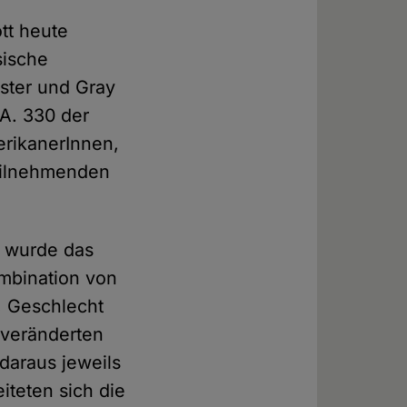
tt heute
sische
ster und Gray
SA. 330 der
erikanerInnen,
Teilnehmenden
e wurde das
ombination von
, Geschlecht
e veränderten
 daraus jeweils
iteten sich die