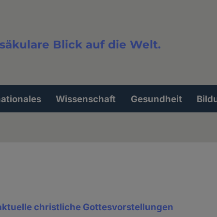
säkulare Blick auf die Welt.
extsuche
nationales
Wissenschaft
Gesundheit
Bild
ktuelle christliche Gottesvorstellungen