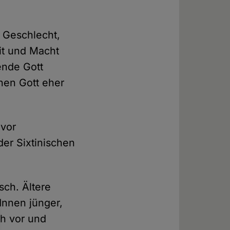
, Geschlecht,
eit und Macht
ende Gott
nen Gott eher
 vor
der Sixtinischen
sch. Ältere
rInnen jünger,
ch vor und