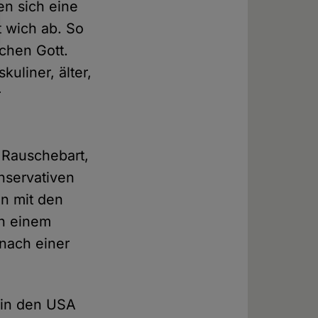
ten sich eine
t wich ab. So
chen Gott.
uliner, älter,
r
 Rauschebart,
nservativen
en mit den
ch einem
 nach einer
n in den USA