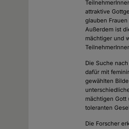
TeilnehmerInnen,
attraktive Gottg
glauben Frauen
Außerdem ist die
mächtiger und w
TeilnehmerInne
Die Suche nach
dafür mit femin
gewählten Bilde
unterschiedlic
mächtigen Gott 
toleranten Gesel
Die Forscher erk