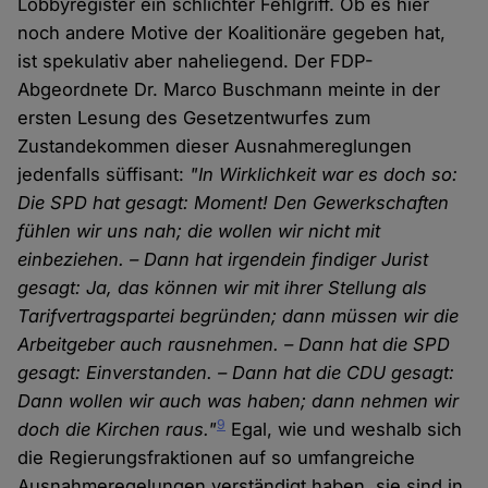
Lobbyregister ein schlichter Fehlgriff. Ob es hier
noch andere Motive der Koalitionäre gegeben hat,
ist spekulativ aber naheliegend. Der FDP-
Abgeordnete Dr. Marco Buschmann meinte in der
ersten Lesung des Gesetzentwurfes zum
Zustandekommen dieser Ausnahmereglungen
jedenfalls süffisant:
"In Wirklichkeit war es doch so:
Die SPD hat gesagt: Moment! Den Gewerkschaften
fühlen wir uns nah; die wollen wir nicht mit
einbeziehen. – Dann hat irgendein findiger Jurist
gesagt: Ja, das können wir mit ihrer Stellung als
Tarifvertragspartei begründen; dann müssen wir die
Arbeitgeber auch rausnehmen. – Dann hat die SPD
gesagt: Einverstanden. – Dann hat die CDU gesagt:
Dann wollen wir auch was haben; dann nehmen wir
9
doch die Kirchen raus."
Egal, wie und weshalb sich
die Regierungsfraktionen auf so umfangreiche
Ausnahmeregelungen verständigt haben, sie sind in