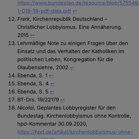
https://www.bundestag.de/resource/blob/57554
1-018-18-pdf-data.pdf
↩︎
Frerk
, Kirchenrepublik Deutschland –
Christlicher Lobbyismus. Eine Annäherung.
2015
↩︎
Lehrmäßige Note zu einigen Fragen über den
Einsatz und das Verhalten der Katholiken im
politischen Leben, Kongregation für die
Glaubenslehre, 2002
↩︎
Ebenda, S. 1
↩︎
Ebenda, S. 4
↩︎
Ebenda, S. 5
↩︎
BT-Drs. 19/22179
↩︎
Nicolai
, Geplantes Lobby­re­gis­ter für den
Bundestag. Kirchenlobbyismus ohne Kontrolle,
hpd-Kommentar 30.09.2020,
https://hpd.de/artikel/kirchenlobbyismus-ohne-