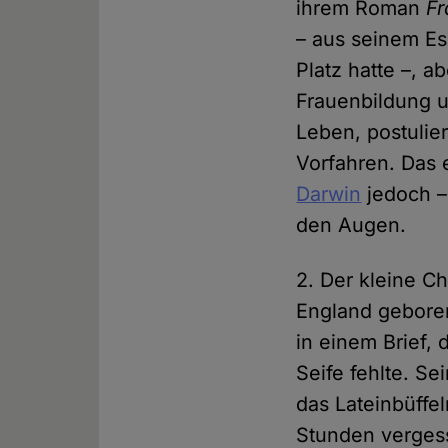
ihrem Roman
Fr
– aus seinem Es
Platz hatte –, a
Frauenbildung u
Leben, postulie
Vorfahren. Das 
Darwin
jedoch –
den Augen.
2. Der kleine C
England geboren
in einem Brief,
Seife fehlte. S
das Lateinbüffe
Stunden vergess