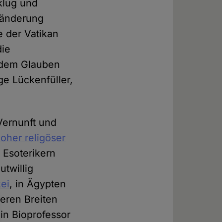
klug und
eränderung
e der Vatikan
die
t dem Glauben
ige Lückenfüller,
Vernunft und
oher religöser
 Esoterikern
utwillig
ei
, in Ägypten
eren Breiten
n Bioprofessor