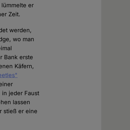
 lümmelte er
er Zeit.
ldet werden,
ridge, wo man
eimal
r Bank erste
tenen Käfern,
eetles"
einer
 in jeder Faust
gehen lassen
 stieß er eine