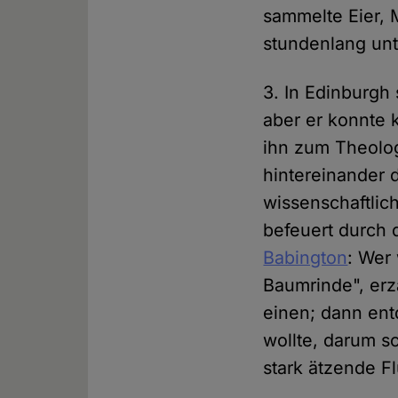
sammelte Eier, 
stundenlang unt
3. In Edinburgh
aber er konnte 
ihn zum Theolog
hintereinander 
wissenschaftlic
befeuert durch 
Babington
: Wer
Baumrinde", erz
einen; dann entd
wollte, darum sc
stark ätzende F