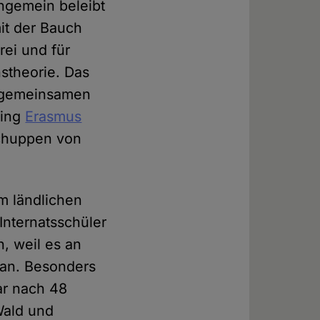
ungemein beleibt
it der Bauch
rei und für
nstheorie. Das
n gemeinsamen
ging
Erasmus
Schuppen von
m ländlichen
Internatsschüler
h, weil es an
lan. Besonders
ar nach 48
Wald und