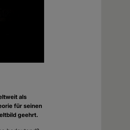
ltweit als
eorie für seinen
ltbild geehrt.