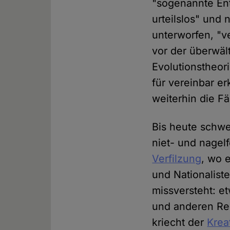
"sogenannte Ent
urteilslos" und
unterworfen, "v
vor der überwält
Evolutionstheor
für vereinbar er
weiterhin die F
Bis heute schwe
niet- und nagel
Verfilzung
, wo 
und Nationaliste
missversteht: e
und anderen Reg
kriecht der
Krea