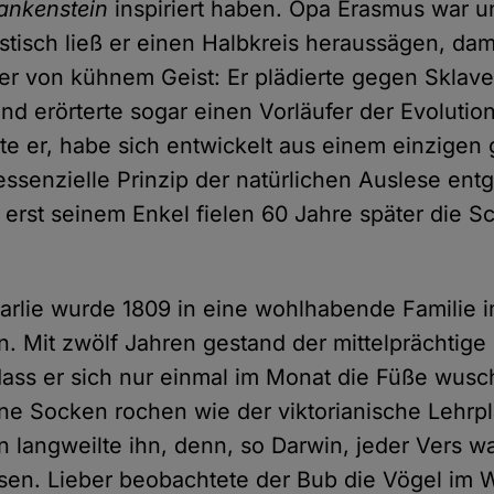
ankenstein
inspiriert haben. Opa Erasmus war 
stisch ließ er einen Halbkreis heraussägen, dam
ber von kühnem Geist: Er plädierte gegen Sklave
nd erörterte sogar einen Vorläufer der Evolutio
rte er, habe sich entwickelt aus einem einzige
essenzielle Prinzip der natürlichen Auslese ent
 erst seinem Enkel fielen 60 Jahre später die 
harlie wurde 1809 in eine wohlhabende Familie i
. Mit zwölf Jahren gestand der mittelprächtige 
 dass er sich nur einmal im Monat die Füße wusc
eine Socken rochen wie der viktorianische Lehrp
ln langweilte ihn, denn, so Darwin, jeder Vers w
en. Lieber beobachtete der Bub die Vögel im 