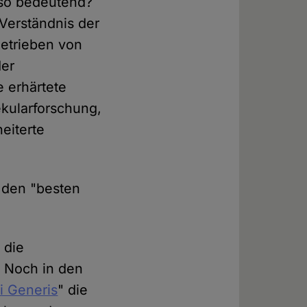
so bedeutend?
Verständnis der
getrieben von
der
e erhärtete
ekularforschung,
eiterte
 den "besten
 die
. Noch in den
 Generis
" die