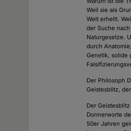
Warum ist die T
Weil sie als Gr
Welt erhellt. We
der Suche nach
Naturgesetze. U
durch Anatomie,
Genetik, solide
Falsifizierungs
Der Philosoph D
Geistesblitz, de
Der Geistesblit
Donnerworte der
50er Jahren geiß