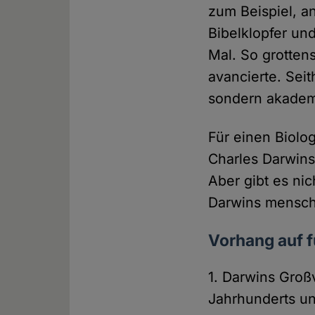
zum Beispiel, an
Bibelklopfer un
Mal. So grottens
avancierte. Sei
sondern akadem
Für einen Biolog
Charles Darwin
Aber gibt es ni
Darwins menschl
Vorhang auf f
1. Darwins Groß
Jahrhunderts un