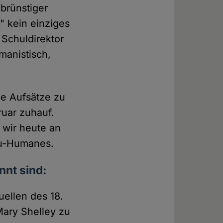
nbrünstiger
" kein einziges
 Schuldirektor
manistisch,
öne Aufsätze zu
uar zuhauf.
 wir heute an
lzu-Humanes.
nnt sind:
uellen des 18.
Mary Shelley zu