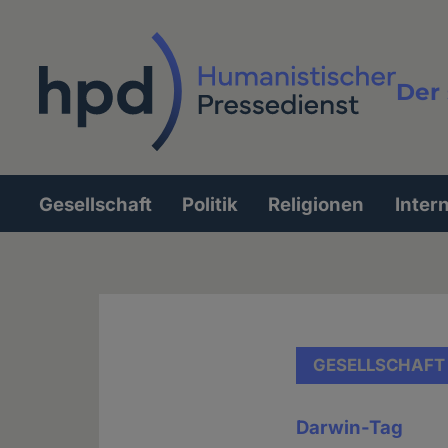
Direkt
zum
Inhalt
Der 
Vollt
Gesellschaft
Politik
Religionen
Inter
Hauptnavigation
GESELLSCHAFT
Darwin-Tag