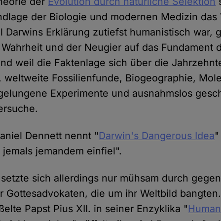
heorie der
Evolution durch natürliche Selektion
undlage der Biologie und modernen Medizin das 
il Darwins Erklärung zutiefst humanistisch war, 
 Wahrheit und der Neugier auf das Fundament 
nd weil die Faktenlage sich über die Jahrzehnt
 weltweite Fossilienfunde, Biogeographie, Mol
 gelungene Experimente und ausnahmslos gesch
versuche.
aniel Dennett nennt "
Darwin's Dangerous Idea
"
r jemals jemandem einfiel".
z setzte sich allerdings nur mühsam durch gegen
 Gottesadvokaten, die um ihr Weltbild bangten
elte Papst Pius XII. in seiner Enzyklika "
Humani