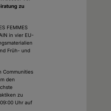
iratung zu
 DES FEMMES
IN in vier EU-
ungsmaterialien
nd Früh- und
en Communities
um den
chste
aktiken zu
 09:00 Uhr auf