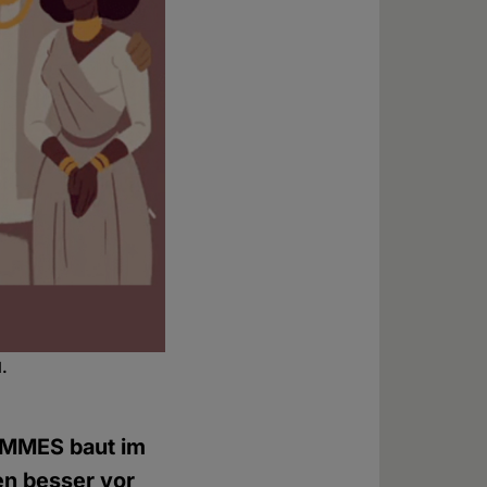
N.
FEMMES baut im
en besser vor