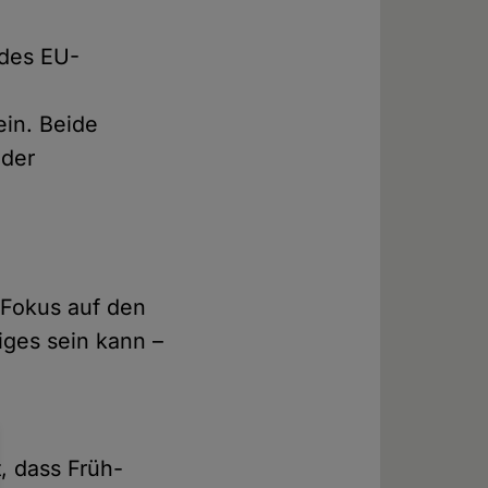
 des EU-
in. Beide
nder
n Fokus auf den
iges sein kann –
t, dass Früh-