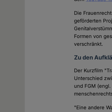
Die Frauenrecht
geförderten Pro
Genitalverstüm
Formen von gesc
verschränkt.
Zu den Aufkl
Der Kurzfilm "T
Unterschied zwi
und FGM (engl. f
menschenrechts
"Eine andere Wah