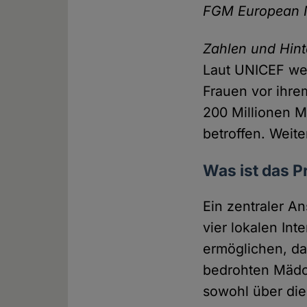
FGM European 
Zahlen und Hint
Laut UNICEF wer
Frauen vor ihre
200 Millionen 
betroffen. Weit
Was ist das P
Ein zentraler A
vier lokalen Int
ermöglichen, d
bedrohten Mädch
sowohl über die