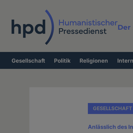
Direkt
zum
Inhalt
Der 
Vollt
Gesellschaft
Politik
Religionen
Inter
Hauptnavigation
GESELLSCHAFT
Anlässlich des 