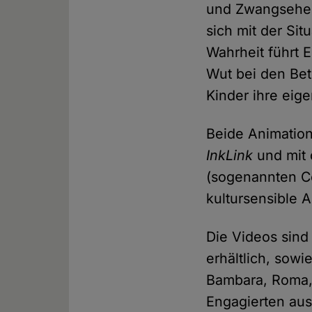
und Zwangsehen
sich mit der Sit
Wahrheit führt 
Wut bei den Bet
Kinder ihre eig
Beide Animation
InkLink
und mit 
(sogenannten Co
kultursensible 
Die Videos sind
erhältlich, sow
Bambara, Roma, 
Engagierten au