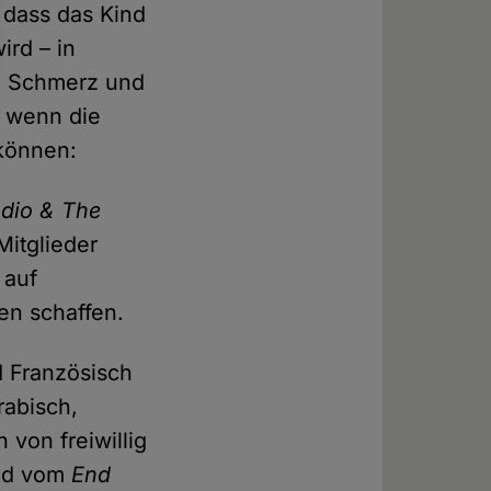
 dass das Kind
ird – in
zu Schmerz und
, wenn die
 können:
dio & The
itglieder
 auf
en schaffen.
d Französisch
rabisch,
von freiwillig
und vom
End