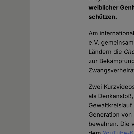
weiblicher Gen
schützen.
Am internation
e.V. gemeinsam 
Ländern die
Cha
zur Bekämpfung
Zwangsverheira
Zwei Kurzvideos
als Denkanstoß
Gewaltkreislau
Generation von 
bewahren. Die v
dem
YouTube-K