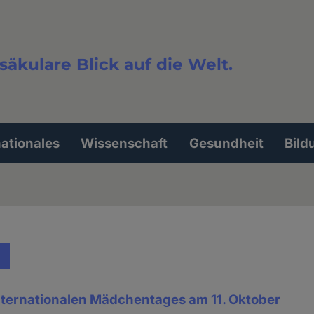
säkulare Blick auf die Welt.
extsuche
nationales
Wissenschaft
Gesundheit
Bild
Internationalen Mädchentages am 11. Oktober