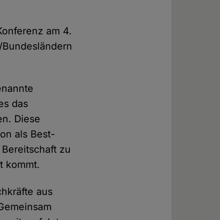
Konferenz am 4.
n/Bundesländern
enannte
es das
en. Diese
on als Best-
 Bereitschaft zu
st kommt.
chkräfte aus
. Gemeinsam