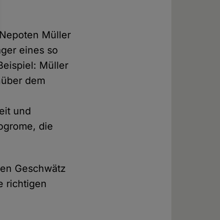
 Nepoten Müller
äger eines so
eispiel: Müller
enüber dem
e
eit und
ogrome, die
osen Geschwätz
e richtigen