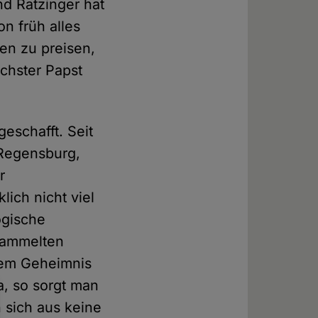
nd Ratzinger hat
n früh alles
en zu preisen,
ächster Papst
geschafft. Seit
 Regensburg,
r
lich nicht viel
ogische
esammelten
dem Geheimnis
, so sorgt man
n sich aus keine