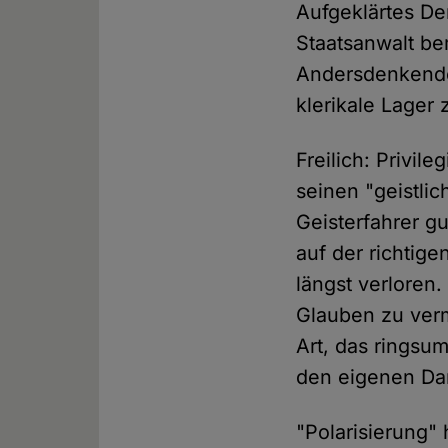
Aufgeklärtes De
Staatsanwalt be
Andersdenkender
klerikale Lager 
Freilich: Privi
seinen "geistlic
Geisterfahrer g
auf der richtige
längst verloren.
Glauben zu verm
Art, das ringsu
den eigenen Dam
"Polarisierung" 