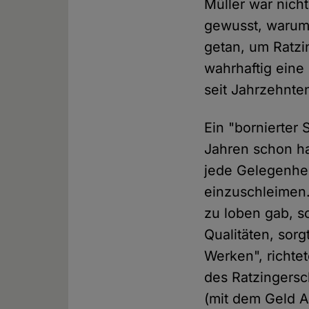
Müller war nich
gewusst, warum 
getan, um Ratzi
wahrhaftig eine
seit Jahrzehnten
Ein "bornierter 
Jahren schon ha
jede Gelegenhei
einzuschleimen. 
zu loben gab, s
Qualitäten, sor
Werken", richte
des Ratzingers
(mit dem Geld A