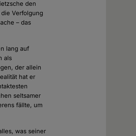
ietzsche den
 die Verfolgung
sache – das
en lang auf
h als
gen, der allein
alität hat er
ntaktesten
chen seltsamer
rens fällte, um
alles, was seiner