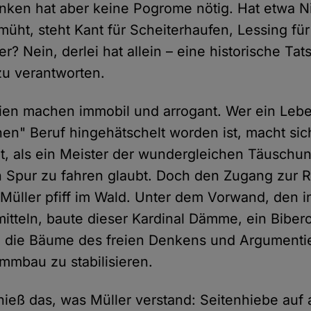
nken hat aber keine Pogrome nötig. Hat etwa N
müht, steht Kant für Scheiterhaufen, Lessing für
? Nein, derlei hat allein – eine historische Tat
zu verantworten.
legien machen immobil und arrogant. Wer ein Leb
hen" Beruf hingehätschelt worden ist, macht sic
ut, als ein Meister der wundergleichen Täuschun
n Spur zu fahren glaubt. Doch den Zugang zur Re
 Müller pfiff im Wald. Unter dem Vorwand, den i
itteln, baute dieser Kardinal Dämme, ein Biber
m die Bäume des freien Denkens und Argumentie
mbau zu stabilisieren.
hieß das, was Müller verstand: Seitenhiebe auf 