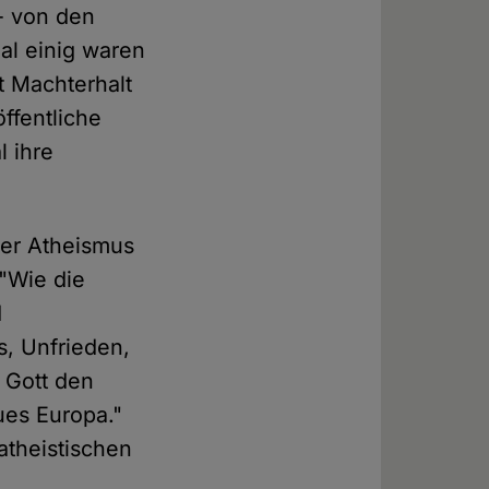
 - von den
al einig waren
t Machterhalt
ffentliche
l ihre
der Atheismus
"Wie die
d
s, Unfrieden,
 Gott den
ues Europa."
atheistischen