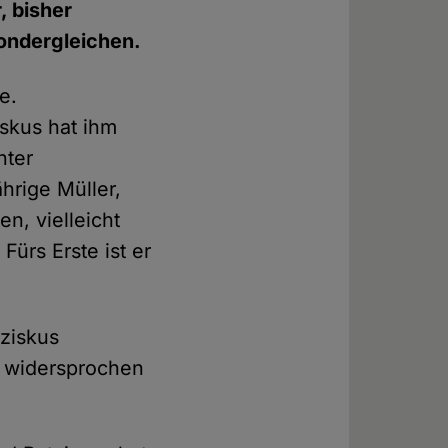
, bisher
sondergleichen.
e.
skus hat ihm
nter
hrige Müller,
n, vielleicht
ürs Erste ist er
nziskus
ch widersprochen