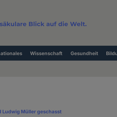
säkulare Blick auf die Welt.
extsuche
nationales
Wissenschaft
Gesundheit
Bild
d Ludwig Müller geschasst