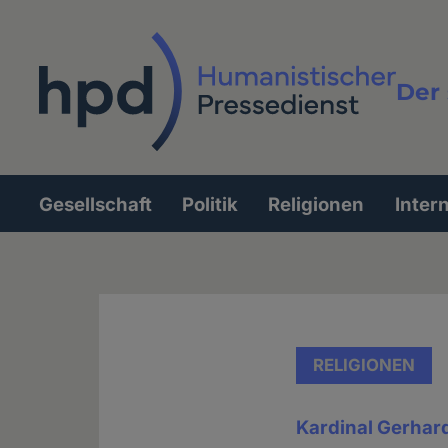
Direkt
zum
Inhalt
Der 
Vollt
Gesellschaft
Politik
Religionen
Inter
Hauptnavigation
RELIGIONEN
Kardinal Gerhar