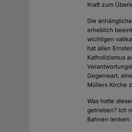
Kraft zum Überl
Die anhängliche
erheblich beein
wichtigen vatik
hat allen Erns
Katholizismus 
Verantwortungs
Gegenwart, eine
Müllers Kirche 
Was hatte dies
getrieben? Ich n
Bahnen lenken: 