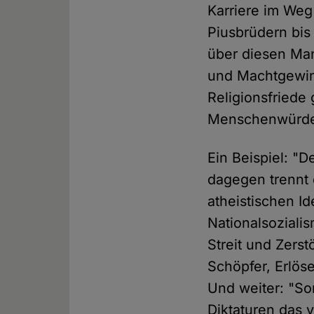
Karriere im Weg
Piusbrüdern bis
über diesen Man
und Machtgewinn
Religionsfriede
Menschenwürde
Ein Beispiel: "
dagegen trennt 
atheistischen I
Nationalsoziali
Streit und Zers
Schöpfer, Erlös
Und weiter: "So
Diktaturen das 