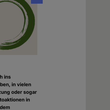
... vom EHBB ...
h ins
ben, in vielen
nzung oder sogar
toaktionen in
s dem