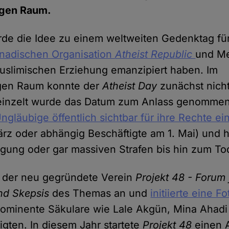
igen Raum.
e die Idee zu einem weltweiten Gedenktag für
anadischen Organisation
Atheist Republic
und Me
muslimischen Erziehung emanzipiert haben. Im
gen Raum konnte der
Atheist Day
zunächst nicht
reinzelt wurde das Datum zum Anlass genomme
ngläubige öffentlich sichtbar für ihre Rechte ei
rz oder abhängig Beschäftigte am 1. Mai) und hi
olgung oder gar massiven Strafen bis hin zum T
 der neu gegründete Verein
Projekt 48 - Forum
nd Skepsis
des Themas an und
initiierte eine F
rominente Säkulare wie Lale Akgün, Mina Ahadi
igten. In diesem Jahr startete
Projekt 48
einen A