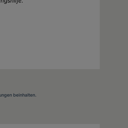
ingshilfe
.
lungen beinhalten.