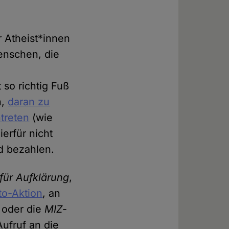
 Atheist*innen
nschen, die
 so richtig Fuß
n,
daran zu
ntreten
(wie
erfür nicht
od bezahlen.
 für Aufklärung
,
oto-Aktion
, an
 oder die
MIZ
-
ufruf an die