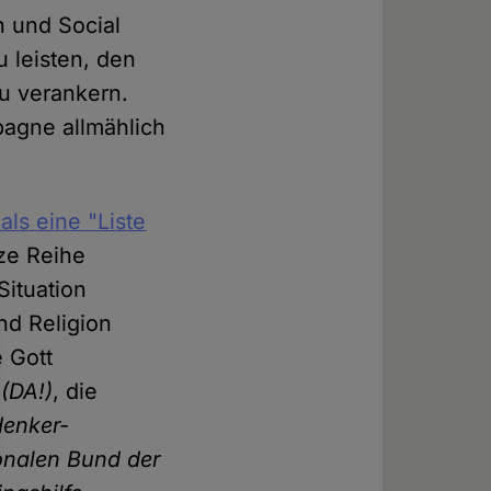
n und Social
 leisten, den
u verankern.
agne allmählich
als eine "Liste
ze Reihe
Situation
nd Religion
 Gott
(DA!)
, die
denker-
ionalen Bund der