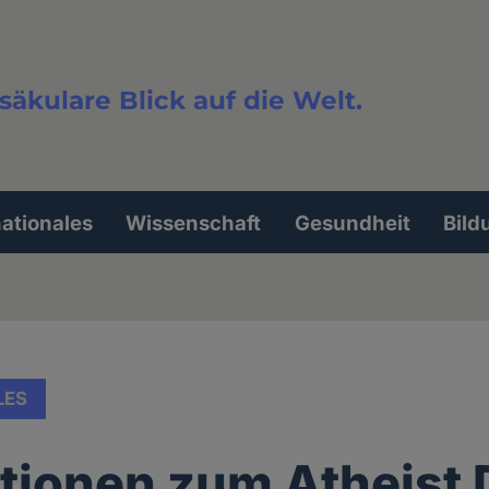
säkulare Blick auf die Welt.
extsuche
nationales
Wissenschaft
Gesundheit
Bild
LES
tionen zum Atheist