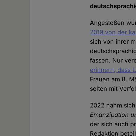
deutschsprach
Angestoßen wurd
2019 von der k
sich von ihrer 
deutschsprachi
fassen. Nur ve
erinnern, dass U
Frauen am 8. Mä
selten mit Verf
2022 nahm sich
Emanzipation u
der sich auch p
Redaktion beteil