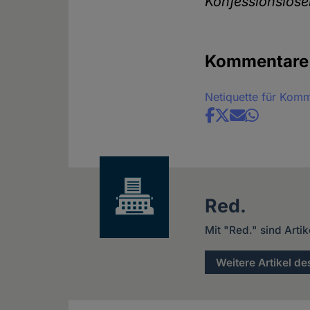
Konfessionslose
Kommentare
Netiquette für Kom
Share
news
Red.
Mit "Red." sind Arti
Weitere Artikel de