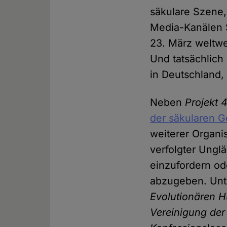
säkulare Szene,
Media-Kanälen S
23. März weltwe
Und tatsächlich 
in Deutschland
Neben
Projekt 
der säkularen G
weiterer Organi
verfolgter Ungl
einzufordern od
abzugeben. Unt
Evolutionären 
Vereinigung de