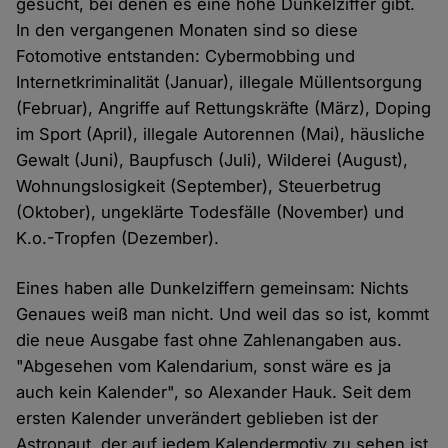
gesucht, bei denen es eine hohe Dunkelziffer gibt.
In den vergangenen Monaten sind so diese
Fotomotive entstanden: Cybermobbing und
Internetkriminalität (Januar), illegale Müllentsorgung
(Februar), Angriffe auf Rettungskräfte (März), Doping
im Sport (April), illegale Autorennen (Mai), häusliche
Gewalt (Juni), Baupfusch (Juli), Wilderei (August),
Wohnungslosigkeit (September), Steuerbetrug
(Oktober), ungeklärte Todesfälle (November) und
K.o.-Tropfen (Dezember).
Eines haben alle Dunkelziffern gemeinsam: Nichts
Genaues weiß man nicht. Und weil das so ist, kommt
die neue Ausgabe fast ohne Zahlenangaben aus.
"Abgesehen vom Kalendarium, sonst wäre es ja
auch kein Kalender", so Alexander Hauk. Seit dem
ersten Kalender unverändert geblieben ist der
Astronaut, der auf jedem Kalendermotiv zu sehen ist