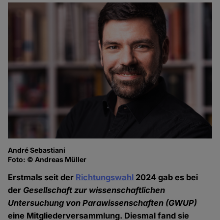
André Sebastiani
Ni
Foto: © Andreas Müller
Fo
Erstmals seit der
Richtungswahl
2024 gab es bei
der
Gesellschaft zur wissenschaftlichen
Untersuchung von Parawissenschaften
(GWUP)
eine Mitgliederversammlung. Diesmal fand sie