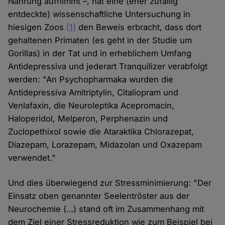
Nahrung aufnimmt –, hat eine (eher zufällig
entdeckte) wissenschaftliche Untersuchung in
hiesigen Zoos
[1]
den Beweis erbracht, dass dort
gehaltenen Primaten (es geht in der Studie um
Gorillas) in der Tat und in erheblichem Umfang
Antidepressiva und jederart Tranquilizer verabfolgt
werden: "An Psychopharmaka wurden die
Antidepressiva Amitriptylin, Citaliopram und
Venlafaxin, die Neuroleptika Acepromacin,
Haloperidol, Melperon, Perphenazin und
Zuclopethixol sowie die Ataraktika Chlorazepat,
Diazepam, Lorazepam, Midazolan und Oxazepam
verwendet."
Und dies überwiegend zur Stressminimierung: "Der
Einsatz oben genannter Seelentröster aus der
Neurochemie (…) stand oft im Zusammenhang mit
dem Ziel einer Stressreduktion wie zum Beispiel bei