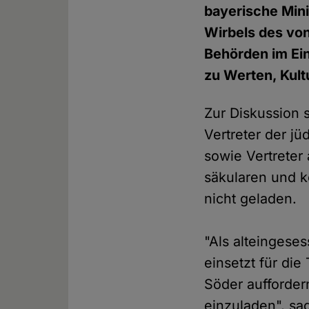
bayerische Mini
Wirbels des von
Behörden im Ei
zu Werten, Kult
Zur Diskussion s
Vertreter der j
sowie Vertreter
säkularen und k
nicht geladen.
"Als alteingese
einsetzt für di
Söder aufforder
einzuladen", sa