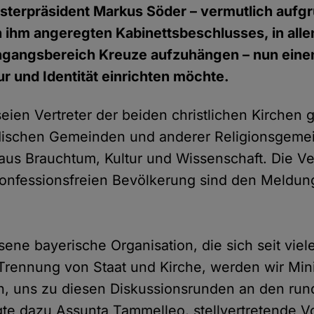
sterpräsident Markus Söder – vermutlich aufg
 ihm angeregten Kabinettsbeschlusses, in all
ngangsbereich Kreuze aufzuhängen – nun eine
ur und Identität einrichten möchte.
eien Vertreter der beiden christlichen Kirchen 
üdischen Gemeinden und anderer Religionsgeme
 aus Brauchtum, Kultur und Wissenschaft. Die Ve
onfessionsfreien Bevölkerung sind den Meldun
ssene bayerische Organisation, die sich seit vie
e Trennung von Staat und Kirche, werden wir Min
n, uns zu diesen Diskussionsrunden an den run
gte dazu Assunta Tammelleo, stellvertretende V