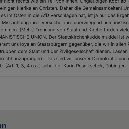
ir nicht rechts wie ein Teil von ihnen. Ungläubigen Kopf ab 
einigen klerikalen Christen. Daher die Gemeinsamkeiten! U
 es im Osten in die AfD verschlagen hat, ist ja nur das Ergeb
 Missachtung ihrer Versuche, ihre überwiegend humanistisc
kommen. (Mehr) Trennung von Staat und Kirche forden viel
MANISTISCHE UNION. Der Staatskirchenkuddelmuddel ist w
erant uns loyalen Staatsbürgern gegenüber, die wir in allen 
ruppen dem Staat und der Zivilgesellschaft dienen. Lassen 
nrecht anzuprangern. Das sind wir unserer Demokratie und
 (Art. 1, 3, 4 u.a.) schuldig! Karin Resnikschek, Tübingen
en