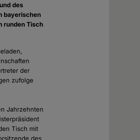
rund des
en bayerischen
n runden Tisch
geladen,
inschaften
rtreter der
gen zufolge
len Jahrzehnten
isterpräsident
den Tisch mit
orsitzende des