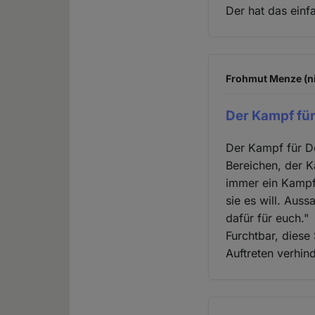
Der hat das einf
Frohmut Menze (ni
Der Kampf fü
Der Kampf für De
Bereichen, der K
immer ein Kampf 
sie es will. Auss
dafür für euch."
Furchtbar, diese
Auftreten verhin