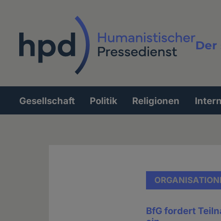
Direkt
zum
Inhalt
Der 
Vollt
Gesellschaft
Politik
Religionen
Inter
Hauptnavigation
ORGANISATION
BfG fordert Teil