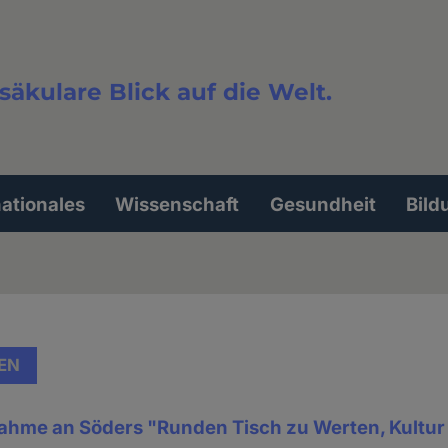
säkulare Blick auf die Welt.
extsuche
nationales
Wissenschaft
Gesundheit
Bild
EN
nahme an Söders "Runden Tisch zu Werten, Kultur 