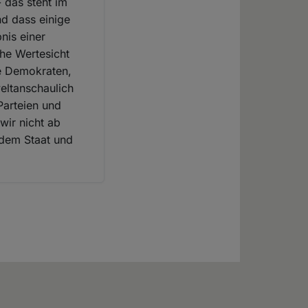
- das steht im
nd dass einige
nis einer
he Wertesicht
e Demokraten,
eltanschaulich
Parteien und
wir nicht ab
 dem Staat und