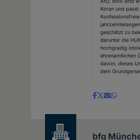
AfD, bloß sind w
Koran und passt 
Konfessionsfreie
jahrzehntelangen
geschätzt zu be
darunter die HU
hochgradig intol
ehrenamtlichen G
davon, dieses U
dem Grundgersetz
Share
news
bfg Münch