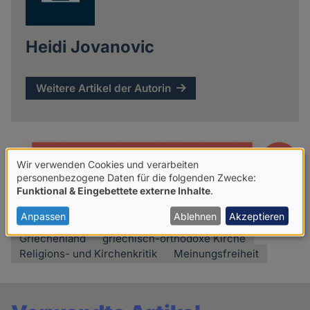
Heidi Jovanovic
Weitere Artikel der Autorin
Wir verwenden Cookies und verarbeiten
Verwendung
personenbezogene Daten für die folgenden Zwecke:
Funktional & Eingebettete externe Inhalte
.
von
Mehr lesen über:
personenbezogenen
Anpassen
Ablehnen
Akzeptieren
Daten
Griechenland
griechisch-orthodoxe Kirche
Religions- und Kirchenkritik
Meinungsfreiheit
und
Cookies