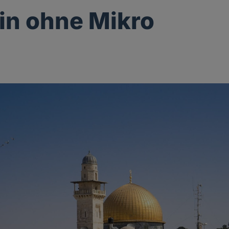
n ohne Mikro
g