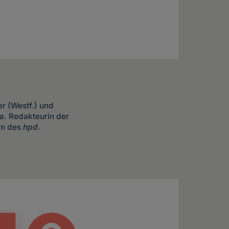
er (Westf.) und
. a. Redakteurin der
in des
hpd
.