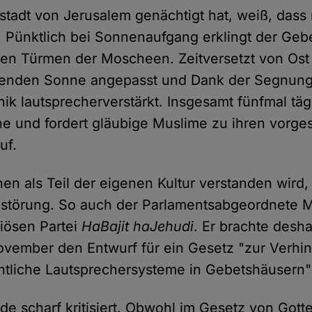
ltstadt von Jerusalem genächtigt hat, weiß, dass
 Pünktlich bei Sonnenaufgang erklingt der Gebe
en Türmen der Moscheen. Zeitversetzt von Os
henden Sonne angepasst und Dank der Segnun
k lautsprecherverstärkt. Insgesamt fünfmal tägl
e und fordert gläubige Muslime zu ihren vorg
uf.
en als Teil der eigenen Kultur verstanden wird
estörung. So auch der Parlamentsabgeordnete M
giösen Partei
HaBajit haJehudi
. Er brachte desha
vember den Entwurf für ein Gesetz "zur Verhi
ntliche Lautsprechersysteme in Gebetshäusern"
de scharf kritisiert. Obwohl im Gesetz von Got