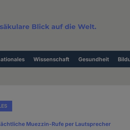
säkulare Blick auf die Welt.
extsuche
nationales
Wissenschaft
Gesundheit
Bild
LES
 nächtliche Muezzin-Rufe per Lautsprecher