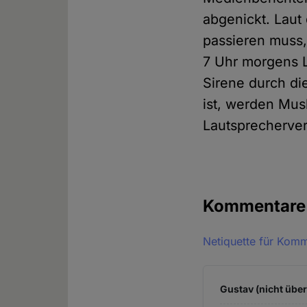
abgenickt. Laut
passieren muss,
7 Uhr morgens L
Sirene durch di
ist, werden Mu
Lautsprecherve
Kommentar
Netiquette für Kom
Gustav (nicht über