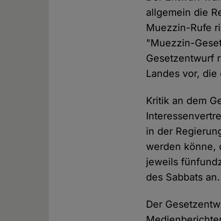
allgemein die Re
Muezzin-Rufe ri
"Muezzin-Geset
Gesetzentwurf r
Landes vor, die 
Kritik an dem G
Interessenvertre
in der Regierun
werden könne, d
jeweils fünfun
des Sabbats an.
Der Gesetzentw
Medienberichte