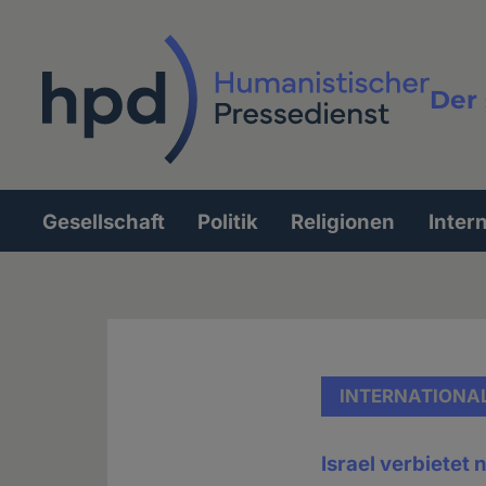
Direkt
zum
Inhalt
Der 
Vollt
Gesellschaft
Politik
Religionen
Inter
Hauptnavigation
INTERNATIONA
Israel verbietet