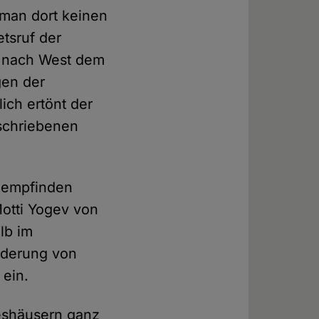
 man dort keinen
tsruf der
t nach West dem
gen der
ich ertönt der
eschriebenen
, empfinden
otti Yogev von
lb im
nderung von
 ein.
teshäusern ganz