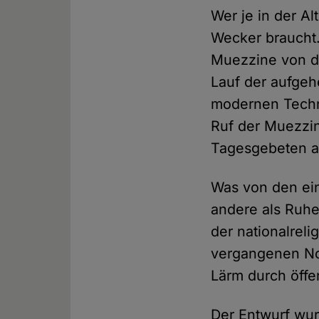
Wer je in der A
Wecker braucht.
Muezzine von d
Lauf der aufge
modernen Techni
Ruf der Muezzin
Tagesgebeten a
Was von den ein
andere als Ruh
der nationalreli
vergangenen No
Lärm durch öffe
Der Entwurf wur