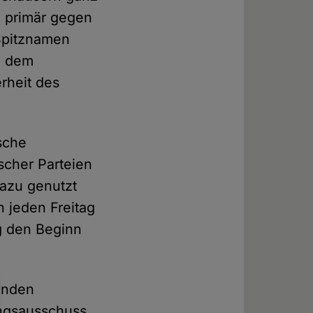
ch primär gegen
 Spitznamen
n dem
rheit des
sche
ischer Parteien
dazu genutzt
 jeden Freitag
g den Beginn
enden
ngsausschuss