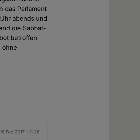
ch das Parlament
3 Uhr abends und
end die Sabbat-
bot betroffen
t ohne
 16 Feb 2017 - 11:26