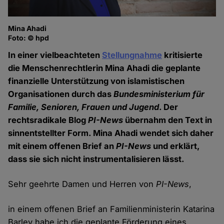
Mina Ahadi
Foto: © hpd
In einer vielbeachteten
Stellungnahme
kritisierte
die Menschenrechtlerin Mina Ahadi die geplante
finanzielle Unterstützung von islamistischen
Organisationen durch das
Bundesministerium für
Familie, Senioren, Frauen und Jugend
. Der
rechtsradikale Blog
PI-News
übernahm den Text in
sinnentstellter Form. Mina Ahadi wendet sich daher
mit einem offenen Brief an
PI-News
und erklärt,
dass sie sich nicht instrumentalisieren lässt.
Sehr geehrte Damen und Herren von
PI-News
,
in einem offenen Brief an Familienministerin Katarina
Barley habe ich die geplante Förderung eines