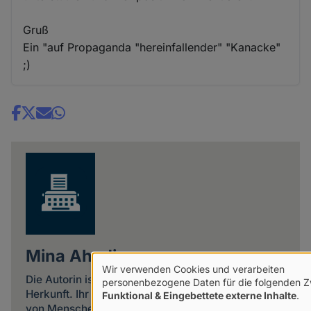
Gruß
Ein "auf Propaganda "hereinfallender" "Kanacke"
;)
Share
news
Mina Ahadi
Wir verwenden Cookies und verarbeiten
Die Autorin ist eine politische Aktivistin iranischer
Verwendung
personenbezogene Daten für die folgenden 
Herkunft. Ihr Schwerpunkt ist die Verteidigung
Funktional & Eingebettete externe Inhalte
.
von
von Menschenrechten gegen den politischen