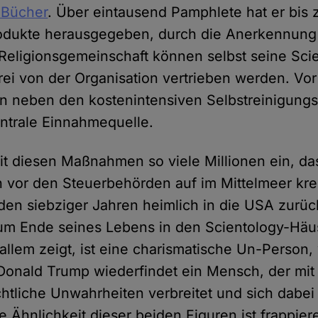
n Bücher
. Über eintausend Pamphlete hat er bis
produkte herausgegeben, durch die Anerkennung
 Religionsgemeinschaft können selbst seine Sci
ei von der Organisation vertrieben werden. Vor
n neben den kostenintensiven Selbstreinigung
ntrale Einnahmequelle.
it diesen Maßnahmen so viele Millionen ein, da
h vor den Steuerbehörden auf im Mittelmeer kr
n den siebziger Jahren heimlich in die USA zurü
zum Ende seines Lebens in den Scientology-Häu
 allem zeigt, ist eine charismatische Un-Person,
Donald Trump wiederfindet ein Mensch, der mit
chtliche Unwahrheiten verbreitet und sich dabe
Die Ähnlichkeit dieser beiden Figuren ist frappie