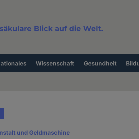
säkulare Blick auf die Welt.
extsuche
nationales
Wissenschaft
Gesundheit
Bild
anstalt und Geldmaschine