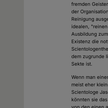
fremden Geister
der Organisatio
Reinigung ausge
idealen, "reine
Ausbildung zum
Existenz die no
Scientologentheo
dem zugrunde li
Sekte ist.
Wenn man einen 
meist eher klei
Scientologe Ja
könnten sie das
von den einen a