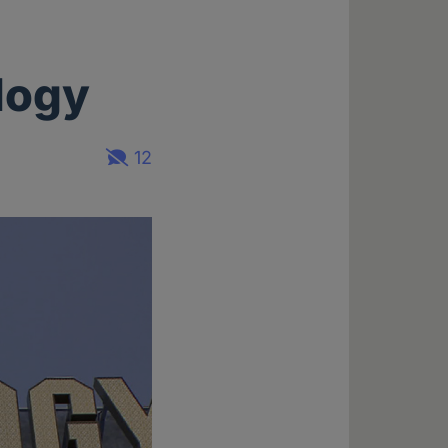
logy
12