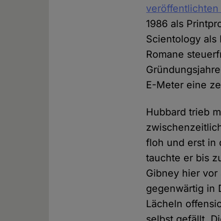
veröffentlichte
1986 als Print
Scientology als
Romane steuerfr
Gründungsjahre
E-Meter eine ze
Hubbard trieb m
zwischenzeitlic
floh und erst i
tauchte er bis 
Gibney hier vor
gegenwärtig in 
Lächeln offensi
selbst gefällt. 