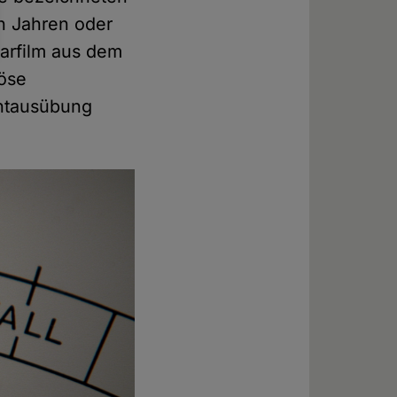
h Jahren oder
arfilm aus dem
iöse
chtausübung