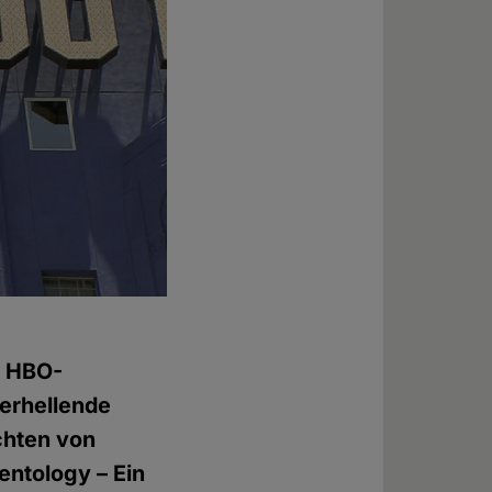
e HBO-
 erhellende
chten von
entology – Ein