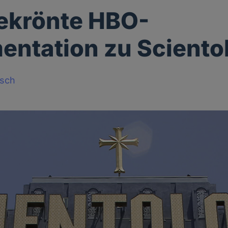
ekrönte HBO-
ntation zu Sciento
sch