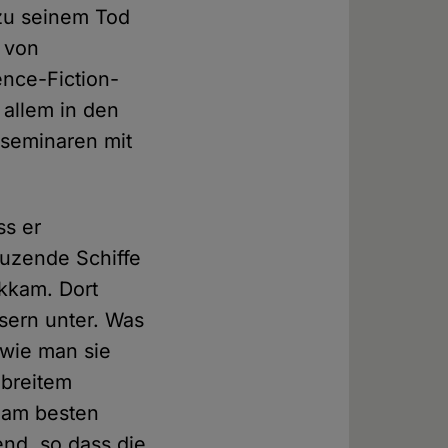
 zu seinem Tod
 von
ence-Fiction-
 allem in den
sseminaren mit
ss er
euzende Schiffe
ckkam. Dort
sern unter. Was
 wie man sie
 breitem
i am besten
rend, so dass die