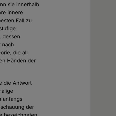
nn sie innerhalb
hre innere
esten Fall zu
stufige
, dessen
t nach
rie, die all
 den Händen der
e die Antwort
malige
n anfangs
anschauung der
te bezeichneten