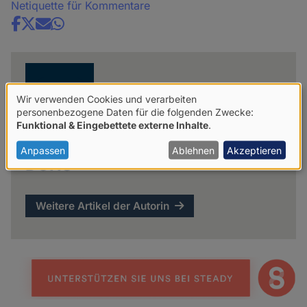
Netiquette für Kommentare
Share
news
Wir verwenden Cookies und verarbeiten
Verwendung
personenbezogene Daten für die folgenden Zwecke:
Funktional & Eingebettete externe Inhalte
.
von
personenbezogenen
Anpassen
Ablehnen
Akzeptieren
DGHS
Daten
und
Weitere Artikel der Autorin
Cookies