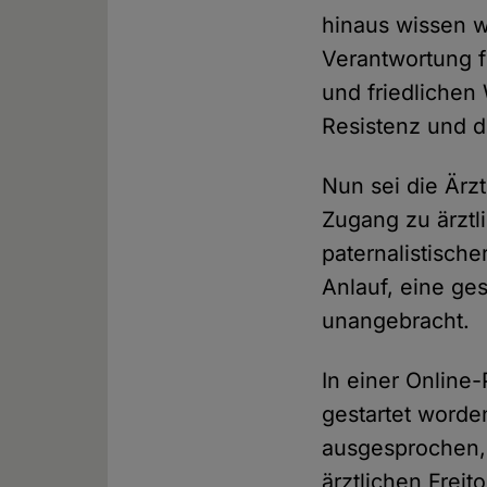
hinaus wissen wi
Verantwortung f
und friedliche
Resistenz und d
Nun sei die Ärz
Zugang zu ärztl
paternalistisch
Anlauf, eine ge
unangebracht.
In einer Online-
gestartet worde
ausgesprochen,
ärztlichen Freit