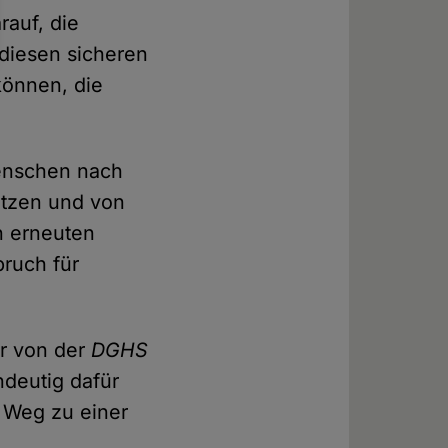
rauf, die
 diesen sicheren
können, die
Menschen nach
etzen und von
n erneuten
bruch für
hr von der
DGHS
ndeutig dafür
 Weg zu einer