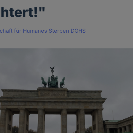
chtert!"
schaft für Humanes Sterben DGHS