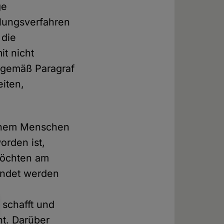
ge
tlungsverfahren
 die
it nicht
g gemäß Paragraf
iten,
einem Menschen
orden ist,
möchten am
undet werden
schafft und
ht. Darüber