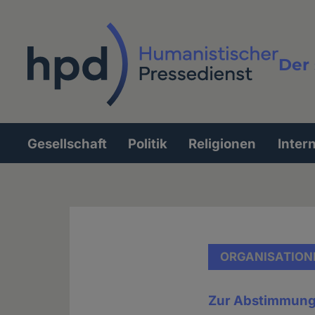
Direkt
zum
Inhalt
Der 
Vollt
Gesellschaft
Politik
Religionen
Inter
Hauptnavigation
ORGANISATION
Zur Abstimmung 