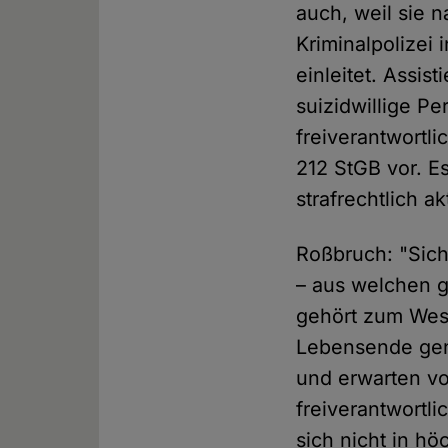
auch, weil sie n
Kriminalpolizei
einleitet. Assis
suizidwillige P
freiverantwortl
212 StGB vor. E
strafrechtlich a
Roßbruch: "Sic
– aus welchen g
gehört zum Wes
Lebensende gen
und erwarten vo
freiverantwortl
sich nicht in h