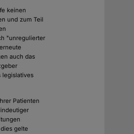
lfe keinen
en und zum Teil
ten
h "unregulierter
 erneute
igen auch das
zgeber
 legislatives
ihrer Patienten
eindeutiger
itungen
 dies gelte