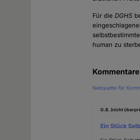
Für die
DGHS
be
eingeschlagenen
selbstbestimmte
human zu sterb
Kommentar
Netiquette für Kom
G.B. (nicht überpr
Ein Stück Se