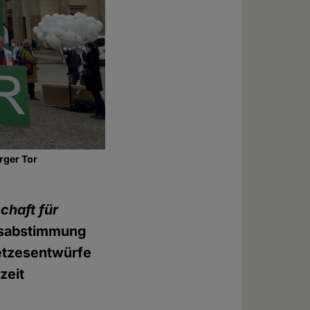
rger Tor
chaft für
gsabstimmung
etzesentwürfe
zeit