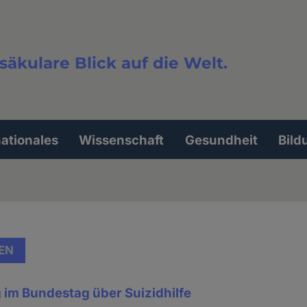
säkulare Blick auf die Welt.
extsuche
nationales
Wissenschaft
Gesundheit
Bild
EN
im Bundestag über Suizidhilfe