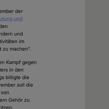
ovember der
eutung und
 den
indern und
ivitäten im
nt zu machen".
den Kampf gegen
ers in den
 billigte die
ember soll die
 von
fern Gehör zu
ützen.