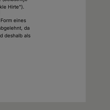
le Hirte").
 Form eines
bgelehnt, da
nd deshalb als