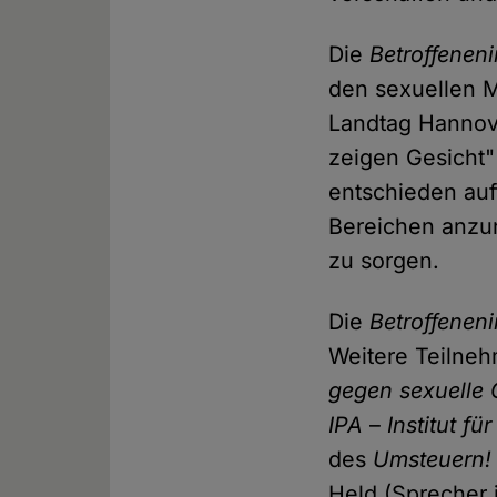
Die
Betroffeneni
den sexuellen 
Landtag Hannov
zeigen Gesicht
entschieden auf
Bereichen anzu
zu sorgen.
Die
Betroffeneni
Weitere Teilneh
gegen sexuelle 
IPA
–
Institut f
des
Umsteuern! 
Held (Sprecher