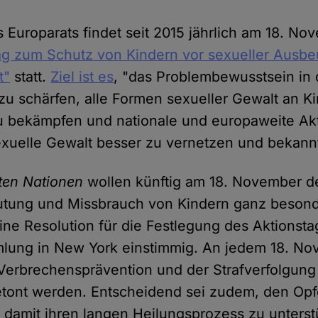
es Europarats findet seit 2015 jährlich am 18. N
ag zum Schutz von Kindern vor sexueller Ausb
t"
statt.
Ziel ist es
, "das Problembewusstsein in
 zu schärfen, alle Formen sexueller Gewalt an K
 bekämpfen und nationale und europaweite Akt
xuelle Gewalt besser zu vernetzen und bekan
ten Nationen
wollen künftig am 18. November 
utung und Missbrauch von Kindern ganz besond
ne Resolution für die Festlegung des Aktionstags
lung in New York einstimmig. An jedem 18. Nov
 Verbrechensprävention und der Strafverfolgung
etont werden. Entscheidend sei zudem, den Op
 damit ihren langen Heilungsprozess zu unterst