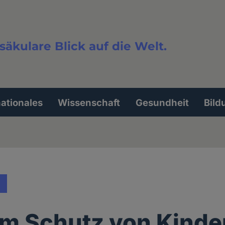
säkulare Blick auf die Welt.
extsuche
nationales
Wissenschaft
Gesundheit
Bild
m Schutz von Kinde