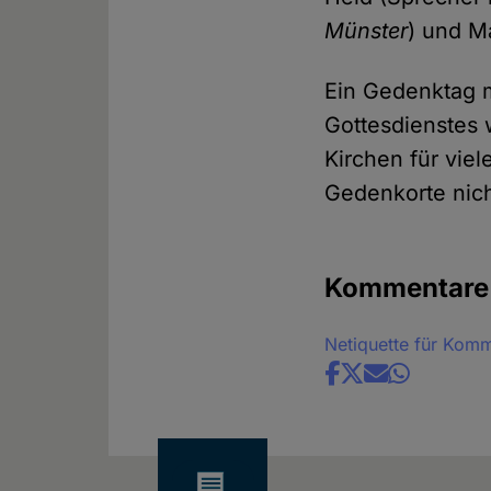
Münster
) und M
Ein Gedenktag 
Gottesdienstes
Kirchen für vie
Gedenkorte nich
Kommentare
Netiquette für Kom
Share
news