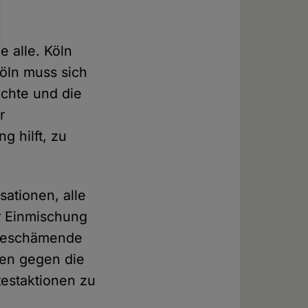
e alle. Köln
öln muss sich
echte und die
r
 hilft, zu
.
sationen, alle
r Einmischung
 beschämende
ten gegen die
testaktionen zu