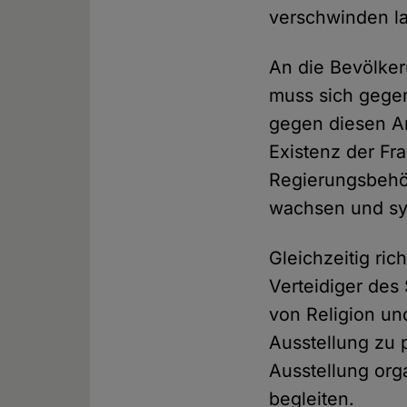
verschwinden la
An die Bevölker
muss sich gegen
gegen diesen An
Existenz der Fr
Regierungsbehör
wachsen und sys
Gleichzeitig ric
Verteidiger des
von Religion u
Ausstellung zu 
Ausstellung org
begleiten.