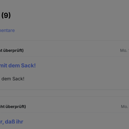
e
(9)
mentare
t überprüft)
Mo. 
mit dem Sack!
t dem Sack!
cht überprüft)
Mo. 
r, daß ihr