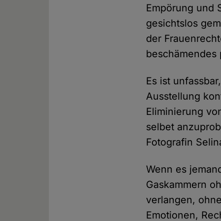
Empörung und S
gesichtslos gem
der Frauenrecht
beschämendes po
Es ist unfassba
Ausstellung konf
Eliminierung vo
selbet anzuprob
Fotografin Seli
Wenn es jemand
Gaskammern ohn
verlangen, ohne
Emotionen, Rech