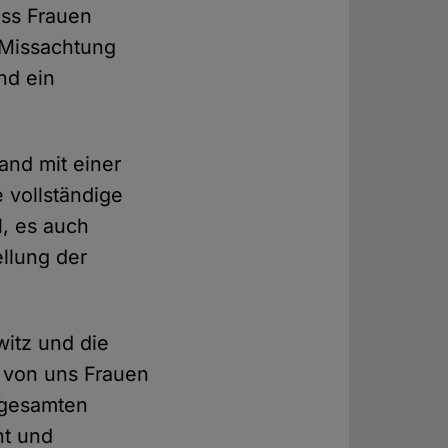
ss Frauen
 Missachtung
nd ein
and mit einer
e vollständige
l, es auch
llung der
itz und die
 von uns Frauen
 gesamten
ht und