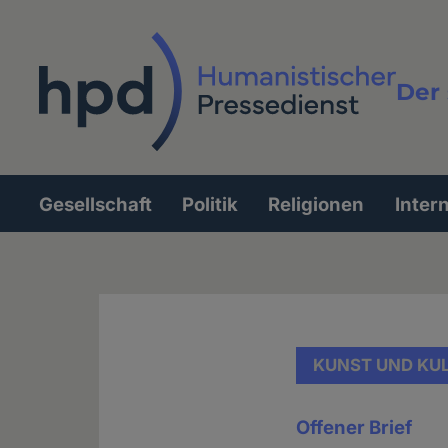
Direkt
zum
Inhalt
Der 
Vollt
Gesellschaft
Politik
Religionen
Inter
Hauptnavigation
KUNST UND KU
Offener Brief