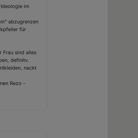
 Ideologie im
slam" abzugrenzen
kpfeiler für
 Frau sind alles
en, definitv.
entkleiden, nackt
inen Rezo -