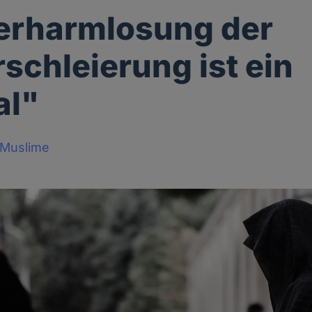
erharmlosung der
rschleierung ist ein
al"
x-Muslime