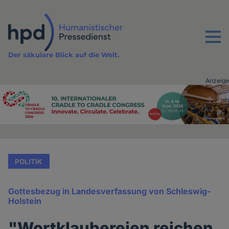
Direkt
zum
Inhalt
Menu
Der säkulare Blick auf die Welt.
Anzeige
Advertising
vor
Inhalt
POLITIK
Gottesbezug in Landesverfassung von Schleswig-
Holstein
"Wortklaubereien reichen