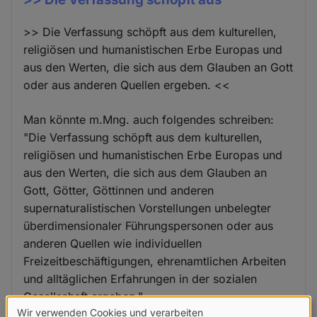
>> Die Verfassung schöpft aus dem kulturellen,
religiösen und humanistischen Erbe Europas und
aus den Werten, die sich aus dem Glauben an Gott
oder aus anderen Quellen ergeben. <<
Man könnte m.Mng. auch folgendes schreiben:
"Die Verfassung schöpft aus dem kulturellen,
religiösen und humanistischen Erbe Europas und
aus den Werten, die sich aus dem Glauben an
Gott, Götter, Göttinnen und anderen
supernaturalistischen Vorstellungen unbelegter
überdimensionaler Führungspersonen oder aus
anderen Quellen wie individuellen
Freizeitbeschäftigungen, ehrenamtlichen Arbeiten
und alltäglichen Erfahrungen in der sozialen
Gesellschaft ergeben."
Wir verwenden Cookies und verarbeiten