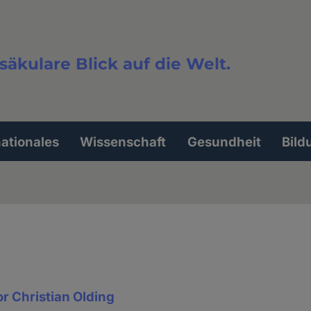
säkulare Blick auf die Welt.
extsuche
nationales
Wissenschaft
Gesundheit
Bild
r Christian Olding