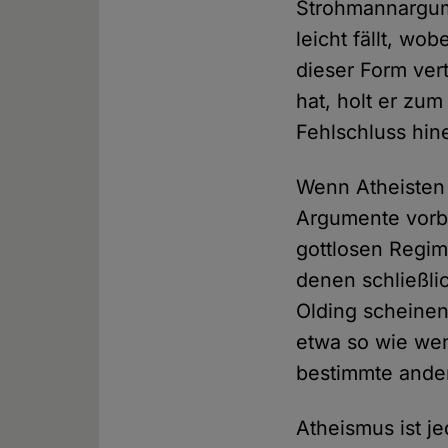
Strohmannargume
leicht fällt, wo
dieser Form ver
hat, holt er zu
Fehlschluss hin
Wenn Atheisten
Argumente vorbr
gottlosen Regim
denen schließli
Olding scheinen
etwa so wie wen
bestimmte ande
Atheismus ist j