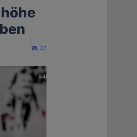
nhöhe
aben
32