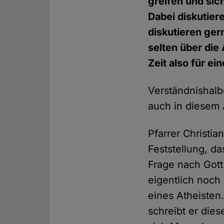
greifen und sic
Dabei diskutier
diskutieren ger
selten über di
Zeit also für ei
Verständnishalb
auch in diesem 
Pfarrer Christia
Feststellung, da
Frage nach Gott
eigentlich noch
eines Atheisten
schreibt er dies