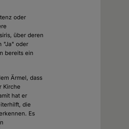
stenz oder
ere
iris, über deren
h "Ja" oder
n bereits ein
 dem Ärmel, dass
r Kirche
mit hat er
erhilft, die
uerkennen. Es
in