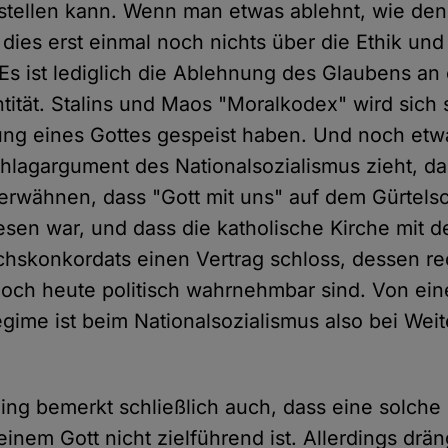
stellen kann. Wenn man etwas ablehnt, wie de
 dies erst einmal noch nichts über die Ethik un
s ist lediglich die Ablehnung des Glaubens an 
ität. Stalins und Maos "Moralkodex" wird sich s
ung eines Gottes gespeist haben. Und noch et
hlagargument des Nationalsozialismus zieht, da
 erwähnen, dass "Gott mit uns" auf dem Gürtels
sen war, und dass die katholische Kirche mit d
chskonkordats einen Vertrag schloss, dessen re
och heute politisch wahrnehmbar sind. Von ei
egime ist beim Nationalsozialismus also bei Wei
ding bemerkt schließlich auch, dass eine solche 
inem Gott nicht zielführend ist. Allerdings drän