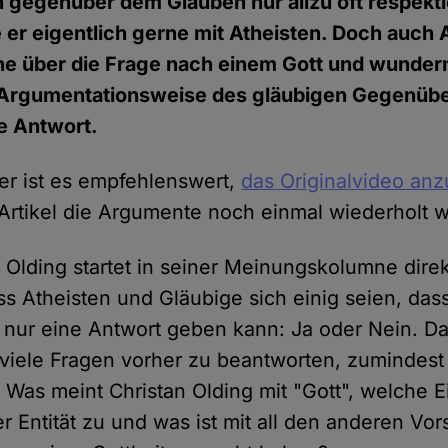
h gegenüber dem Glauben nur allzu oft respektl
e er eigentlich gerne mit Atheisten. Doch auch 
ne über die Frage nach einem Gott und wundern
e Argumentationsweise des gläubigen Gegenüb
ne Antwort.
er ist es empfehlenswert,
das Originalvideo an
Artikel die Argumente noch einmal wiederholt 
n Olding startet in seiner Meinungskolumne direk
ss Atheisten und Gläubige sich einig seien, dass
 nur eine Antwort geben kann: Ja oder Nein. Da
 viele Fragen vorher zu beantworten, zumindest 
. Was meint Christan Olding mit "Gott", welche 
er Entität zu und was ist mit all den anderen Vor