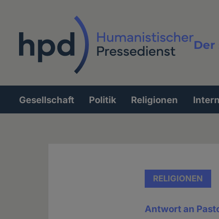
Direkt
zum
Inhalt
Der 
Vollt
Gesellschaft
Politik
Religionen
Inter
Hauptnavigation
RELIGIONEN
Antwort an Pasto