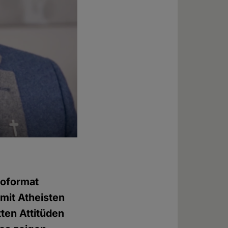
eoformat
 mit Atheisten
atten Attitüden