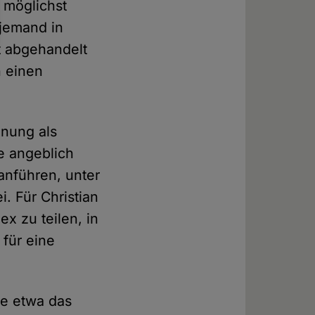
 möglichst
 jemand in
t abgehandelt
n einen
nung als
e angeblich
anführen, unter
. Für Christian
x zu teilen, in
 für eine
ie etwa das