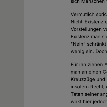
sich Menschen 
Vermutlich spri
Nicht-Existenz e
Vorstellungen v
Existenz man sp
"Nein" schränkt
wenig ein. Doch
Für ihn ziehen 
man an einen Go
Kreuzzüge und 
insofern Recht, 
Taten seiner an
wirkt hier jedoc