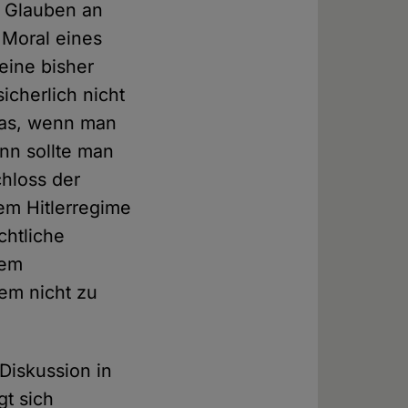
n Glauben an
d Moral eines
eine bisher
icherlich nicht
was, wenn man
nn sollte man
chloss der
em Hitlerregime
chtliche
nem
tem nicht zu
Diskussion in
gt sich