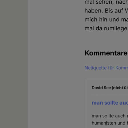
mal sehen, näch
haben. Bis auf 
mich hin und ma
mal da rumlieg
Kommentar
Netiquette für Kom
David See (nicht ü
man sollte au
man sollte auch 
humanisten und h