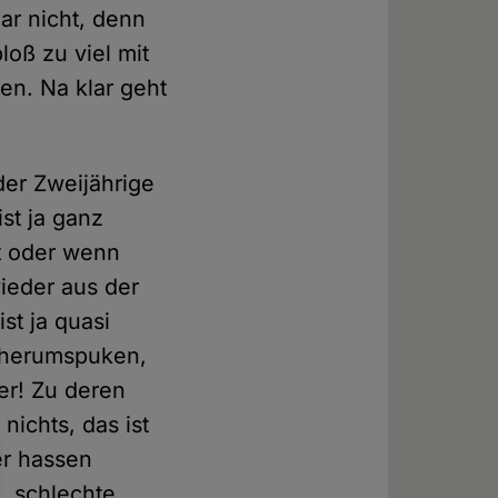
gar nicht, denn
loß zu viel mit
en. Na klar geht
der Zweijährige
st ja ganz
t oder wenn
ieder aus der
st ja quasi
en herumspuken,
er! Zu deren
nichts, das ist
er hassen
, schlechte