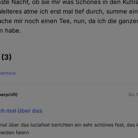
ste Nacht, ob sie mir was Schönes in den Kühls
Weiteres atme ich erst mal tief durch, summe ei
che mir noch einen Tee, nun, da ich die ganze
en habe.
e
(3)
mentare
berprüft)
So. 
ch mal über das
mal über das luciafest berichten ein sehr schönes fest, das
eiden feiern