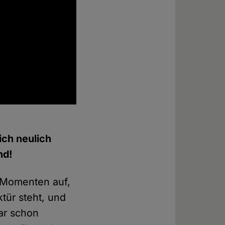
ich neulich
nd!
n Momenten auf,
tür steht, und
ar schon