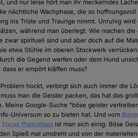
rnt, und nur leise hört man ihr meckerndes Lac
die nächtliche Wachphase, die so hoffnungsvoll
g ins Triste und Traurige nimmt. Unruhig wird 
älzen, während man überlegt: Wie machen die 
e zwar spirituell sind und aber doch auf die Ma
ie etwa Stühle im oberen Stockwerk verrücken
urch die Gegend werfen oder dem Hund unsich
 dass er empört kläffen muss?
Problem hockt, verbirgt sich auch immer die Lö
it muss man die Geister packen, das hat das gro
n. Meine Google-Suche "böse geister vertreiben"
Info-Universum so zu bieten hat. Und vom
Baye
u
Focus Praxistipps
ist man sich einig: Böse Gei
den Spieß mal umdreht und von der materiellen 