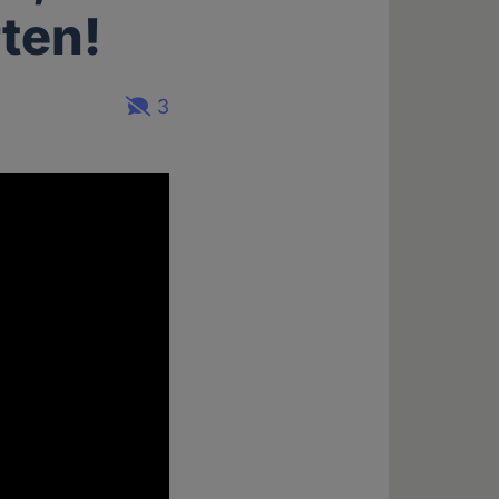
ten!
3