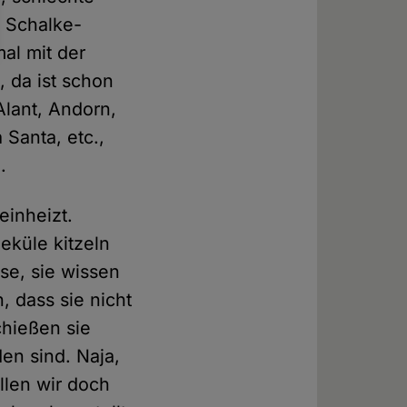
 Schalke-
al mit der
n, da ist schon
lant, Andorn,
 Santa, etc.,
.
einheizt.
eküle kitzeln
se, sie wissen
, dass sie nicht
chießen sie
en sind. Naja,
len wir doch