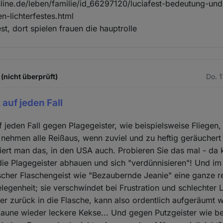
line.de/leben/familie/id_66297120/luciafest-bedeutung-un
-lichterfestes.html
est, dort spielen frauen die hauptrolle
(nicht überprüft)
Do. 
 auf jeden Fall
uf jeden Fall gegen Plagegeister, wie beispielsweise Fliegen
 nehmen alle Reißaus, wenn zuviel und zu heftig geräuchert 
iert man das, in den USA auch. Probieren Sie das mal - da
ie Plagegeister abhauen und sich "verdünnisieren"! Und im 
scher Flaschengeist wie "Bezaubernde Jeanie" eine ganze r
legenheit; sie verschwindet bei Frustration und schlechter
r zurück in die Flasche, kann also ordentlich aufgeräumt 
Laune wieder leckere Kekse... Und gegen Putzgeister wie be