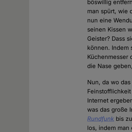
böswillig entfe
man spürt, wie 
nun eine Wendun
seinen Kissen w
Geister? Dass si
können. Indem s
Küchenmesser d
die Nase geben,
Nun, da wo das 
Feinstofflichke
Internet ergebe
was das große 
Rundfunk
bis z
los, indem man 