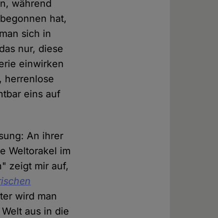
hen, während
 begonnen hat,
man sich in
das nur, diese
terie einwirken
, herrenlose
tbar eins auf
sung: An ihrer
ße Weltorakel im
 zeigt mir auf,
rischen
ster wird man
Welt aus in die