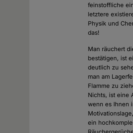
feinstoffliche e
letztere existie
Physik und Chem
das!
Man räuchert di
bestätigen, ist 
deutlich zu se
man am Lagerfeu
Flamme zu ziehen
Nichts, ist eine
wenn es Ihnen i
Motivationslage,
ein hochkomplex
Räuchergerüche!