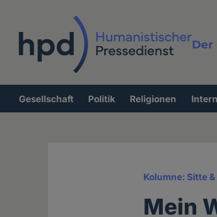
Direkt
zum
Inhalt
Der 
Vollt
Gesellschaft
Politik
Religionen
Inter
Hauptnavigation
Kolumne: Sitte 
Mein We