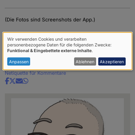
(Die Fotos sind Screenshots der App.)
Helmut Debelius: Fischführer Indischer Ozean &
Wir verwenden Cookies und verarbeiten
Rotes Meer
im AppStore
Verwendung
personenbezogene Daten für die folgenden Zwecke:
Funktional & Eingebettete externe Inhalte
.
von
Kommentare
personenbezogenen
Anpassen
Ablehnen
Akzeptieren
Daten
Netiquette für Kommentare
und
Share
Cookies
news