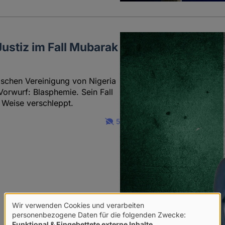
ustiz im Fall Mubarak
ischen Vereinigung von Nigeria
Vorwurf: Blasphemie. Sein Fall
 Weise verschleppt.
5
Wir verwenden Cookies und verarbeiten
Verwendung
personenbezogene Daten für die folgenden Zwecke:
Funktional & Eingebettete externe Inhalte
.