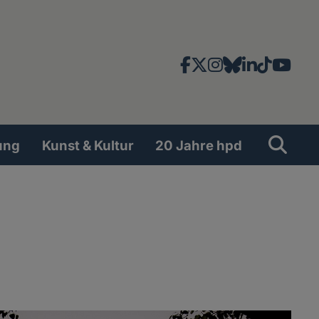
Facebook
X
Instagram
Bluesky
LinkedIn
TikTok
YouT
News-
und
Social
Suche
Su
ung
Kunst & Kultur
20 Jahre hpd
Network