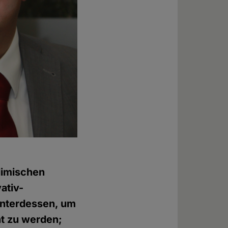
limischen
ativ-
unterdessen, um
ht zu werden;