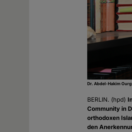
Dr. Abdel-Hakim Ourg
BERLIN. (hpd)
I
Community in De
orthodoxen Isl
den Anerkennun