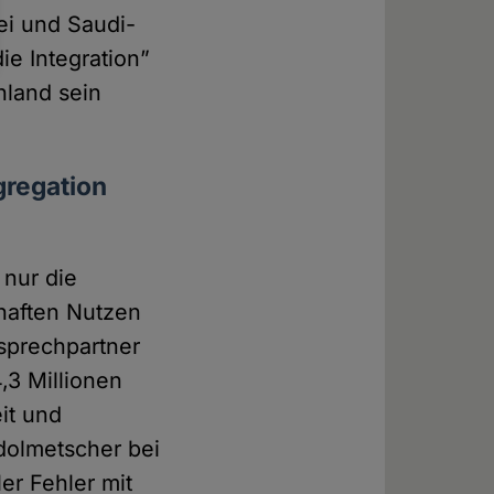
kei und Saudi-
ie Integration”
hland sein
gregation
nur die
haften Nutzen
nsprechpartner
,3 Millionen
it und
dolmetscher bei
er Fehler mit