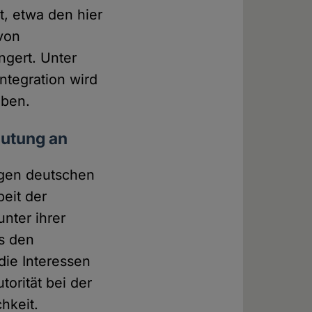
t, etwa den hier
 von
ngert. Unter
ntegration wird
eben.
eutung an
nigen deutschen
eit der
nter ihrer
es den
die Interessen
orität bei der
hkeit.