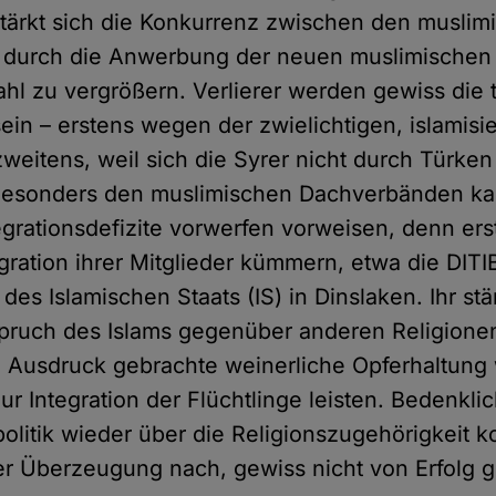
tärkt sich die Konkurrenz zwischen den muslim
durch die Anwerbung der neuen muslimische
zahl zu vergrößern. Verlierer werden gewiss die 
in – erstens wegen der zwielichtigen, islamisie
weitens, weil sich die Syrer nicht durch Türken
 Besonders den muslimischen Dachverbänden k
grationsdefizite vorwerfen vorweisen, denn erst
gration ihrer Mitglieder kümmern, etwa die DITI
es Islamischen Staats (IS) in Dinslaken. Ihr st
pruch des Islams gegenüber anderen Religione
m Ausdruck gebrachte weinerliche Opferhaltung
ur Integration der Flüchtlinge leisten. Bedenklic
politik wieder über die Religionszugehörigkeit ko
er Überzeugung nach, gewiss nicht von Erfolg g