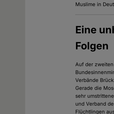
Muslime in Deut
Eine un
Folgen
Auf der zweiten
Bundesinnenmini
Verbände Brücke
Gerade die Mos
sehr umstrittene
und Verband der
Flüchtlingen au