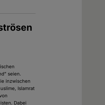
aströsen
mischen
nd” seien.
ie inzwischen
uslime, Islamrat
 von
isten. Dabei