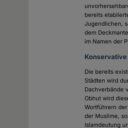
unvorhersehbare
bereits etablier
Jugendlichen, s
dem Deckmantel 
im Namen der Po
Konservative
Die bereits exis
Städten wird du
Dachverbände ve
Obhut wird dies
Wortführern der
der Muslime, so
Islamdeutung und