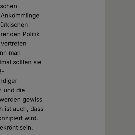
ischen
n Ankömmlinge
türkischen
renden Politik
 vertreten
ann man
mal sollten sie
B-
ändiger
n und die
 werden gewiss
h ist auch, dass
nzipiert wird.
ekrönt sein.