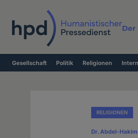
Direkt
zum
Inhalt
Der 
Vollt
Gesellschaft
Politik
Religionen
Inter
Hauptnavigation
RELIGIONEN
Dr. Abdel-Hakim