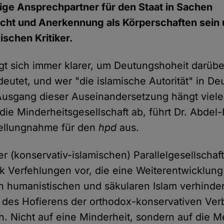
inige Ansprechpartner für den Staat in Sachen
icht und Anerkennung als Körperschaften sein 
ischen Kritiker.
igt sich immer klarer, um Deutungshoheit darübe
eutet, und wer "die islamische Autorität" in De
usgang dieser Auseinandersetzung hängt vieles
die Minderheitsgesellschaft ab, führt Dr. Abdel
tellungnahme für den
hpd
aus.
er (konservativ-islamischen) Parallelgesellschaft
ik Verfehlungen vor, die eine Weiterentwicklung
humanistischen und säkularen Islam verhinder
ik des Hofierens der orthodox-konservativen V
n. Nicht auf eine Minderheit, sondern auf die M