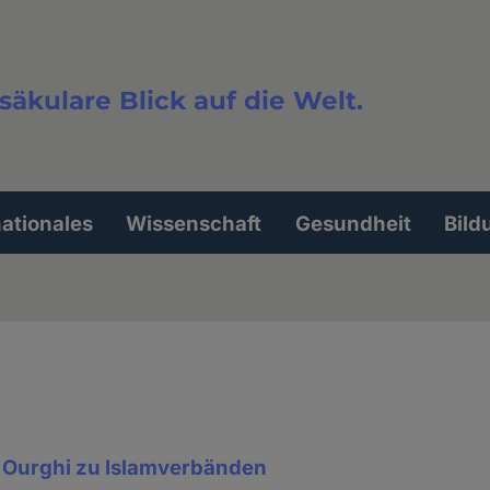
säkulare Blick auf die Welt.
extsuche
nationales
Wissenschaft
Gesundheit
Bild
 Ourghi zu Islamverbänden