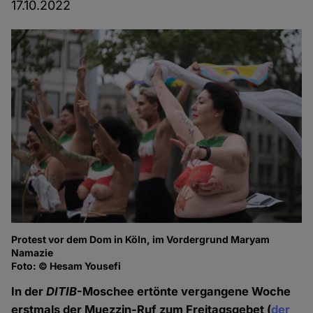
17.10.2022
Protest vor dem Dom in Köln, im Vordergrund Maryam
Ob
Namazie
M
Foto: © Hesam Yousefi
Fo
In der
DITIB
-Moschee ertönte vergangene Woche
erstmals der Muezzin-Ruf zum Freitagsgebet (
der