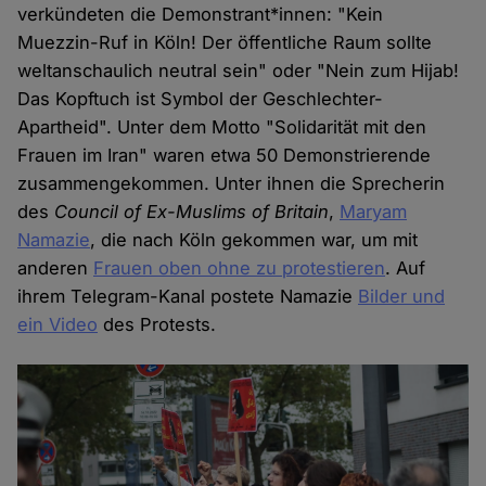
verkündeten die Demonstrant*innen: "Kein
Muezzin-Ruf in Köln! Der öffentliche Raum sollte
weltanschaulich neutral sein" oder "Nein zum Hijab!
Das Kopftuch ist Symbol der Geschlechter-
Apartheid". Unter dem Motto "Solidarität mit den
Frauen im Iran" waren etwa 50 Demonstrierende
zusammengekommen. Unter ihnen die Sprecherin
des
Council of Ex-Muslims of Britain
,
Maryam
Namazie
, die nach Köln gekommen war, um mit
anderen
Frauen oben ohne zu protestieren
. Auf
ihrem Telegram-Kanal postete Namazie
Bilder und
ein Video
des Protests.