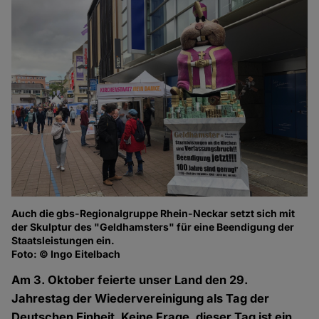
Auch die gbs-Regionalgruppe Rhein-Neckar setzt sich mit
Fo
der Skulptur des "Geldhamsters" für eine Beendigung der
Staatsleistungen ein.
Foto: © Ingo Eitelbach
Am 3. Oktober feierte unser Land den 29.
Jahrestag der Wiedervereinigung als Tag der
Deutschen Einheit. Keine Frage, dieser Tag ist ein