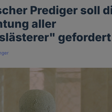
scher Prediger soll d
htung aller
slästerer" geforder
nger