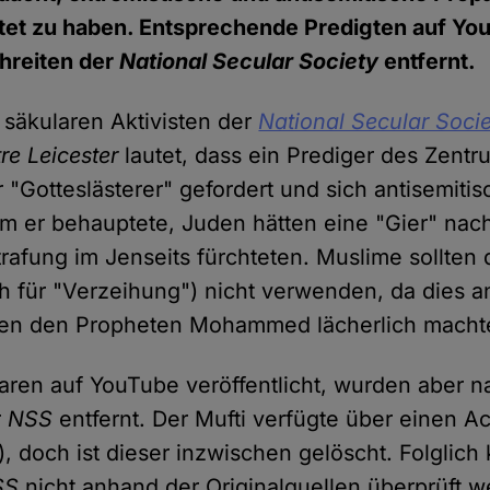
itet zu haben. Entsprechende Predigten auf Y
hreiten der
National Secular Society
entfernt.
 säkularen Aktivisten der
National Secular Soci
re Leicester
lautet, dass ein Prediger des Zentr
r "Gotteslästerer" gefordert und sich antisemiti
m er behauptete, Juden hätten eine "Gier" na
trafung im Jenseits fürchteten. Muslime sollten 
sch für "Verzeihung") nicht verwenden, da dies 
den den Propheten Mohammed lächerlich macht
aren auf YouTube veröffentlicht, wurden aber 
r
NSS
entfernt. Der Mufti verfügte über einen A
), doch ist dieser inzwischen gelöscht. Folglich
SS
nicht anhand der Originalquellen überprüft w