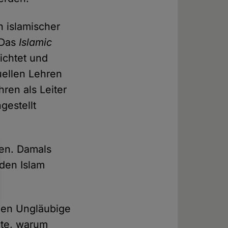
n islamischer
 Das
Islamic
ichtet und
tuellen Lehren
hren als Leiter
gestellt
fen. Damals
 den Islam
gen Ungläubige
gte, warum