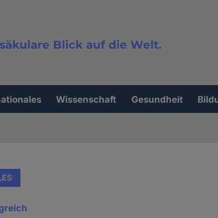
säkulare Blick auf die Welt.
extsuche
nationales
Wissenschaft
Gesundheit
Bild
LES
greich