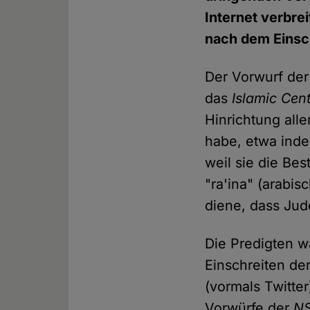
Internet verbre
nach dem Einsc
Der Vorwurf der
das
Islamic Cent
Hinrichtung alle
habe, etwa inde
weil sie die Bes
"ra'ina" (arabi
diene, dass Ju
Die Predigten w
Einschreiten de
(vormals Twitter
Vorwürfe der
N