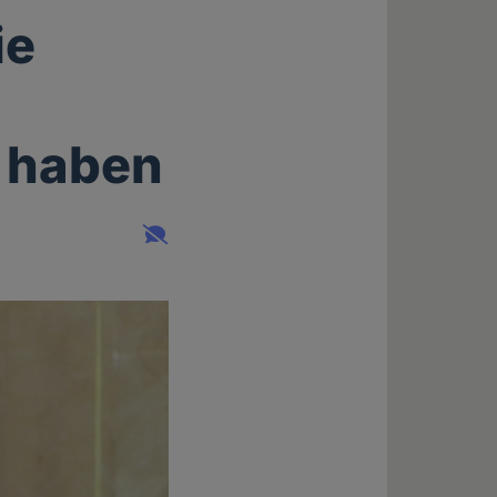
ie
t haben