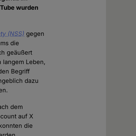
ouTube wurden
ety (NSS)
gegen
ums die
sch geäußert
ch langem Leben,
den Begriff
angeblich dazu
en.
nach dem
ccount auf X
 konnten die
erden.