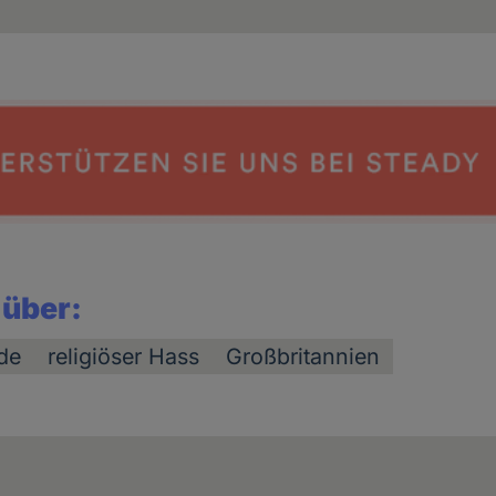
 über:
de
religiöser Hass
Großbritannien