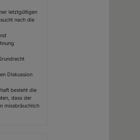
ner letztgültigen
nsucht nach die
und
chnung
Grundrecht
hen Diskussion
aft besteht die
ten, dass der
en missbräuchlich