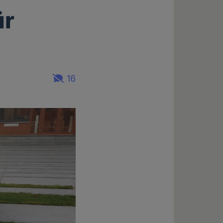
ür
16