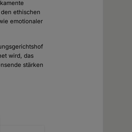
dikamente
s den ethischen
owie emotionaler
sungsgerichtshof
et wird, das
ensende stärken