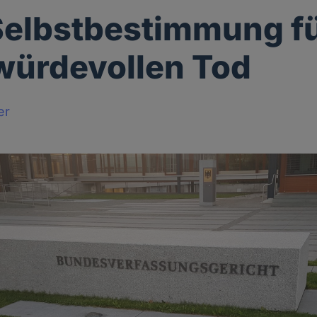
elbstbestimmung f
würdevollen Tod
er