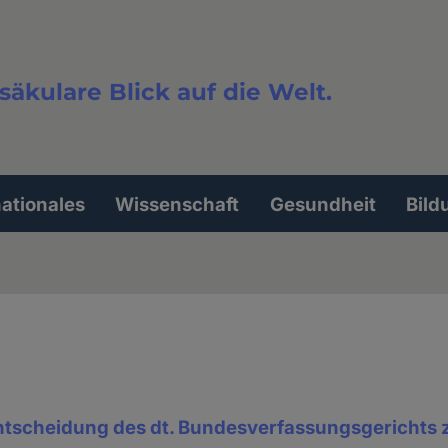
säkulare Blick auf die Welt.
extsuche
nationales
Wissenschaft
Gesundheit
Bild
tscheidung des dt. Bundesverfassungsgerichts z