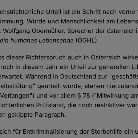
strichterliche Urteil ist ein Schritt nach vorne f
timmung, Würde und Menschlichkeit am Leben
gt Wolfgang Obermüller, Sprecher der österreich
r ein humanes Lebensende
(ÖGHL).
ss dieser Richterspruch auch in Österreich wirk
noch in diesem Jahr ein Urteil zur generellen Li
 erwartet. Während in Deutschland zur "geschäf
elbsttötung" geurteilt wurde, stehen hierzuland
 Verlangen") und vor allem § 78 ("Mitwirkung a
chterlichen Prüfstand, die noch restriktiver war
en gekippte Paragraph.
ich für Entkriminalisierung der Sterbehilfe ein u