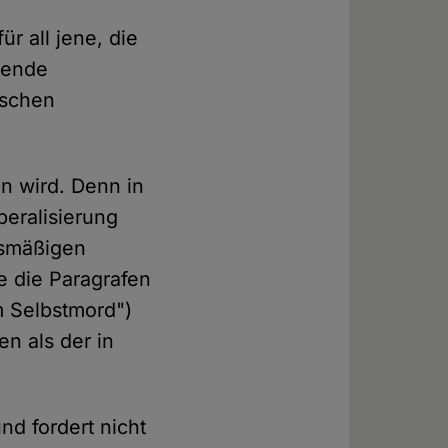
ür all jene, die
sende
ischen
en wird. Denn in
beralisierung
tsmäßigen
e die Paragrafen
m Selbstmord")
en als der in
nd fordert nicht