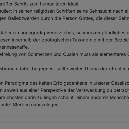
roßer Schritt zum humanitären Ideal.
liert in seinen religiösen Schriften seine Sehnsucht nach ei
gen Geliebtwerden durch die Person Gottes, die dieser Seh
 dabei ein hochgradig verletzliches, schmerzempfindliches 
Wesen innerhalb der zoologischen Taxonomie mit der Bezei
kennasenaffe.
Befreiung von Schmerzen und Qualen muss als elementares 
brauch dabei begegnen, sollte weiter Thema der öffentlic
 Paradigma des kalten Erfolgsdenkens in unserer Gesellsch
n soweit aus einer Perspektive der Verzweckung zu betrach
 am ehesten darin zu liegen scheint, einem anderen Mensch
immte“ Sterben nahezulegen.