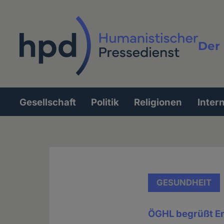
Direkt
zum
Inhalt
Der 
Vollt
Gesellschaft
Politik
Religionen
Inter
Hauptnavigation
GESUNDHEIT
ÖGHL begrüßt En