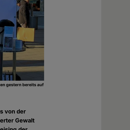
en gestern bereits auf
s von der
ierter Gewalt
eising der