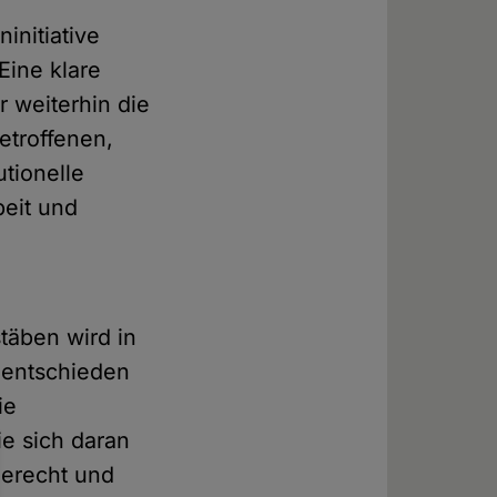
initiative
Eine klare
r weiterhin die
Betroffenen,
utionelle
beit und
täben wird in
 entschieden
ie
e sich daran
 gerecht und