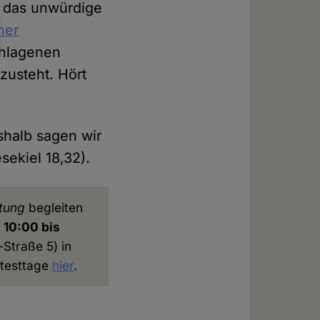
t das unwürdige
ner
hlagenen
zusteht. Hört
shalb sagen wir
ekiel 18,32).
tung
begleiten
 10:00 bis
Straße 5) in
otesttage
hier
.