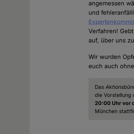
angemessen wäre
und fehleranfäl
Expertenkommi
Verfahren! Gebt
auf, über uns z
Wir wurden Opfe
euch auch ohne 
Das
Aktionsbünd
die Vorstellung
20:00 Uhr vor 
München stattfi