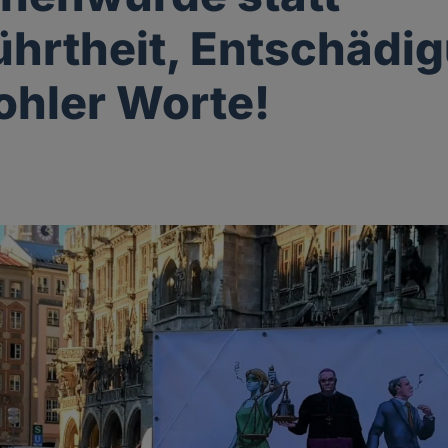
hrtheit, Entschädi
hohler Worte!