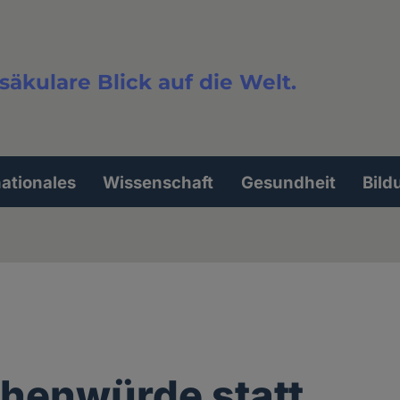
säkulare Blick auf die Welt.
extsuche
nationales
Wissenschaft
Gesundheit
Bild
henwürde statt