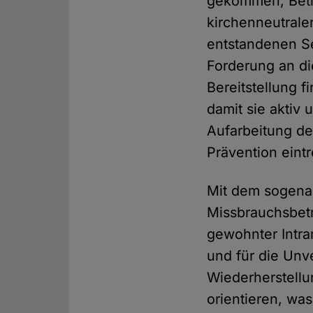
gekommen, Betro
kirchenneutraler
entstandenen Se
Forderung an die
Bereitstellung f
damit sie aktiv 
Aufarbeitung de
Prävention eint
Mit dem sogena
Missbrauchsbetr
gewohnter Intra
und für die Unve
Wiederherstellu
orientieren, was