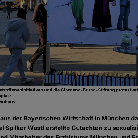
troffeneninitiativen und die Giordano-Bruno-Stiftung protestiert
platz.
einhaus
Haus der Bayerischen Wirtschaft in München da
l Spilker Wastl erstellte Gutachten zu sexualis
und Mitarbeiter des Erzbistums München und Fr