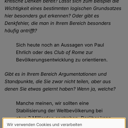
kritische Denken bereit? Lässt sich zum Beispiel die
Wichtigkeit eines bestimmten logischen Grundsatzes
hier besonders gut erkennen? Oder gibt es
Denkfehler, die man in Ihrem Bereich besonders
häufig antrifft?
Sich heute noch an Aussagen von Paul
Ehrlich oder des
Club of Rome
zur
Bevölkerungsentwicklung zu orientieren.
Gibt es in Ihrem Bereich Argumentationen und
Standpunkte, die Sie zwar nicht teilen, aber aus
denen Sie etwas gelernt haben? Wenn ja, welche?
Manche meinen, wir sollten eine
Stabilisierung der Weltbevölkerung bei
etwa 2 Milliarden anstreben. Darüber kann
Wir verwenden Cookies und verarbeiten
man diskutieren, sofern ein solcher