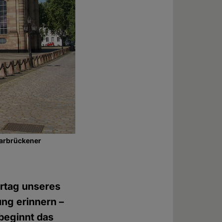
Saarbrückener
ertag unseres
ung erinnern –
 beginnt das