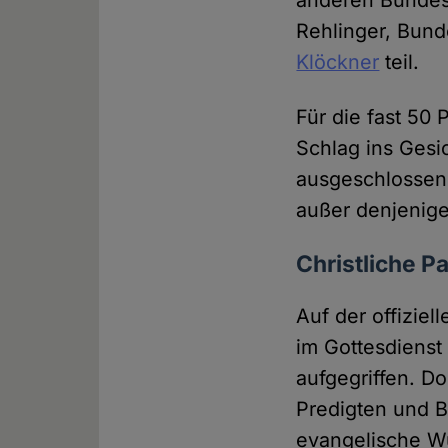
anderen Bundes
Rehlinger, Bun
Klöckner
teil.
Für die fast 50 
Schlag ins Gesi
ausgeschlossen 
außer denjenige
Christliche Pa
Auf der offiziel
im Gottesdienst
aufgegriffen. D
Predigten und B
evangelische Wü