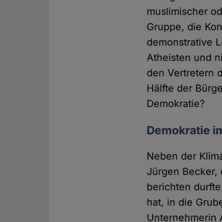
muslimischer od
Gruppe, die Kon
demonstrative Le
Atheisten und n
den Vertretern 
Hälfte der Bürge
Demokratie?
Demokratie i
Neben der Klima
Jürgen Becker, 
berichten durft
hat, in die Grub
Unternehmerin 