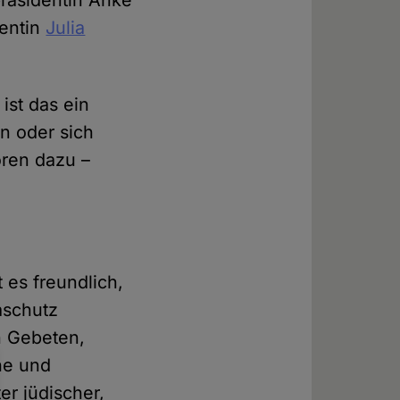
präsidentin Anke
entin
Julia
ist das ein
n oder sich
ören dazu –
 es freundlich,
aschutz
n Gebeten,
he und
er jüdischer,