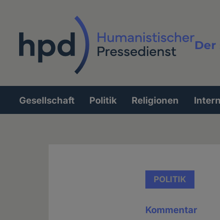
Direkt
zum
Inhalt
Der 
Vollt
Gesellschaft
Politik
Religionen
Inter
Hauptnavigation
POLITIK
Kommentar