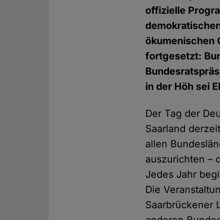
offizielle Prog
demokratischen 
ökumenischen Go
fortgesetzt: Bu
Bundesratspräsi
in der Höh sei 
Der Tag der Deu
Saarland derzeit
allen Bundeslän
auszurichten – d
Jedes Jahr begi
Die Veranstaltu
Saarbrückener L