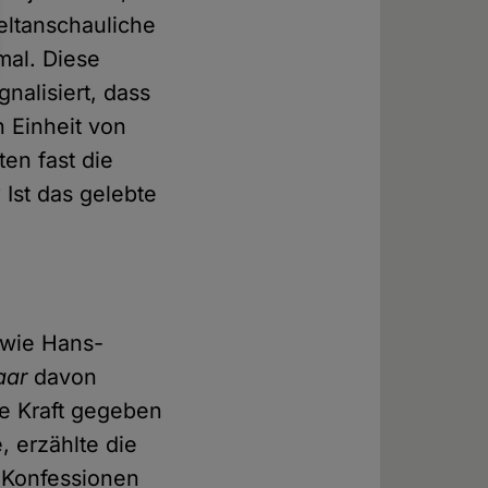
eltanschauliche
mal. Diese
gnalisiert, dass
 Einheit von
en fast die
 Ist das gelebte
owie Hans-
aar
davon
ie Kraft gegeben
, erzählte die
 Konfessionen