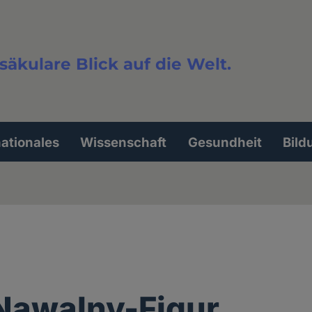
säkulare Blick auf die Welt.
extsuche
nationales
Wissenschaft
Gesundheit
Bild
 Nawalny-Figur