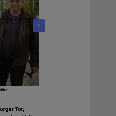
Nächstes
 März
Russische Oppositionelle sprachen auf de
Foto: © Ricarda Hinz
urger Tor,