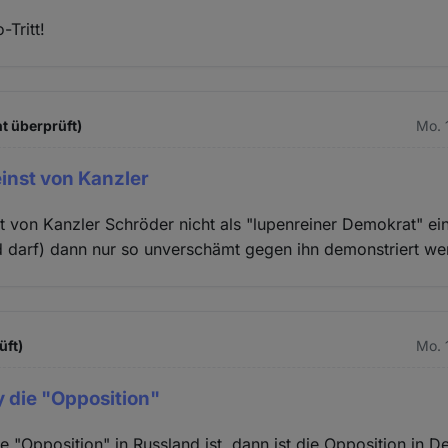
-Tritt!
t überprüft)
Mo. 
inst von Kanzler
t von Kanzler Schröder nicht als "lupenreiner Demokrat" ei
d darf) dann nur so unverschämt gegen ihn demonstriert we
üft)
Mo. 
 die "Opposition"
 "Opposition" in Russland ist, dann ist die Opposition in 