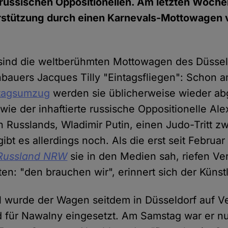
 russischen Oppositionellen. Am letzten Woche
erstützung durch einen Karnevals-Mottowagen
sind die weltberühmten Mottowagen des Düssel
auers Jacques Tilly "Eintagsfliegen": Schon 
tagsumzug
werden sie üblicherweise wieder abg
, wie der inhaftierte russische Oppositionelle Al
 Russlands, Wladimir Putin, einen Judo-Tritt z
gibt es allerdings noch. Als die erst seit Febru
 Russland NRW
sie in den Medien sah, riefen Vert
ten: "den brauchen wir", erinnert sich der Künstl
l wurde der Wagen seitdem in Düsseldorf auf V
d für Nawalny eingesetzt. Am Samstag war er n