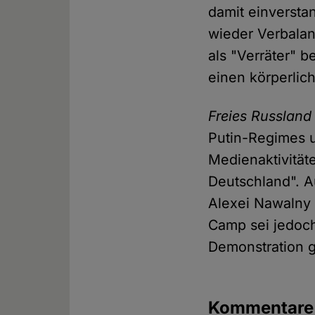
damit einversta
wieder Verbalan
als "Verräter" 
einen körperlich
Freies Russlan
Putin-Regimes u
Medienaktivität
Deutschland". Au
Alexei Nawalny e
Camp sei jedoch
Demonstration 
Kommentar