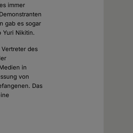
 es immer
e Demonstranten
on gab es sogar
Yuri Nikitin.
Vertreter des
der
 Medien in
lassung von
 Gefangenen. Das
eine