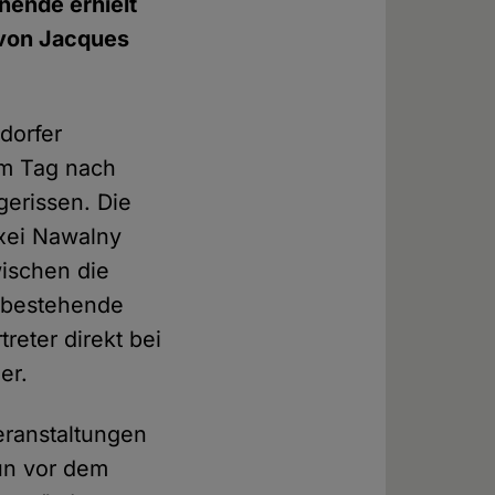
nende erhielt
 von Jacques
dorfer
am Tag nach
erissen. Die
exei Nawalny
wischen die
ar bestehende
reter direkt bei
er.
eranstaltungen
un vor dem