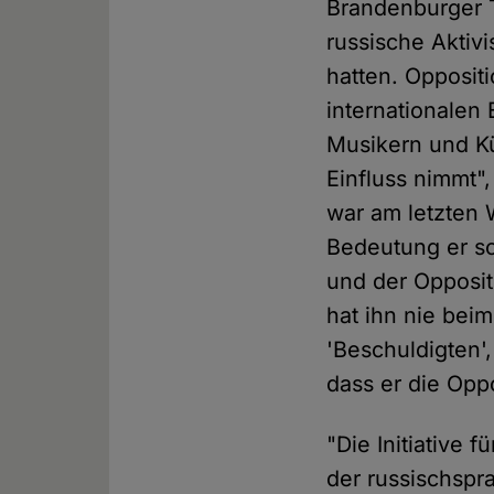
Brandenburger 
russische Aktiv
hatten. Opposit
internationalen 
Musikern und K
Einfluss nimmt",
war am letzten 
Bedeutung er so
und der Opposit
hat ihn nie bei
'Beschuldigten'
dass er die Opp
"Die Initiative
der russischspra