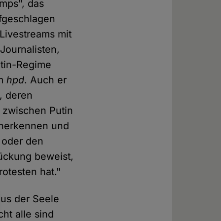
mps", das
ufgeschlagen
 Livestreams mit
Journalisten,
utin-Regime
m
hpd
. Auch er
, deren
g zwischen Putin
 anerkennen und
 oder den
rückung beweist,
otesten hat."
aus der Seele
cht alle sind