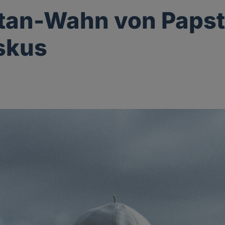
tan-Wahn von Paps
skus