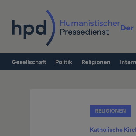
Direkt
zum
Inhalt
Der 
Vollt
Gesellschaft
Politik
Religionen
Inter
Hauptnavigation
RELIGIONEN
Katholische Kir