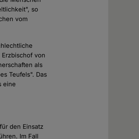
tlichkeit", so
schen vom
chlechtliche
 Erzbischof von
nerschaften als
es Teufels". Das
s eine
 für den Einsatz
hren. Im Fall