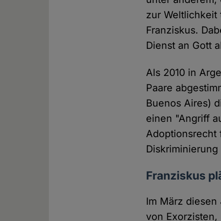
zur Weltlichkeit
Franziskus. Dab
Dienst an Gott 
Als 2010 in Arg
Paare abgestimm
Buenos Aires) d
einen "Angriff 
Adoptionsrecht 
Diskriminierung
Franziskus pl
Im März diesen J
von Exorzisten,