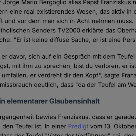
ür Jorge Mario Bergoglio alias Papst Franziskus n
rn eine real existierendes Wesen, das aktiv i
ift und vor dem man sich in Acht nehmen muss.
atholischen Senders TV2000 erklärte das Oberh
che: "Er ist keine diffuse Sache, er ist eine Pers
 er davor, sich auf ein Gespräch mit dem Teufel
t, mit ihm zu sprechen, bist du verloren, er ist 
ch umfallen, er verdreht dir den Kopf", sagte Fran
missbrauch deutlich, dass "da der Teufel am Wer
Ein elementarer Glaubensinhalt
rgangenheit bewies Franziskus, dass er gerad
den Teufel ist. In einer
Predigt
vom 13. Oktober 
dass der Teufel "Vater der Verführung" sei, de