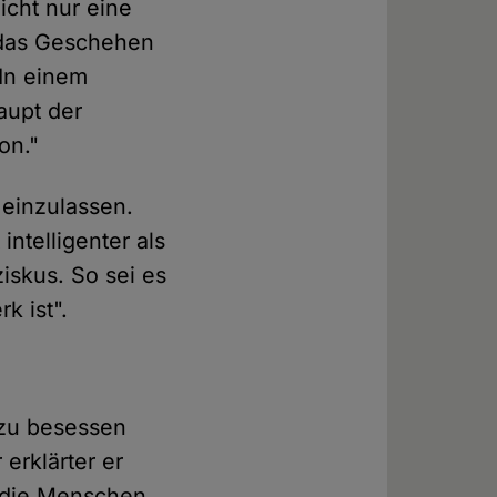
icht nur eine
n das Geschehen
 In einem
aupt der
on."
 einzulassen.
intelligenter als
ziskus. So sei es
k ist".
ezu besessen
erklärter er
r die Menschen