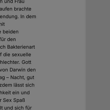
nn und Frau
aufen brachte
Sendung. In dem
mit
e beiden
für den
ch Bakterienart
f die sexuelle
hlechter. Gott
m von Darwin den
ag – Nacht, gut
zdem lässt sich
hkeit ein und
er Sex Spaß
t und sich für