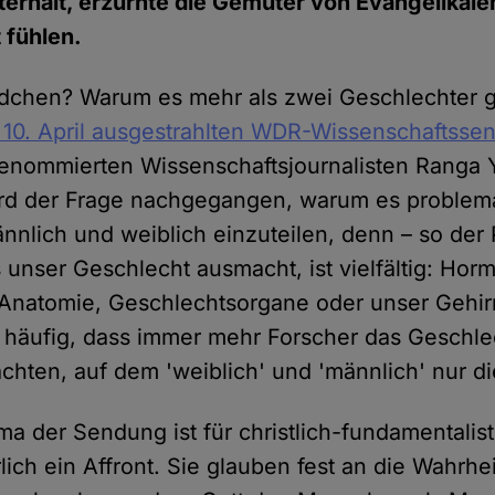
erhält, erzürnte die Gemüter von Evangelikale
 fühlen.
chen? Warum es mehr als zwei Geschlechter gib
 10. April ausgestrahlten WDR-Wissenschaftss
enommierten Wissenschaftsjournalisten Ranga 
d der Frage nachgegangen, warum es problemat
nlich und weiblich einzuteilen, denn – so der 
unser Geschlecht ausmacht, ist vielfältig: Hor
natomie, Geschlechtsorgane oder unser Gehirn
o häufig, dass immer mehr Forscher das Geschle
chten, auf dem 'weiblich' und 'männlich' nur di
ma der Sendung ist für christlich-fundamentalis
ich ein Affront. Sie glauben fest an die Wahrhei