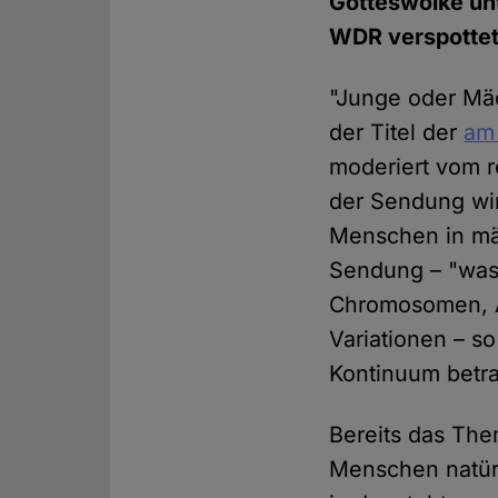
Gotteswolke unt
WDR verspottet
"Junge oder Mäd
der Titel der
am
moderiert vom r
der Sendung wir
Menschen in män
Sendung – "was 
Chromosomen, A
Variationen – s
Kontinuum betra
Bereits das The
Menschen natürl