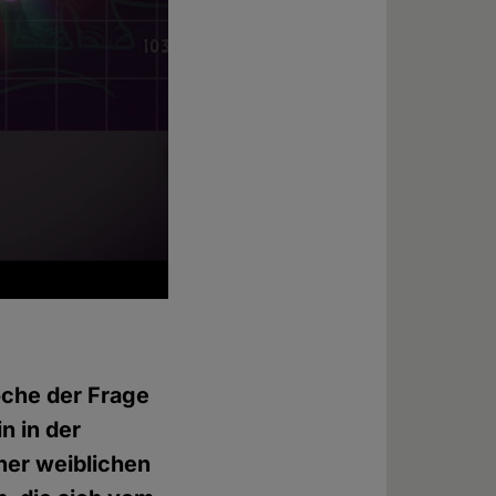
che der Frage
n in der
ner weiblichen