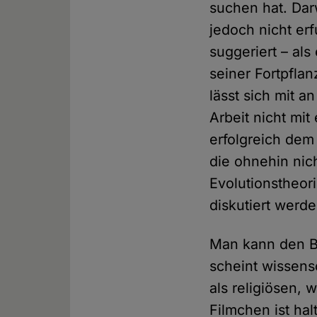
suchen hat. Dar
jedoch nicht erf
suggeriert – al
seiner Fortpflan
lässt sich mit a
Arbeit nicht mi
erfolgreich dem
die ohnehin nic
Evolutionstheori
diskutiert werde
Man kann den Be
scheint wissen
als religiösen,
Filmchen ist ha