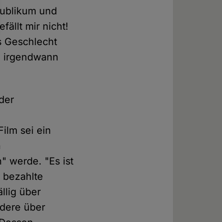
Publikum und
fällt mir nicht!
s Geschlecht
ch irgendwann
der
ilm sei ein
n
" werde. "Es ist
r bezahlte
llig über
dere über