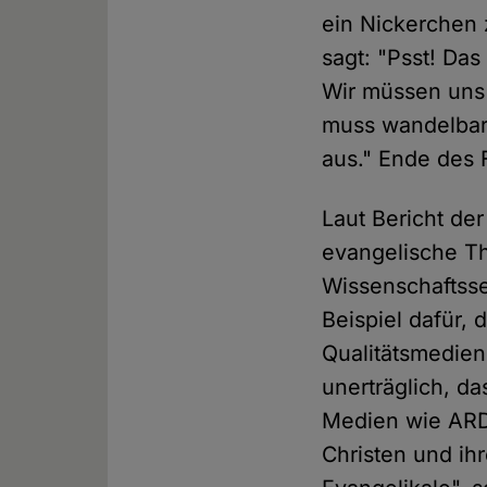
ein Nickerchen 
sagt: "Psst! Das
Wir müssen uns 
muss wandelbar b
aus." Ende des 
Laut Bericht de
evangelische Th
Wissenschaftsse
Beispiel dafür,
Qualitätsmedien
unerträglich, d
Medien wie ARD
Christen und i