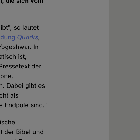
n, die sich vom
t", so lautet
endung
Quarks
,
Yogeshwar. In
isch ist,
Pressetext der
mone,
. Dabei gibt es
cht als
e Endpole sind."
tische
t der Bibel und