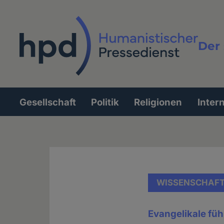
Direkt
zum
Inhalt
Der 
Vollt
Gesellschaft
Politik
Religionen
Inter
Hauptnavigation
WISSENSCHAF
Evangelikale fü