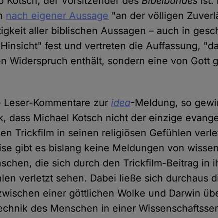
so Kotsch, der Vorsitzender des
Bibelbundes
ist.
en
nach eigener Aussage
"an der völligen Zuverl
igkeit aller biblischen Aussagen – auch in gesc
Hinsicht" fest und vertreten die Auffassung, "da
en Widerspruch enthält, sondern eine von Gott g
ie Leser-Kommentare zur
idea
-Meldung, so gewi
, dass Michael Kotsch nicht der einzige evangeli
en Trickfilm in seinen religiösen Gefühlen verlet
ise gibt es bislang keine Meldungen von wissen
hen, die sich durch den Trickfilm-Beitrag in i
len verletzt sehen. Dabei ließe sich durchaus di
zwischen einer göttlichen Wolke und Darwin übe
technik des Menschen in einer Wissenschaftss