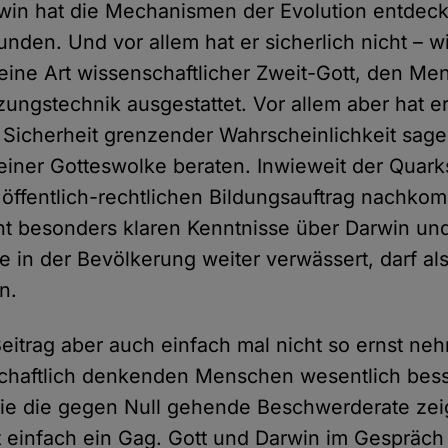
win hat die Mechanismen der Evolution entdeckt
unden. Und vor allem hat er sicherlich nicht – w
s eine Art wissenschaftlicher Zweit-Gott, den Me
zungstechnik ausgestattet. Vor allem aber hat e
n Sicherheit grenzender Wahrscheinlichkeit sage
t einer Gotteswolke beraten. Inwieweit der Quark
 öffentlich-rechtlichen Bildungsauftrag nachko
ht besonders klaren Kenntnisse über Darwin un
e in der Bevölkerung weiter verwässert, darf als
n.
itrag aber auch einfach mal nicht so ernst ne
schaftlich denkenden Menschen wesentlich bess
 wie die gegen Null gehende Beschwerderate zei
lt einfach ein Gag. Gott und Darwin im Gespräch