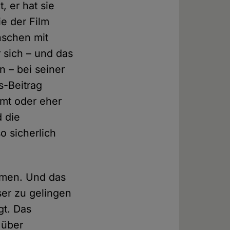
, er hat sie
ie der Film
nschen mit
r sich – und das
n – bei seiner
s-Beitrag
mmt oder eher
d die
o sicherlich
hmen. Und das
er zu gelingen
gt. Das
 über