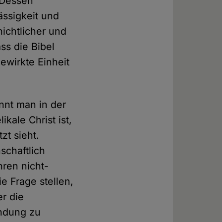
 Dessen
ässigkeit und
hichtlicher und
ss die Bibel
ewirkte Einheit
nnt man in der
kale Christ ist,
zt sieht.
schaftlich
hren nicht-
e Frage stellen,
r die
endung zu