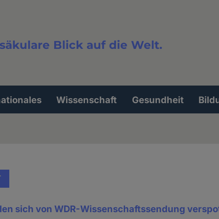
säkulare Blick auf die Welt.
extsuche
nationales
Wissenschaft
Gesundheit
Bild
T
hlen sich von WDR-Wissenschaftssendung verspo