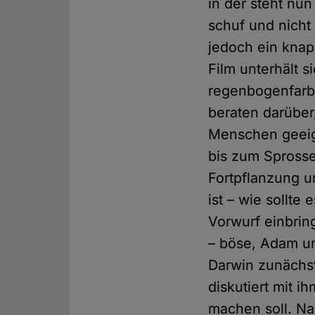
in der steht nu
schuf und nicht
jedoch ein knap
Film unterhält s
regenbogenfarb
beraten darüber
Menschen geeig
bis zum Sprossen
Fortpflanzung u
ist – wie sollte
Vorwurf einbrin
– böse, Adam un
Darwin zunächst
diskutiert mit 
machen soll. Na