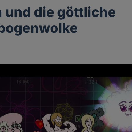
 und die göttliche
bogenwolke
g