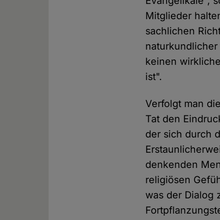
Evangelikale", 
Mitglieder halt
sachlichen Richt
naturkundlicher 
keinen wirklich
ist".
Verfolgt man d
Tat den Eindruck
der sich durch d
Erstaunlicherwe
denkenden Mensc
religiösen Gefüh
was der Dialog 
Fortpflanzungs