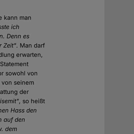
te kann man
ste ich
en. Denn es
 Zeit"
. Man darf
dlung erwarten,
 Statement
tor sowohl von
e von seinem
attung der
isemit"
, so heißt
inen Hass den
h auf den
w. dem