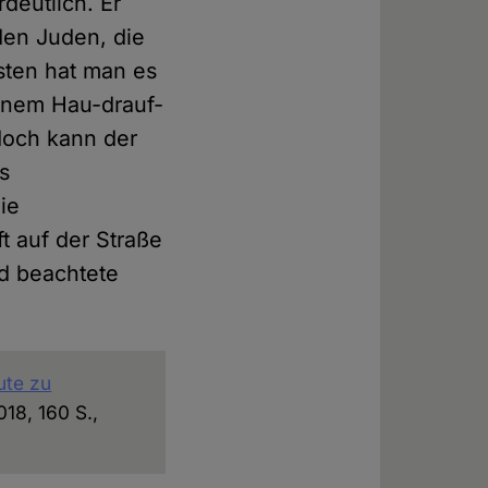
deutlich. Er
den Juden, die
sten hat man es
inem Hau-drauf-
doch kann der
s
ie
 auf der Straße
d beachtete
ute zu
018, 160 S.,