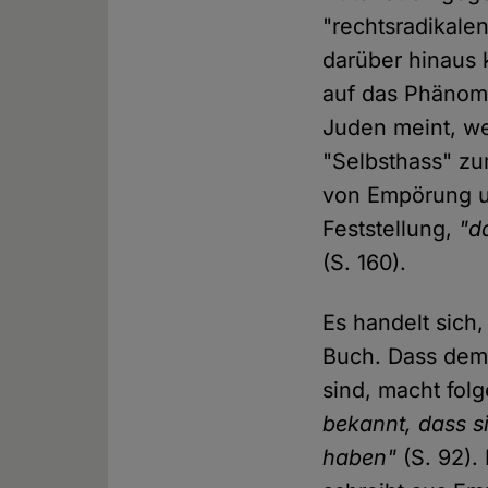
"rechtsradikalen
darüber hinaus
auf das Phänome
Juden meint, we
"Selbsthass" z
von Empörung u
Feststellung,
"d
(S. 160).
Es handelt sich,
Buch. Dass dem 
sind, macht fol
bekannt, dass si
haben"
(S. 92). 