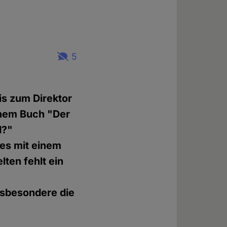
5
is zum Direktor
einem Buch "Der
d?"
 es mit einem
lten fehlt ein
nsbesondere die