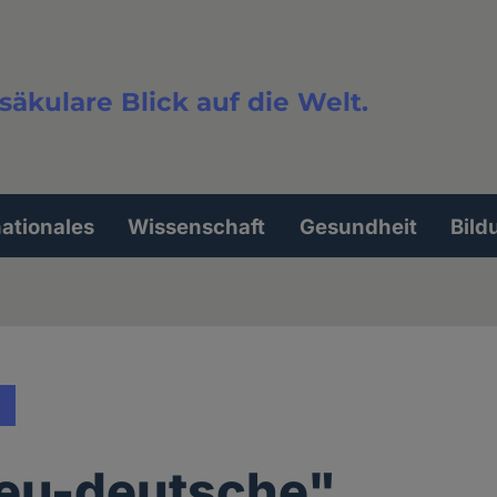
säkulare Blick auf die Welt.
extsuche
nationales
Wissenschaft
Gesundheit
Bild
neu-deutsche"