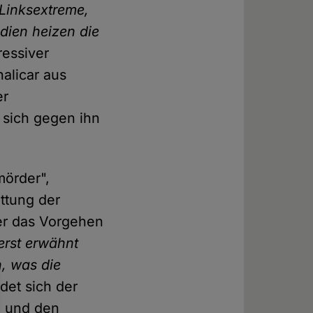
 Linksextreme,
dien heizen die
ressiver
alicar aus
er
 sich gegen ihn
mörder",
attung der
ber das Vorgehen
erst erwähnt
n, was die
det sich der
" und den