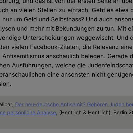
pörung, und das ist von der ersten Seite an über
uch an vielen Stellen zu einfach. Geht es etwa 
ren, nur um Geld und Selbsthass? Und auch anson
alysen und mehr mit Bekundungen zu tun. Mit e
twendige Unterscheidungen weggewischt. Und 
 den vielen Facebook-Zitaten, die Relevanz eine
en Antisemitismus anschaulich belegen. Gerade d
hen Ausführungen, welche die Judenfeindschaft
veranschaulichen eine ansonsten nicht genügen
ion.
licar,
Der neu-deutsche Antisemit? Gehören Juden he
ne persönliche Analyse
, (Hentrich & Hentrich), Berlin 2