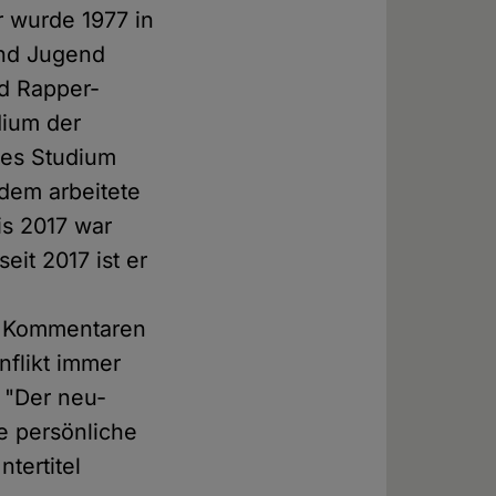
r wurde 1977 in
und Jugend
nd Rapper-
dium der
eses Studium
rdem arbeitete
is 2017 war
eit 2017 ist er
it Kommentaren
flikt immer
 "Der neu-
e persönliche
tertitel