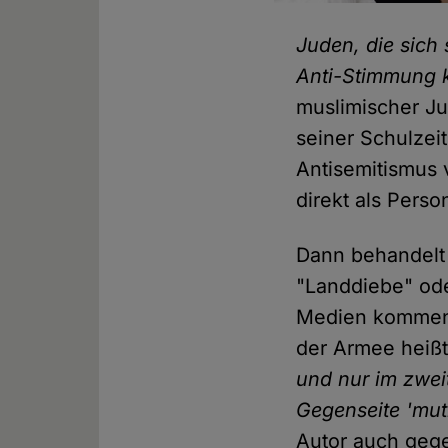
Juden, die sich
Anti-Stimmung k
muslimischer Ju
seiner Schulzei
Antisemitismus 
direkt als Person
Dann behandelt e
"Landdiebe" oder
Medien kommenti
der Armee heiß
und nur im zwei
Gegenseite 'mut
Autor auch gege