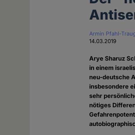
Antis
Armin Pfahl-Trau
14.03.2019
Arye Sharuz Sch
in einem israeli
neu-deutsche A
insbesondere ei
sehr persönlich
nötiges Differ
Gefahrenpotenti
autobiographis