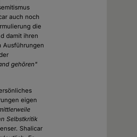
isemitismus
car auch noch
ormulierung die
d damit ihren
n Ausführungen
der
land gehören"
persönliches
erungen eigen
mittlerweile
n Selbstkritik
nenser. Shalicar