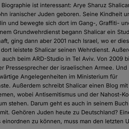
 Biographie ist interessant: Arye Sharuz Shalica
ohn iranischer Juden geboren. Seine Kindheit 
rlin und bewegte sich dort im Gang-, Graffiti- u
inem Grundwehrdienst begann Shalicar ein Stu
haft, ging dann aber 2001 nach Israel, wo er di
 dort leistete Shalicar seinen Wehrdienst. Auße
st, auch beim ARD-Studio in Tel Aviv. Von 2009 b
er Pressesprecher der israelischen Armee. Und s
swärtige Angelegenheiten im Ministerium für
ste. Außerdem schreibt Shalicar einen Blog m
emen, wobei Antisemitismus und der Nahost-Kon
um stehen. Darum geht es auch in seinem Buch
mit. Gehören Juden heute zu Deutschland? Ein
 einordnen zu können, muss man den letzten Un