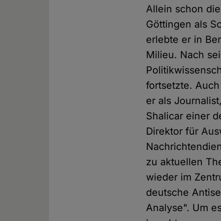
Allein schon die
Göttingen als S
erlebte er in Be
Milieu. Nach se
Politikwissensc
fortsetzte. Auch
er als Journali
Shalicar einer d
Direktor für Au
Nachrichtendien
zu aktuellen Th
wieder im Zentr
deutsche Antise
Analyse". Um es