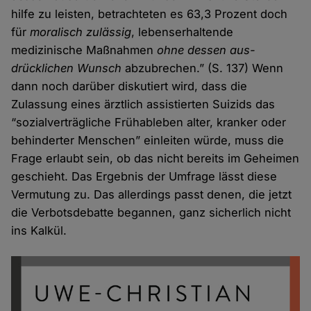
hilfe zu leisten, betrachteten es 63,3 Prozent doch
für
moralisch zulässig
, lebens­erhaltende
medizinische Maß­nahmen
ohne dessen aus­
drücklichen Wunsch
abzu­brechen.” (S. 137) Wenn
dann noch darüber diskutiert wird, dass die
Zulassung eines ärztlich assistierten Suizids das
“sozial­verträgliche Früh­ableben alter, kranker oder
behinderter Menschen” ein­leiten würde, muss die
Frage erlaubt sein, ob das nicht bereits im Geheimen
geschieht. Das Ergebnis der Umfrage lässt diese
Vermutung zu. Das aller­dings passt denen, die jetzt
die Verbots­debatte begannen, ganz sicherlich nicht
ins Kalkül.