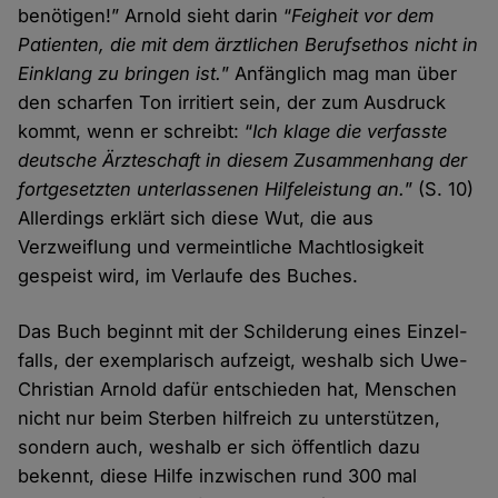
benötigen!” Arnold sieht darin “
Feigheit vor dem
Patienten, die mit dem ärztlichen Berufs­ethos nicht in
Ein­klang zu bringen ist.
” Anfänglich mag man über
den scharfen Ton irritiert sein, der zum Aus­druck
kommt, wenn er schreibt: “
Ich klage die verfasste
deutsche Ärzte­schaft in diesem Zusammen­hang der
fort­gesetzten unter­lassenen Hilfe­leistung an.
” (S. 10)
Aller­dings erklärt sich diese Wut, die aus
Verzweiflung und vermeint­liche Macht­losigkeit
gespeist wird, im Verlaufe des Buches.
Das Buch beginnt mit der Schilderung eines Einzel­
falls, der exemplarisch aufzeigt, weshalb sich Uwe-
Christian Arnold dafür entschieden hat, Menschen
nicht nur beim Sterben hilf­reich zu unter­stützen,
sondern auch, weshalb er sich öffentlich dazu
bekennt, diese Hilfe inzwischen rund 300 mal