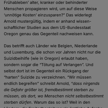
Früh­ableben’ alter, kranker oder behinderter
Menschen propagieren wird, um auf diese Weise
‘un­nötige Kosten’ einzu­sparen?” Das widerlegt
Arnold muster­gültig, indem er anhand wissen­
schaftlicher Studien aus dem US-Bundes­staat
Oregon genau das Gegen­teil nach­weisen kann.
Das betrifft auch Länder wie Belgien, Niederlande
und Luxemburg, die schon vor Jahren nicht nur die
Suizid­beihilfe (wie in Oregon) erlaubt haben,
sondern sogar die “Tötung auf Ver­langen”. Und
selbst dort ist im Gegen­teil ein Rückgang der
“harten” Suizide zu ver­zeichnen. “Wir müssen
endlich begreifen” schreibt Arnold, “
dass nirgends
die Gefahr größer ist, fremd­bestimmt sterben zu
müssen, als dort, wo Menschen nicht selbst­bestimmt
sterben dürfen
. Warum das so ist? Weil in den