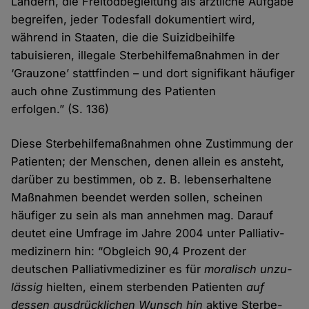
Ländern, die Freitod­begleitung als ärztliche Aufgabe
begreifen, jeder Todes­fall dokumentiert wird,
während in Staaten, die die Suizid­bei­hilfe
tabuisieren, illegale Sterbe­hilfe­maßnahmen in der
‘Grau­zone’ statt­finden – und dort signifikant häufiger
auch ohne Zu­stimmung des Patienten
erfolgen.” (S. 136)
Diese Sterbehilfemaßnahmen ohne Zustimmung der
Patienten; der Menschen, denen allein es ansteht,
darüber zu bestimmen, ob z. B. lebenserhaltene
Maß­nahmen beendet werden sollen, scheinen
häufiger zu sein als man annehmen mag. Darauf
deutet eine Umfrage im Jahre 2004 unter Palliativ­
medizinern hin: “Obgleich 90,4 Prozent der
deutschen Palliativ­mediziner es für
moralisch unzu­
lässig
hielten, einem sterbenden Patienten
auf
dessen aus­drücklichen Wunsch hin
aktive Sterbe­