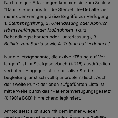
Nach einigen Erklärungen kommen sie zum Schluss:
”Damit stehen uns für die Sterbe­hilfe-Debatte vier
mehr oder weniger präzise Begriffe zur Verfügung:
1.
Sterbe­begleitung
, 2.
Unter­lassung oder Abbruch
lebens­verlängernder Maß­nahmen
(kurz:
Behandlungs­abbruch oder -unter­lassung), 3.
Beihilfe zum Suizid
sowie 4.
Tötung auf Verlangen
."
Nur die letztgenannte, die aktive “Tötung auf Ver­
langen” ist im Straf­gesetz­buch (§ 216) aus­drücklich
verboten. Hin­gegen ist die palliative Sterbe­
begleitung juristisch völlig un­problematisch. Auch
der zweite Punkt der oben aufgeführten Liste ist
mittler­weile durch das “Patienten­verfügungs­gesetz”
(§ 1901a BGB) hin­reichend legitimiert.
Arnold setzt sich auch mit dem immer wieder