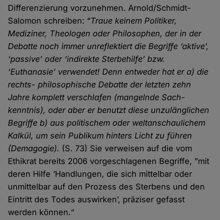
Differen­zierung vorzunehmen. Arnold/Schmidt-
Salomon schreiben: “
Traue keinem Politiker,
Mediziner, Theologen oder Philosophen, der in der
Debatte noch immer unreflektiert die Begriffe ‘aktive’,
‘passive’ oder ‘indirekte Sterbe­hilfe’ bzw.
‘Euthanasie’ ver­wendet! Denn entweder hat er a) die
rechts- philosophische Debatte der letzten zehn
Jahre komplett ver­schlafen (mangelnde Sach­
kenntnis), oder aber er benutzt diese unzu­länglichen
Begriffe b) aus politischem oder welt­anschaulichem
Kalkül, um sein Publikum hinters Licht zu führen
(Demagogie).
(S. 73) Sie ver­weisen auf die vom
Ethik­rat bereits 2006 vorge­schlagenen Begriffe, ”mit
deren Hilfe ‘Handlungen, die sich mittel­bar oder
unmittel­bar auf den Prozess des Sterbens und den
Eintritt des Todes aus­wirken’, präziser gefasst
werden können.“