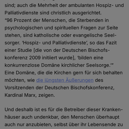
sind; auch die Mehr­heit der ambulanten Hospiz- und
Palliativ­dienste sind christlich ausge­richtet.
“96 Prozent der Menschen, die Sterbenden in
psychologischen und spirituellen Fragen zur Seite
stehen, sind katholische oder evangelische Seel­
sorger. ‘Hospiz- und Palliativ­dienste’, so das Fazit
einer Studie [die von der Deutschen Bischofs­
konferenz 2009 initiiert wurde], ‘bilden eine
konkurrenz­lose Domäne kirchlicher Seel­sorge.’”
Eine Domäne, die die Kirchen gern für sich behalten
möchten, wie
die jüngsten Äußerungen
des
Vorsitzenden der Deutschen Bischofskonferenz,
Kardinal Marx, zeigen.
Und deshalb ist es für die Betreiber dieser Kranken­
häuser auch undenk­bar, den Menschen über­haupt
auch nur anzu­bieten, selbst über ihr Lebens­ende zu