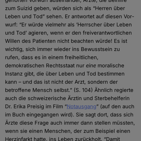
gehörten Vorwurf auseinander, Ärzte, die Beihilfe
zum Suizid geben, würden sich als “Herren über
Leben und Tod” sehen. Er antwortet auf diesen Vor­
wurf: “Er würde viel­mehr als ’Herrscher über Leben
und Tod’ agieren, wenn er den frei­verant­wortlichen
Willen des Patienten nicht beachten würde! Es ist
wichtig, sich immer wieder ins Bewusst­sein zu
rufen, dass es in einem frei­heitlichen,
demokratischen Rechts­staat nur
eine
moralische
Instanz gibt, die über Leben und Tod bestimmen
kann – und das ist nicht der Arzt, sondern der
betroffene Mensch selbst.” (S. 104) Ähnlich regierte
auch die schweizerische Ärztin und Sterbe­helferin
Dr. Erika Preisig im Film “
Notausgang
” (auf den auch
im Buch eingegangen wird). Sie sagt dort, dass sich
Ärzte diese Frage auch immer dann stellen müssten,
wenn sie einen Menschen, der zum Beispiel einen
Herz­infarkt hatte, ins Leben zurückholt. “Damit