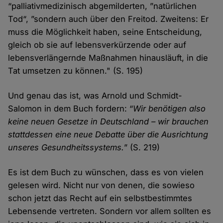
“palliativ­medizinisch abge­milderten, ”natürlichen
Tod“, ”sondern auch über den Frei­tod. Zweitens: Er
muss die Möglich­keit haben, seine Ent­scheidung,
gleich ob sie auf lebens­verkürzende oder auf
lebens­verlängernde Maß­nahmen hinaus­läuft, in die
Tat umsetzen zu können." (S. 195)
Und genau das ist, was Arnold und Schmidt-
Salomon in dem Buch fordern: “
Wir benötigen also
keine neuen Gesetze in Deutschland – wir brauchen
statt­dessen eine neue Debatte über die Aus­richtung
unseres Gesund­heits­systems.
” (S. 219)
Es ist dem Buch zu wünschen, dass es von vielen
gelesen wird. Nicht nur von denen, die sowieso
schon jetzt das Recht auf ein selbst­bestimmtes
Lebens­ende vertreten. Sondern vor allem sollten es