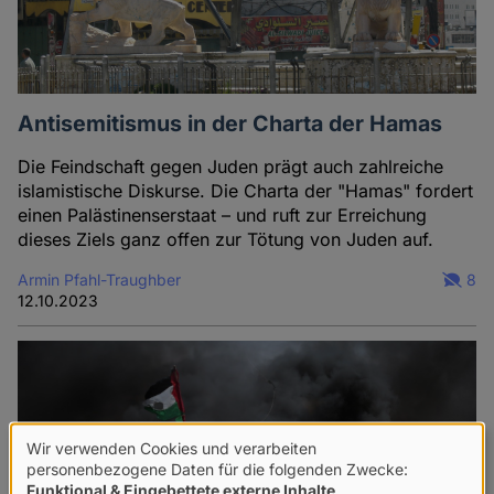
Antisemitismus in der Charta der Hamas
Die Feindschaft gegen Juden prägt auch zahlreiche
islamistische Diskurse. Die Charta der "Hamas" fordert
einen Palästinenserstaat – und ruft zur Erreichung
dieses Ziels ganz offen zur Tötung von Juden auf.
Armin Pfahl-Traughber
8
12.10.2023
Wir verwenden Cookies und verarbeiten
Verwendung
personenbezogene Daten für die folgenden Zwecke:
Funktional & Eingebettete externe Inhalte
.