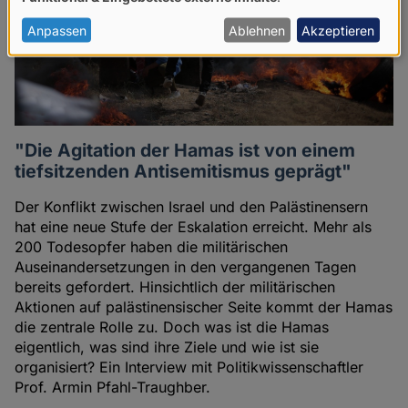
von
personenbezogenen
Anpassen
Ablehnen
Akzeptieren
Daten
und
Cookies
"Die Agitation der Hamas ist von einem
tiefsitzenden Antisemitismus geprägt"
Der Konflikt zwischen Israel und den Palästinensern
hat eine neue Stufe der Eskalation erreicht. Mehr als
200 Todesopfer haben die militärischen
Auseinandersetzungen in den vergangenen Tagen
bereits gefordert. Hinsichtlich der militärischen
Aktionen auf palästinensischer Seite kommt der Hamas
die zentrale Rolle zu. Doch was ist die Hamas
eigentlich, was sind ihre Ziele und wie ist sie
organisiert? Ein Interview mit Politikwissenschaftler
Prof. Armin Pfahl-Traughber.