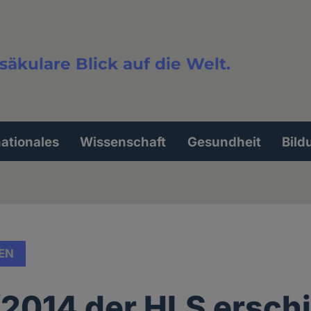
säkulare Blick auf die Welt.
extsuche
nationales
Wissenschaft
Gesundheit
Bild
EN
/2014 der HLS ersch