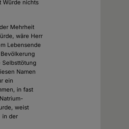
t Würde nichts
 der Mehrheit
rde, wäre Herr
nem Lebensende
 Bevölkerung
e Selbsttötung
 diesen Namen
r ein
men, in fast
 Natrium-
urde, weist
 in der