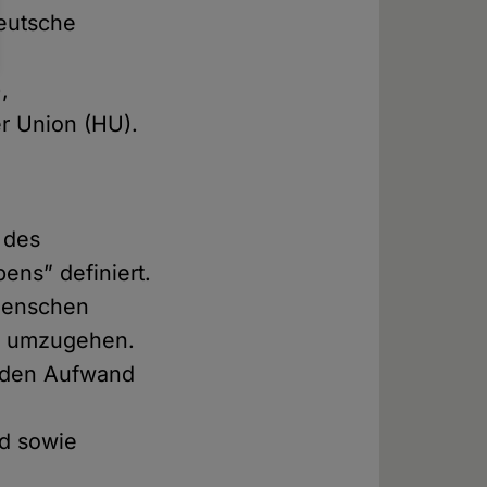
Deutsche
,
r Union (HU).
 des
ens” definiert.
Menschen
en umzugehen.
d den Aufwand
nd sowie