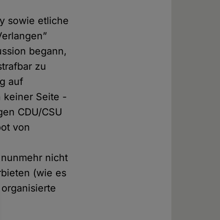
y sowie etliche
 Verlangen”
skussion begann,
strafbar zu
g auf
 keiner Seite -
erigen CDU/CSU
bot von
l nunmehr nicht
bieten (wie es
 organisierte