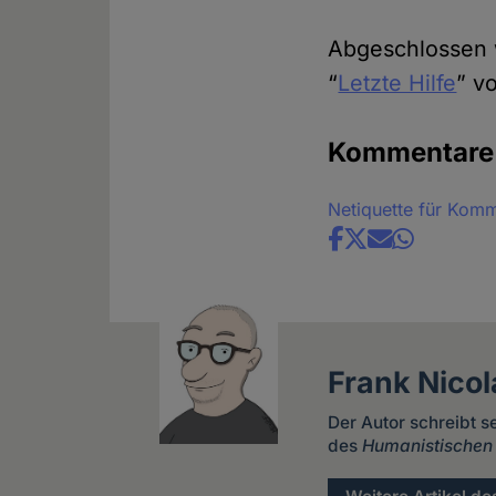
Abgeschlossen w
“
Letzte Hilfe
” v
Kommentare
Netiquette für Kom
Share
news
Frank Nicol
Der Autor schreibt s
des
Humanistischen