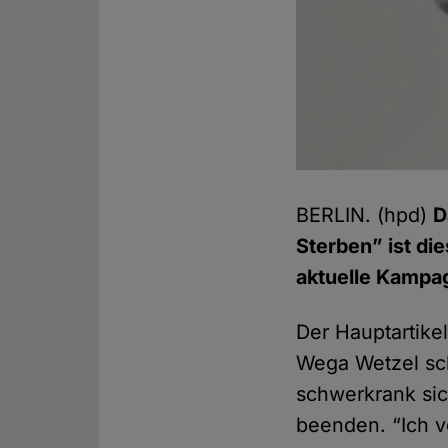
BERLIN. (hpd)
D
Sterben” ist di
aktuelle Kampa
Der Hauptartike
Wega Wetzel schr
schwerkrank sich
beenden. “Ich v