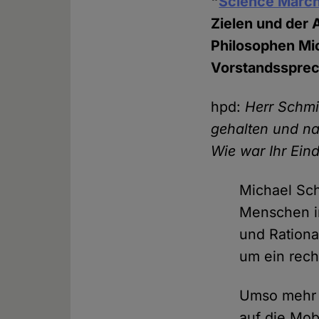
"
Science Marc
Zielen und der
Philosophen Mi
Vorstandssprech
hpd:
Herr Schmi
gehalten und na
Wie war Ihr Ein
Michael Sch
Menschen in
und Rationa
um ein rech
Umso mehr m
auf die Mob