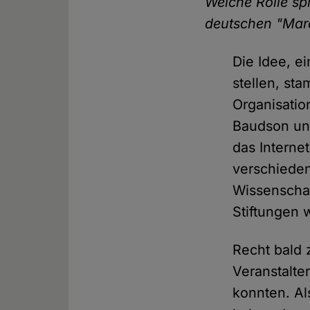
Welche Rolle sp
deutschen "Marc
Die Idee, e
stellen, st
Organisatio
Baudson un
das Interne
verschieden
Wissenscha
Stiftungen 
Recht bald z
Veranstalte
konnten. Al