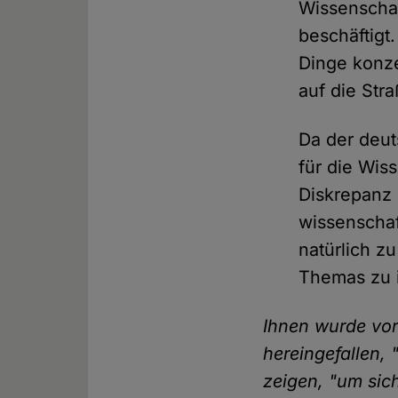
Wissenschaf
beschäftigt
Dinge konze
auf die Str
Da der deu
für die Wis
Diskrepanz 
wissenschaf
natürlich z
Themas zu i
Ihnen wurde vorg
hereingefallen,
zeigen, "um sic