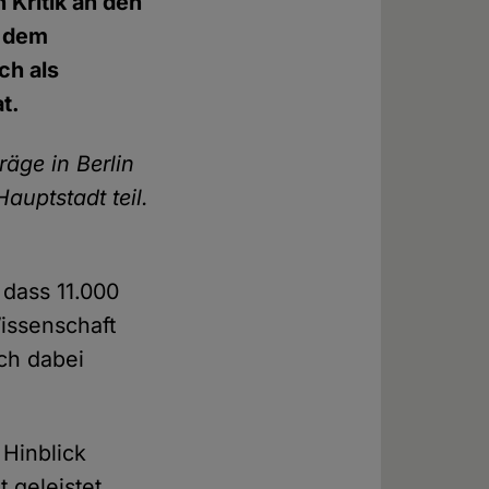
h Kritik an den
t dem
ch als
t.
äge in Berlin
uptstadt teil.
 dass 11.000
issenschaft
ich dabei
 Hinblick
 geleistet