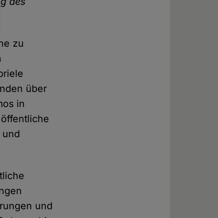
ng des
ine zu
n
briele
anden über
mos in
öffentliche
e und
tliche
ingen
sprungen und