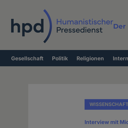
Direkt
zum
Inhalt
Der 
Vollt
Gesellschaft
Politik
Religionen
Inter
Hauptnavigation
WISSENSCHAF
Interview mit M