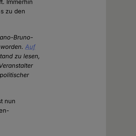
t. Immerhin
ns zu den
rdano-Bruno-
rt worden.
Auf
tand zu lesen,
Veranstalter
politischer
st nun
ten-