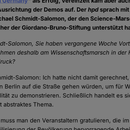
h Germany
" als Erfolg, vereinzelt kam aber auc
 Ausrichtung der Demos auf. Der
hpd
sprach mi
chael Schmidt-Salomon, der den Science-Mars
er der Giordano-Bruno-Stiftung unterstützt ha
dt-Salomon, Sie haben vergangene Woche Vortr
hmen deshalb am Wissenschaftsmarsch in der Ha
druck?
midt-Salomon: Ich hatte nicht damit gerechnet,
 Berlin auf die Straße gehen würden, um für W
lität zu demonstrieren. Schließlich handelt es s
t abstraktes Thema.
uss man den Veranstaltern gratulieren, die im
ilisierung der Bevölkerung hervorragende Arbeit