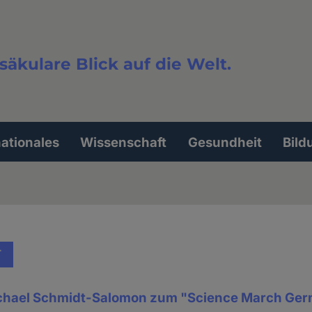
säkulare Blick auf die Welt.
extsuche
nationales
Wissenschaft
Gesundheit
Bild
T
ichael Schmidt-Salomon zum "Science March Ge