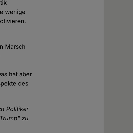
tik
ge wenige
otivieren,
en Marsch
e
as hat aber
spekte des
n Politiker
 Trump" zu