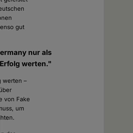
deutschen
onen
benso gut
ermany nur als
Erfolg werten."
 werten –
rüber
te von Fake
muss, um
chten.